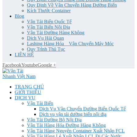
Quy Định Về Vận Chuyển Hàng Đường Biển
Kích Thước Container
Blog
Vận Tải Biển Quốc Tế
Vận Tải Biển Nội Địa
Vận Tải Đường Hàng Không
Dịch Vụ Hải Quan
Lashing Hàng Hóa _ Vận Chuyển Máy Móc
Quy Trình Thủ Tục
LIÊN HỆ
Facebook
Youtube
Google +
TRANG CHỦ
GIỚI THIỆU
DỊCH VỤ
Vận Tải Biển
Dịch Vụ Vận Chuyển Đường Biển Quốc Tế
Dịch vụ vận tải đường biển nội địa
Vận Tải Đường Bộ Nội Địa
Vận Tải Hàng Hóa Đường Hàng Không
Vận Tải Hàng Nguyên Container Xuất Nhập FCL
Vận Tải Hàng Lẻ Xuất Nhập LCL Đi Các Nước