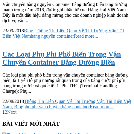
Vận chuyển hàng nguyên Container bằng đường biển tăng trưởng
mạnh trong năm 2018, được ghi nhận từ cục Hàng Hải Việt Nam.
Đây là một dấu hiệu đáng mừng cho các doanh nghiệp kinh doanh
dịch vụ vận...
23/09/2018
Blog
,
Thông Tin Liên Quan Về Thị Trường Vận Tải
Biển Việt Nam
hàng nguyên container
Read more...
Các Loại Phụ Phí Phổ Biến Trong Vận
Chuyển Container Bằng Đường Biển
Các loại phụ phí phổ biến trong vận chuyển container bằng đường
biển, là 1 yếu tố phụ nhưng rất quan trọng của bảng cước phí gửi
hàng trong nước và quốc tế. 1. Phí THC (Terminal Handling
Charge): Phụ...
22/08/2018
Thông Tin Liên Quan Về Thị Trường Vận Tải Biển Việt
Nam
,
Blog
phụ phí vận chuyển hàng container
Read more...
1
2
Next
BÀI VIẾT MỚI NHẤT