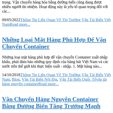
trọng. Vận chuyển hàng hóa bằng đường biển cũng đang được
nhiều người tín nhiệm. Hoạt động này là yếu tố quan trọng đối với
các...
09/05/2022
Thông Tin Liên Quan Về Thị Trường Vận Tải Biển Việt
Nam
Read more...
Những Loại Mặt Hàng Phù Hợp Để Vận
Chuyển Container
Những loại mặt hàng phù hợp để vận chuyển Container xuất nhập
khẩu, phải đảm bảo những quy định của hàng hải Việt Nam và các
nước trên thế giới khi thực hiện xuất - nhập. 1. Mặt hàng nào...
14/10/2018
Thông Tin Liên Quan Về Thị Trường Vận Tải Biển Việt
Nam
,
Blog
,
Vận Tải Biển Nội Địa
,
Vận Tải Biển Quốc Tế
vận tải
hàng nguyên container
Read more...
Vận Chuyển Hàng Nguyên Container
Bằng Đường Biển Tăng Trưởng Mạnh