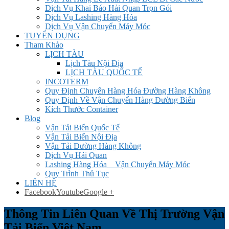
Dịch Vụ Khai Báo Hải Quan Trọn Gói
Dịch Vụ Lashing Hàng Hóa
Dịch Vụ Vận Chuyển Máy Móc
TUYỂN DỤNG
Tham Khảo
LỊCH TÀU
Lịch Tàu Nội Địa
LỊCH TÀU QUỐC TẾ
INCOTERM
Quy Định Chuyển Hàng Hóa Đường Hàng Không
Quy Định Về Vận Chuyển Hàng Đường Biển
Kích Thước Container
Blog
Vận Tải Biển Quốc Tế
Vận Tải Biển Nội Địa
Vận Tải Đường Hàng Không
Dịch Vụ Hải Quan
Lashing Hàng Hóa _ Vận Chuyển Máy Móc
Quy Trình Thủ Tục
LIÊN HỆ
Facebook
Youtube
Google +
Thông Tin Liên Quan Về Thị Trường Vận
Tải Biển Việt Nam