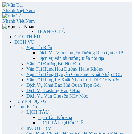
TRANG CHỦ
GIỚI THIỆU
DỊCH VỤ
Vận Tải Biển
Dịch Vụ Vận Chuyển Đường Biển Quốc Tế
Dịch vụ vận tải đường biển nội địa
Vận Tải Đường Bộ Nội Địa
Vận Tải Hàng Hóa Đường Hàng Không
Vận Tải Hàng Nguyên Container Xuất Nhập FCL
Vận Tải Hàng Lẻ Xuất Nhập LCL Đi Các Nước
Dịch Vụ Khai Báo Hải Quan Trọn Gói
Dịch Vụ Lashing Hàng Hóa
Dịch Vụ Vận Chuyển Máy Móc
TUYỂN DỤNG
Tham Khảo
LỊCH TÀU
Lịch Tàu Nội Địa
LỊCH TÀU QUỐC TẾ
INCOTERM
Quy Định Chuyển Hàng Hóa Đường Hàng Không