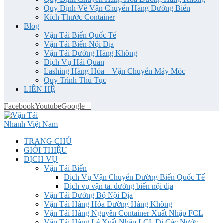
Quy Định Về Vận Chuyển Hàng Đường Biển
Kích Thước Container
Blog
Vận Tải Biển Quốc Tế
Vận Tải Biển Nội Địa
Vận Tải Đường Hàng Không
Dịch Vụ Hải Quan
Lashing Hàng Hóa _ Vận Chuyển Máy Móc
Quy Trình Thủ Tục
LIÊN HỆ
Facebook
Youtube
Google +
TRANG CHỦ
GIỚI THIỆU
DỊCH VỤ
Vận Tải Biển
Dịch Vụ Vận Chuyển Đường Biển Quốc Tế
Dịch vụ vận tải đường biển nội địa
Vận Tải Đường Bộ Nội Địa
Vận Tải Hàng Hóa Đường Hàng Không
Vận Tải Hàng Nguyên Container Xuất Nhập FCL
Vận Tải Hàng Lẻ Xuất Nhập LCL Đi Các Nước