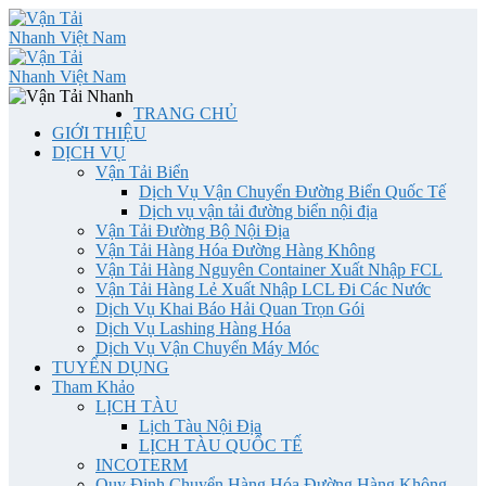
TRANG CHỦ
GIỚI THIỆU
DỊCH VỤ
Vận Tải Biển
Dịch Vụ Vận Chuyển Đường Biển Quốc Tế
Dịch vụ vận tải đường biển nội địa
Vận Tải Đường Bộ Nội Địa
Vận Tải Hàng Hóa Đường Hàng Không
Vận Tải Hàng Nguyên Container Xuất Nhập FCL
Vận Tải Hàng Lẻ Xuất Nhập LCL Đi Các Nước
Dịch Vụ Khai Báo Hải Quan Trọn Gói
Dịch Vụ Lashing Hàng Hóa
Dịch Vụ Vận Chuyển Máy Móc
TUYỂN DỤNG
Tham Khảo
LỊCH TÀU
Lịch Tàu Nội Địa
LỊCH TÀU QUỐC TẾ
INCOTERM
Quy Định Chuyển Hàng Hóa Đường Hàng Không