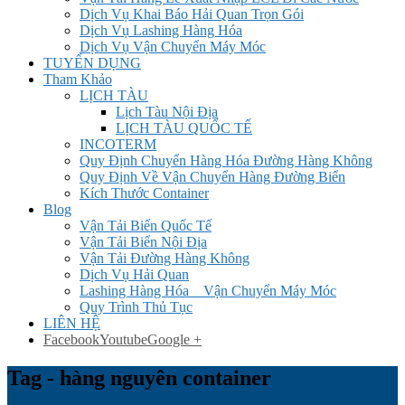
Dịch Vụ Khai Báo Hải Quan Trọn Gói
Dịch Vụ Lashing Hàng Hóa
Dịch Vụ Vận Chuyển Máy Móc
TUYỂN DỤNG
Tham Khảo
LỊCH TÀU
Lịch Tàu Nội Địa
LỊCH TÀU QUỐC TẾ
INCOTERM
Quy Định Chuyển Hàng Hóa Đường Hàng Không
Quy Định Về Vận Chuyển Hàng Đường Biển
Kích Thước Container
Blog
Vận Tải Biển Quốc Tế
Vận Tải Biển Nội Địa
Vận Tải Đường Hàng Không
Dịch Vụ Hải Quan
Lashing Hàng Hóa _ Vận Chuyển Máy Móc
Quy Trình Thủ Tục
LIÊN HỆ
Facebook
Youtube
Google +
Tag - hàng nguyên container