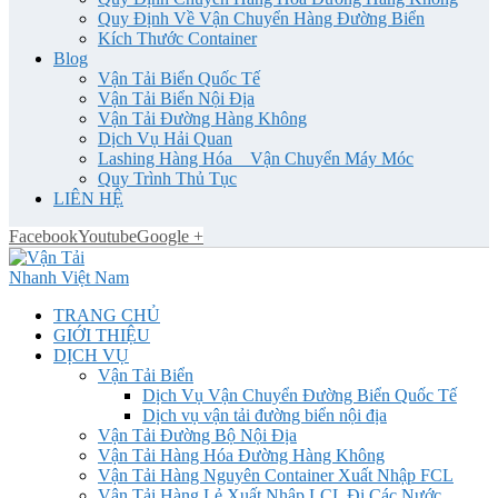
Quy Định Về Vận Chuyển Hàng Đường Biển
Kích Thước Container
Blog
Vận Tải Biển Quốc Tế
Vận Tải Biển Nội Địa
Vận Tải Đường Hàng Không
Dịch Vụ Hải Quan
Lashing Hàng Hóa _ Vận Chuyển Máy Móc
Quy Trình Thủ Tục
LIÊN HỆ
Facebook
Youtube
Google +
TRANG CHỦ
GIỚI THIỆU
DỊCH VỤ
Vận Tải Biển
Dịch Vụ Vận Chuyển Đường Biển Quốc Tế
Dịch vụ vận tải đường biển nội địa
Vận Tải Đường Bộ Nội Địa
Vận Tải Hàng Hóa Đường Hàng Không
Vận Tải Hàng Nguyên Container Xuất Nhập FCL
Vận Tải Hàng Lẻ Xuất Nhập LCL Đi Các Nước