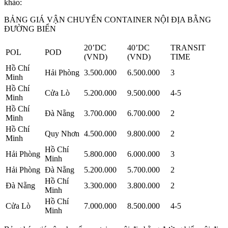
khảo:
BẢNG GIÁ VẬN CHUYỂN CONTAINER NỘI ĐỊA BẰNG
ĐƯỜNG BIỂN
20’DC
40’DC
TRANSIT
POL
POD
(VND)
(VND)
TIME
Hồ Chí
Hải Phòng
3.500.000
6.500.000
3
Minh
Hồ Chí
Cửa Lò
5.200.000
9.500.000
4-5
Minh
Hồ Chí
Đà Nẵng
3.700.000
6.700.000
2
Minh
Hồ Chí
Quy Nhơn
4.500.000
9.800.000
2
Minh
Hồ Chí
Hải Phòng
5.800.000
6.000.000
3
Minh
Hải Phòng
Đà Nẵng
5.200.000
5.700.000
2
Hồ Chí
Đà Nẵng
3.300.000
3.800.000
2
Minh
Hồ Chí
Cửa Lò
7.000.000
8.500.000
4-5
Minh