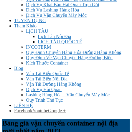
Dịch Vụ Khai Báo Hải Quan Trọn Gói
Dịch Vụ Lashing Hàng Hóa
Dịch Vụ Vận Chuyển Máy Móc
TUYỂN DỤNG
Tham Khảo
LỊCH TÀU
Lịch Tàu Nội Địa
LỊCH TÀU QUỐC TẾ
INCOTERM
Quy Định Chuyển Hàng Hóa Đường Hàng Không
Quy Định Về Vận Chuyển Hàng Đường Biển
Kích Thước Container
Blog
Vận Tải Biển Quốc Tế
Vận Tải Biển Nội Địa
Vận Tải Đường Hàng Không
Dịch Vụ Hải Quan
Lashing Hàng Hóa _ Vận Chuyển Máy Móc
Quy Trình Thủ Tục
LIÊN HỆ
Facebook
Youtube
Google +
Bảng giá vận chuyển container nội địa
mới nhất năm 2023