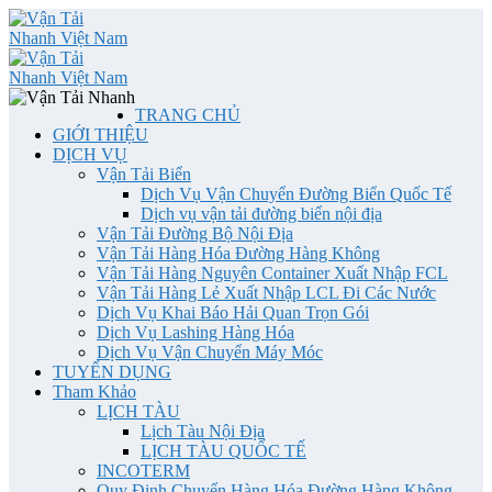
TRANG CHỦ
GIỚI THIỆU
DỊCH VỤ
Vận Tải Biển
Dịch Vụ Vận Chuyển Đường Biển Quốc Tế
Dịch vụ vận tải đường biển nội địa
Vận Tải Đường Bộ Nội Địa
Vận Tải Hàng Hóa Đường Hàng Không
Vận Tải Hàng Nguyên Container Xuất Nhập FCL
Vận Tải Hàng Lẻ Xuất Nhập LCL Đi Các Nước
Dịch Vụ Khai Báo Hải Quan Trọn Gói
Dịch Vụ Lashing Hàng Hóa
Dịch Vụ Vận Chuyển Máy Móc
TUYỂN DỤNG
Tham Khảo
LỊCH TÀU
Lịch Tàu Nội Địa
LỊCH TÀU QUỐC TẾ
INCOTERM
Quy Định Chuyển Hàng Hóa Đường Hàng Không