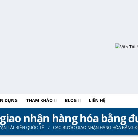
ỂN DỤNG
THAM KHẢO
BLOG
LIÊN HỆ
 giao nhận hàng hóa bằng đ
VẬN TẢI BIỂN QUỐC TẾ
CÁC BƯỚC GIAO NHẬN HÀNG HÓA BẰNG 