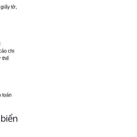
giấy tờ,
.
i
cáo chi
 thế
h toán
 biển