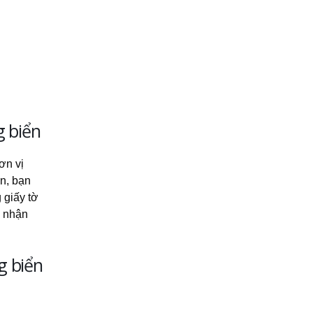
g biển
ơn vị
n, bạn
 giấy tờ
o nhận
g biển