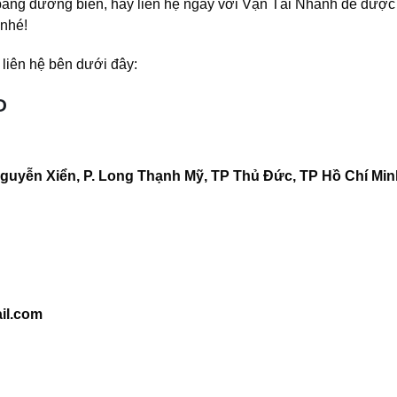
ằng đường biển, hãy liên hệ ngay với Vận Tải Nhanh để được
 nhé!
 liên hệ bên dưới đây:
D
guyễn Xiển, P. Long Thạnh Mỹ, TP Thủ Đức, TP Hồ Chí Minh
il.com