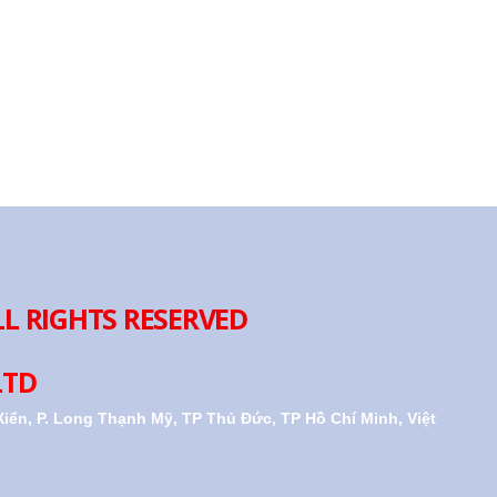
LL RIGHTS RESERVED
LTD
iển, P. Long Thạnh Mỹ, TP Thủ Đức, TP Hồ Chí Minh, Việt