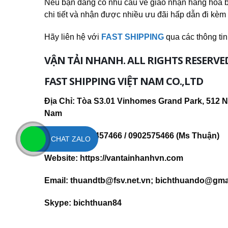
Nếu bạn đang có nhu cầu về giao nhận hàng hóa b
chi tiết và nhận được nhiều ưu đãi hấp dẫn đi kèm
Hãy liên hệ với
FAST SHIPPING
qua các thông tin
VẬN TẢI NHANH. ALL RIGHTS RESERVE
FAST SHIPPING VIỆT NAM CO.,LTD
Địa Chỉ:
Tòa S3.01 Vinhomes Grand Park, 512 N
Nam
Hotline:
0902457466 / 0902575466 (Ms Thuận)
CHAT ZALO
Website:
https://vantainhanhvn.com
Email:
thuandtb@fsv.net.vn; bichthuando@gma
Skype:
bichthuan84