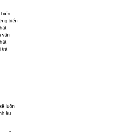
 biển
ường biển
hất
h vận
hất
trải
sẽ luôn
 nhiều