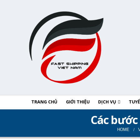
TRANG CHỦ
GIỚI THIỆU
DỊCH VỤ
TUY
Các bước
HOME