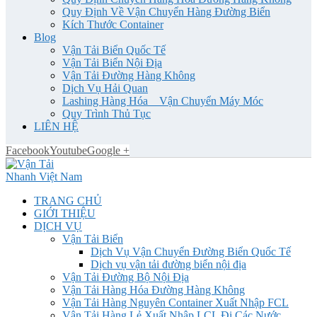
Quy Định Về Vận Chuyển Hàng Đường Biển
Kích Thước Container
Blog
Vận Tải Biển Quốc Tế
Vận Tải Biển Nội Địa
Vận Tải Đường Hàng Không
Dịch Vụ Hải Quan
Lashing Hàng Hóa _ Vận Chuyển Máy Móc
Quy Trình Thủ Tục
LIÊN HỆ
Facebook
Youtube
Google +
TRANG CHỦ
GIỚI THIỆU
DỊCH VỤ
Vận Tải Biển
Dịch Vụ Vận Chuyển Đường Biển Quốc Tế
Dịch vụ vận tải đường biển nội địa
Vận Tải Đường Bộ Nội Địa
Vận Tải Hàng Hóa Đường Hàng Không
Vận Tải Hàng Nguyên Container Xuất Nhập FCL
Vận Tải Hàng Lẻ Xuất Nhập LCL Đi Các Nước