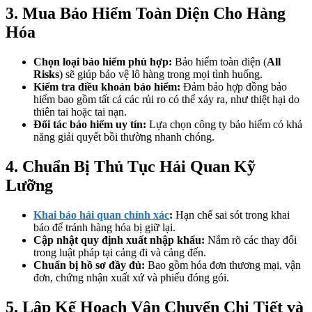
3. Mua Bảo Hiểm Toàn Diện Cho Hàng
Hóa
Chọn loại bảo hiểm phù hợp:
Bảo hiểm toàn diện (
All
Risks
) sẽ giúp bảo vệ lô hàng trong mọi tình huống.
Kiểm tra điều khoản bảo hiểm:
Đảm bảo hợp đồng bảo
hiểm bao gồm tất cả các rủi ro có thể xảy ra, như thiệt hại do
thiên tai hoặc tai nạn.
Đối tác bảo hiểm uy tín:
Lựa chọn công ty bảo hiểm có khả
năng giải quyết bồi thường nhanh chóng.
4. Chuẩn Bị Thủ Tục Hải Quan Kỹ
Lưỡng
Khai báo hải quan chính xác
:
Hạn chế sai sót trong khai
báo để tránh hàng hóa bị giữ lại.
Cập nhật quy định xuất nhập khẩu:
Nắm rõ các thay đổi
trong luật pháp tại cảng đi và cảng đến.
Chuẩn bị hồ sơ đầy đủ:
Bao gồm hóa đơn thương mại, vận
đơn, chứng nhận xuất xứ và phiếu đóng gói.
5. Lập Kế Hoạch Vận Chuyển Chi Tiết và