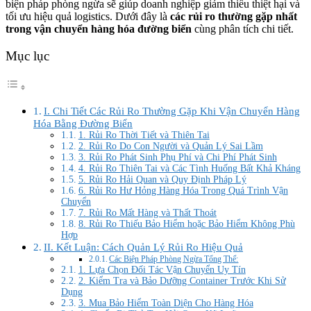
biện pháp phòng ngừa sẽ giúp doanh nghiệp giảm thiểu thiệt hại và
tối ưu hiệu quả logistics.
Dưới đây là
các rủi ro thường gặp nhất
trong vận chuyển hàng hóa đường biển
cùng phân tích chi tiết.
Mục lục
I. Chi Tiết Các Rủi Ro Thường Gặp Khi Vận Chuyển Hàng
Hóa Bằng Đường Biển
1. Rủi Ro Thời Tiết và Thiên Tai
2. Rủi Ro Do Con Người và Quản Lý Sai Lầm
3. Rủi Ro Phát Sinh Phụ Phí và Chi Phí Phát Sinh
4. Rủi Ro Thiên Tai và Các Tình Huống Bất Khả Kháng
5. Rủi Ro Hải Quan và Quy Định Pháp Lý
6. Rủi Ro Hư Hỏng Hàng Hóa Trong Quá Trình Vận
Chuyển
7. Rủi Ro Mất Hàng và Thất Thoát
8. Rủi Ro Thiếu Bảo Hiểm hoặc Bảo Hiểm Không Phù
Hợp
II. Kết Luận: Cách Quản Lý Rủi Ro Hiệu Quả
Các Biện Pháp Phòng Ngừa Tổng Thể:
1. Lựa Chọn Đối Tác Vận Chuyển Uy Tín
2. Kiểm Tra và Bảo Dưỡng Container Trước Khi Sử
Dụng
3. Mua Bảo Hiểm Toàn Diện Cho Hàng Hóa