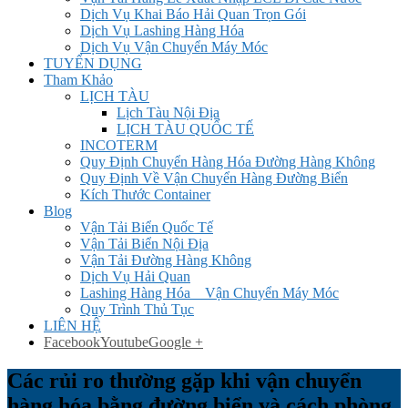
Dịch Vụ Khai Báo Hải Quan Trọn Gói
Dịch Vụ Lashing Hàng Hóa
Dịch Vụ Vận Chuyển Máy Móc
TUYỂN DỤNG
Tham Khảo
LỊCH TÀU
Lịch Tàu Nội Địa
LỊCH TÀU QUỐC TẾ
INCOTERM
Quy Định Chuyển Hàng Hóa Đường Hàng Không
Quy Định Về Vận Chuyển Hàng Đường Biển
Kích Thước Container
Blog
Vận Tải Biển Quốc Tế
Vận Tải Biển Nội Địa
Vận Tải Đường Hàng Không
Dịch Vụ Hải Quan
Lashing Hàng Hóa _ Vận Chuyển Máy Móc
Quy Trình Thủ Tục
LIÊN HỆ
Facebook
Youtube
Google +
Các rủi ro thường gặp khi vận chuyển
hàng hóa bằng đường biển và cách phòng