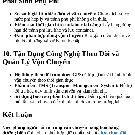
Phát Sinh Phụ Phí
So sánh giá từ nhiều đơn vị vận chuyển:
Chọn dịch vụ có
mức phí hợp lý và tránh phụ phí không cần thiết.
Kiểm soát thời gian lưu container tại cảng:
Lấy hàng đúng
hạn để tránh phí lưu kho và lưu container.
Đàm phán hợp đồng vận chuyển:
Bao gồm điều khoản về
phí bồi thường và xử lý tranh chấp.
10. Tận Dụng Công Nghệ Theo Dõi và
Quản Lý Vận Chuyển
Hệ thống theo dõi container GPS:
Giúp giám sát hành trình
vận chuyển theo thời gian thực.
Phần mềm TMS (Transport Management System):
Hỗ trợ
tối ưu hóa quy trình vận chuyển và giảm chi phí.
Sử dụng báo cáo phân tích dữ liệu:
Đánh giá hiệu quả của
mỗi lần vận chuyển để cải thiện dịch vụ trong tương lai.
Kết Luận
Việc
phòng ngừa rủi ro trong vận chuyển hàng hóa bằng
đường biển
đòi hỏi sự phối hợp giữa nhiều yếu tố:
lựa chọn đối