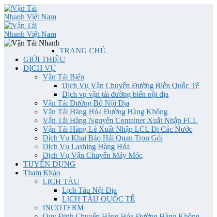
TRANG CHỦ
GIỚI THIỆU
DỊCH VỤ
Vận Tải Biển
Dịch Vụ Vận Chuyển Đường Biển Quốc Tế
Dịch vụ vận tải đường biển nội địa
Vận Tải Đường Bộ Nội Địa
Vận Tải Hàng Hóa Đường Hàng Không
Vận Tải Hàng Nguyên Container Xuất Nhập FCL
Vận Tải Hàng Lẻ Xuất Nhập LCL Đi Các Nước
Dịch Vụ Khai Báo Hải Quan Trọn Gói
Dịch Vụ Lashing Hàng Hóa
Dịch Vụ Vận Chuyển Máy Móc
TUYỂN DỤNG
Tham Khảo
LỊCH TÀU
Lịch Tàu Nội Địa
LỊCH TÀU QUỐC TẾ
INCOTERM
Quy Định Chuyển Hàng Hóa Đường Hàng Không