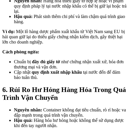
Nguyên nhân:
Hàng hóa thiếu giấy tờ hợp lệ hoặc vi phạm
quy định pháp lý tại nước nhập khẩu có thể bị giữ lại hoặc trả
lại.
Hậu quả:
Phát sinh thêm chi phí và làm chậm quá trình giao
hàng.
Ví dụ:
Một lô hàng dược phẩm xuất khẩu từ Việt Nam sang EU bị
hải quan giữ lại do thiếu giấy chứng nhận kiểm dịch, gây thiệt hại
lớn cho doanh nghiệp.
Cách phòng ngừa:
Chuẩn bị
đầy đủ giấy tờ
như chứng nhận xuất xứ, hóa đơn
thương mại và vận đơn.
Cập nhật
quy định xuất nhập khẩu
tại nước đến để đảm
bảo tuân thủ.
6. Rủi Ro Hư Hỏng Hàng Hóa Trong Quá
Trình Vận Chuyển
Nguyên nhân:
Container không đạt tiêu chuẩn, rò rỉ hoặc va
đập mạnh trong quá trình vận chuyển.
Hậu quả:
Hàng hóa hư hỏng hoặc không thể sử dụng được
khi đến tay người nhận.