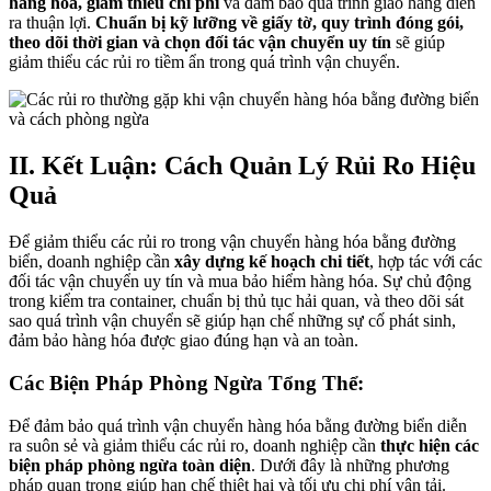
hàng hóa, giảm thiểu chi phí
và đảm bảo quá trình giao hàng diễn
ra thuận lợi.
Chuẩn bị kỹ lưỡng về giấy tờ, quy trình đóng gói,
theo dõi thời gian và chọn đối tác vận chuyển uy tín
sẽ giúp
giảm thiểu các rủi ro tiềm ẩn trong quá trình vận chuyển.
II. Kết Luận: Cách Quản Lý Rủi Ro Hiệu
Quả
Để giảm thiểu các rủi ro trong vận chuyển hàng hóa bằng đường
biển, doanh nghiệp cần
xây dựng kế hoạch chi tiết
, hợp tác với các
đối tác vận chuyển uy tín và mua bảo hiểm hàng hóa. Sự chủ động
trong kiểm tra container, chuẩn bị thủ tục hải quan, và theo dõi sát
sao quá trình vận chuyển sẽ giúp hạn chế những sự cố phát sinh,
đảm bảo hàng hóa được giao đúng hạn và an toàn.
Các Biện Pháp Phòng Ngừa Tổng Thể:
Để đảm bảo quá trình vận chuyển hàng hóa bằng đường biển diễn
ra suôn sẻ và giảm thiểu các rủi ro, doanh nghiệp cần
thực hiện các
biện pháp phòng ngừa toàn diện
. Dưới đây là những phương
pháp quan trọng giúp hạn chế thiệt hại và tối ưu chi phí vận tải.