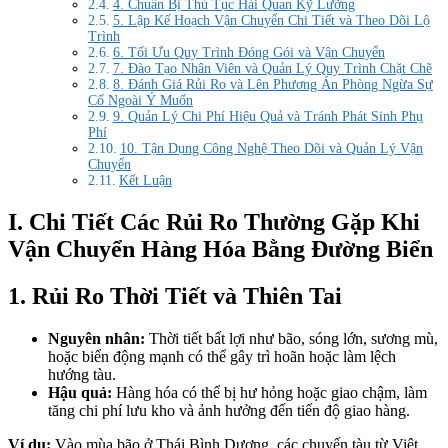
4. Chuẩn Bị Thủ Tục Hải Quan Kỹ Lưỡng
5. Lập Kế Hoạch Vận Chuyển Chi Tiết và Theo Dõi Lộ
Trình
6. Tối Ưu Quy Trình Đóng Gói và Vận Chuyển
7. Đào Tạo Nhân Viên và Quản Lý Quy Trình Chặt Chẽ
8. Đánh Giá Rủi Ro và Lên Phương Án Phòng Ngừa Sự
Cố Ngoài Ý Muốn
9. Quản Lý Chi Phí Hiệu Quả và Tránh Phát Sinh Phụ
Phí
10. Tận Dụng Công Nghệ Theo Dõi và Quản Lý Vận
Chuyển
Kết Luận
I. Chi Tiết Các Rủi Ro Thường Gặp Khi
Vận Chuyển Hàng Hóa Bằng Đường Biển
1. Rủi Ro Thời Tiết và Thiên Tai
Nguyên nhân:
Thời tiết bất lợi như bão, sóng lớn, sương mù,
hoặc biển động mạnh có thể gây trì hoãn hoặc làm lệch
hướng tàu.
Hậu quả:
Hàng hóa có thể bị hư hỏng hoặc giao chậm, làm
tăng chi phí lưu kho và ảnh hưởng đến tiến độ giao hàng.
Ví dụ:
Vào mùa bão ở Thái Bình Dương, các chuyến tàu từ Việt