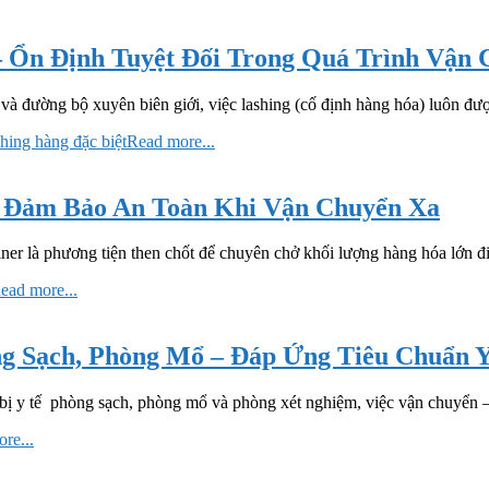
– Ổn Định Tuyệt Đối Trong Quá Trình Vận
iển và đường bộ xuyên biên giới, việc lashing (cố định hàng hóa) luôn 
shing hàng đặc biệt
Read more...
: Đảm Bảo An Toàn Khi Vận Chuyển Xa
ainer là phương tiện then chốt để chuyên chở khối lượng hàng hóa lớn đ
ead more...
òng Sạch, Phòng Mổ – Đáp Ứng Tiêu Chuẩn 
ết bị y tế phòng sạch, phòng mổ và phòng xét nghiệm, việc vận chuyển – l
re...