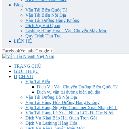
Blog
Vận Tải Biển Quốc Tế
Vận Tải Biển Nội Địa
Vận Tải Đường Hàng Không
Dịch Vụ Hải Quan
Lashing Hàng Hóa _ Vận Chuyển Máy Móc
Quy Trình Thủ Tục
LIÊN HỆ
Facebook
Youtube
Google +
TRANG CHỦ
GIỚI THIỆU
DỊCH VỤ
Vận Tải Biển
Dịch Vụ Vận Chuyển Đường Biển Quốc Tế
Dịch vụ vận tải đường biển nội địa
Vận Tải Đường Bộ Nội Địa
Vận Tải Hàng Hóa Đường Hàng Không
Vận Tải Hàng Nguyên Container Xuất Nhập FCL
Vận Tải Hàng Lẻ Xuất Nhập LCL Đi Các Nước
Dịch Vụ Khai Báo Hải Quan Trọn Gói
Dịch Vụ Lashing Hàng Hóa
Dịch Vụ Vận Chuyển Máy Móc