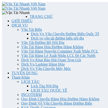
TRANG CHỦ
GIỚI THIỆU
DỊCH VỤ
Vận Tải Biển
Dịch Vụ Vận Chuyển Đường Biển Quốc Tế
Dịch vụ vận tải đường biển nội địa
Vận Tải Đường Bộ Nội Địa
Vận Tải Hàng Hóa Đường Hàng Không
Vận Tải Hàng Nguyên Container Xuất Nhập FCL
Vận Tải Hàng Lẻ Xuất Nhập LCL Đi Các Nước
Dịch Vụ Khai Báo Hải Quan Trọn Gói
Dịch Vụ Lashing Hàng Hóa
Dịch Vụ Vận Chuyển Máy Móc
TUYỂN DỤNG
Tham Khảo
LỊCH TÀU
Lịch Tàu Nội Địa
LỊCH TÀU QUỐC TẾ
INCOTERM
Quy Định Chuyển Hàng Hóa Đường Hàng Không
Quy Định Về Vận Chuyển Hàng Đường Biển
Kích Thước Container