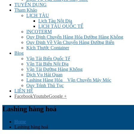
TUYỂN DỤNG
Tham Khảo
LỊCH TÀU
Lịch Tàu Nội Địa
LỊCH TÀU QUỐC TẾ
INCOTERM
Quy Định Chuyển Hàng Hóa Đường Hàng Không
Quy Định Về Vận Chuyển Hàng Đường Biển
Kích Thước Container
Blog
Vận Tải Biển Quốc Tế
Vận Tải Biển Nội Địa
Vận Tải Đường Hàng Không
Dịch Vụ Hải Quan
Lashing Hàng Hóa _ Vận Chuyển Máy Móc
Quy Trình Thủ Tục
LIÊN HỆ
Facebook
Youtube
Google +
Lashing hàng hoá
Home
Lashing hàng hoá