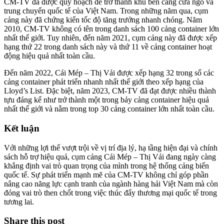
CM-TV đã được quy hoạch để trở thành khu bến cảng cửa ngõ và
trung chuyển quốc tế của Việt Nam. Trong những năm qua, cụm
cảng này đã chứng kiến tốc độ tăng trưởng nhanh chóng. Năm
2010, CM-TV không có tên trong danh sách 100 cảng container lớn
nhất thế giới. Tuy nhiên, đến năm 2021, cụm cảng này đã được xếp
hạng thứ 22 trong danh sách này và thứ 11 về cảng container hoạt
động hiệu quả nhất toàn cầu.
Đến năm 2022, Cái Mép – Thị Vải được xếp hạng 32 trong số các
cảng container phát triển nhanh nhất thế giới theo xếp hạng của
Lloyd’s List. Đặc biệt, năm 2023, CM-TV đã đạt được nhiều thành
tựu đáng kể như trở thành một trong bảy cảng container hiệu quả
nhất thế giới và nằm trong top 30 cảng container lớn nhất toàn cầu.
Kết luận
Với những lợi thế vượt trội về vị trí địa lý, hạ tầng hiện đại và chính
sách hỗ trợ hiệu quả, cụm cảng Cái Mép – Thị Vải đang ngày càng
khẳng định vai trò quan trọng của mình trong hệ thống cảng biển
quốc tế. Sự phát triển mạnh mẽ của CM-TV không chỉ góp phần
nâng cao năng lực cạnh tranh của ngành hàng hải Việt Nam mà còn
đóng vai trò then chốt trong việc thúc đẩy thương mại quốc tế trong
tương lai.
Share this post