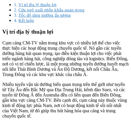
Vị trí địa lý thuận lợi
Cửa ngõ xuất nhập khẩu quan trọng
Tốc độ tăng trưởng ấn tượng
Kết luận
Vị trí địa lý thuận lợi
Cụm cảng CM-TV nằm trong khu vực có nhiều lợi thế cho việc
thực hiện các hoạt động trung chuyển quốc tế. Nó gần các tuyến
đường hàng hải quan trọng, tạo điều kiện thuận lợi cho việc phát
triển ngành hàng hải, công nghiệp đóng tàu và logistics. Biển Đông,
nơi có vị trí chiến lược, là một trong những tuyến đường huyết mạch
nối liền Thái Bình Dương và Ấn Độ Dương, kết nối Châu Âu,
Trung Đông và các khu vực khác của châu Á.
Nhiều tuyến vận tải đường biển quan trọng trên thế giới như tuyến
từ Tây Âu đến Bắc Mỹ qua Địa Trung Hải, kênh đào Suez, và các
tuyến từ Đông Á đến Australia đều có liên quan đến Biển Đông,
gần khu vực cảng CM-TV. Bên cạnh đó, cụm cảng này thuộc vùng
kinh tế động lực phía Nam, nơi có hoạt động kinh tế sôi nổi nhất
của Việt Nam, từ đó giúp thu hút hàng hóa qua cảng và trung
chuyển quốc tế.