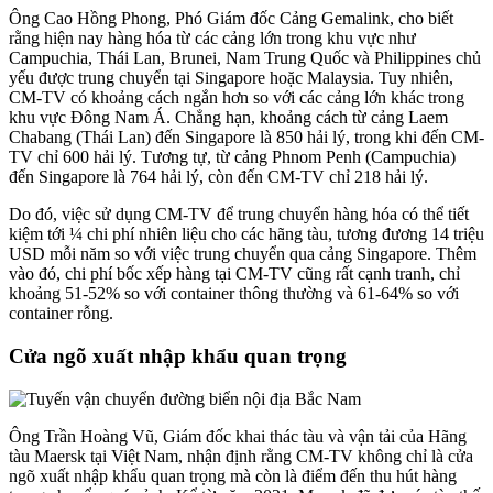
Ông Cao Hồng Phong, Phó Giám đốc Cảng Gemalink, cho biết
rằng hiện nay hàng hóa từ các cảng lớn trong khu vực như
Campuchia, Thái Lan, Brunei, Nam Trung Quốc và Philippines chủ
yếu được trung chuyển tại Singapore hoặc Malaysia. Tuy nhiên,
CM-TV có khoảng cách ngắn hơn so với các cảng lớn khác trong
khu vực Đông Nam Á. Chẳng hạn, khoảng cách từ cảng Laem
Chabang (Thái Lan) đến Singapore là 850 hải lý, trong khi đến CM-
TV chỉ 600 hải lý. Tương tự, từ cảng Phnom Penh (Campuchia)
đến Singapore là 764 hải lý, còn đến CM-TV chỉ 218 hải lý.
Do đó, việc sử dụng CM-TV để trung chuyển hàng hóa có thể tiết
kiệm tới ¼ chi phí nhiên liệu cho các hãng tàu, tương đương 14 triệu
USD mỗi năm so với việc trung chuyển qua cảng Singapore. Thêm
vào đó, chi phí bốc xếp hàng tại CM-TV cũng rất cạnh tranh, chỉ
khoảng 51-52% so với container thông thường và 61-64% so với
container rỗng.
Cửa ngõ xuất nhập khẩu quan trọng
Ông Trần Hoàng Vũ, Giám đốc khai thác tàu và vận tải của Hãng
tàu Maersk tại Việt Nam, nhận định rằng CM-TV không chỉ là cửa
ngõ xuất nhập khẩu quan trọng mà còn là điểm đến thu hút hàng