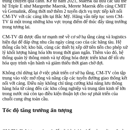
trung chuyển quá cảnh. Kể từ năm 2021, Maersk đã đưa các tàu thế
hệ Triple E như Margrethe Maersk, Merete Maersk đến cảng CMIT
và Gemalink, đồng thời mở thêm 2 tuyến dịch vụ trực tiếp kết nối
CM-TV với các cảng lớn tại Bắc Mỹ. Hãng vẫn tiếp tục xem CM-
TV là một trong những khu vực trọng điểm để thúc đẩy tăng trưởng
trong tương lai.
CM-TV đã được đầu tư mạnh mẽ về cơ sở hạ tầng cảng và logistics
hiện đại để đáp ứng nhu cầu ngày càng cao của các hãng tàu. Hệ
thống cẩu bờ, kho bãi, cùng các thiết bị xếp dỡ tiên tiến cho phép xử
lý khối lượng hàng hóa lớn trong thời gian ngắn. Thêm vào đó, hệ
thống quản lý thông minh và tự động hóa được triển khai để tối ưu
hóa quy trình vận hành và giảm thiểu thời gian chờ đợi.
Không chỉ dừng lại ở việc phát triển cơ sở hạ tầng, CM-TV còn tập
trung vào việc mở rộng và nâng cấp các tuyến đường giao thông kết
nối với cảng. Điều này không chỉ tăng cường khả năng lưu thông
hàng hóa từ cảng đến các khu công nghiệp và trung tâm kinh tế lớn
trong nước mà còn tạo điều kiện thuận lợi cho sự phát triển của
chuỗi cung ứng toàn cầu.
Tốc độ tăng trưởng ấn tượng