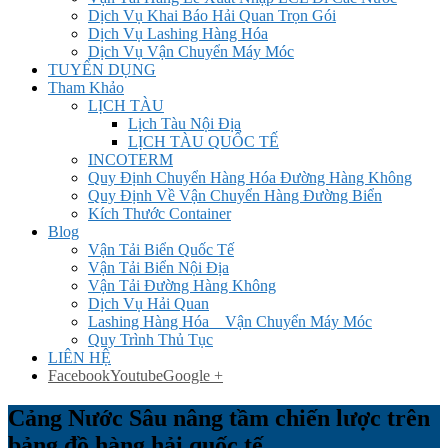
Dịch Vụ Khai Báo Hải Quan Trọn Gói
Dịch Vụ Lashing Hàng Hóa
Dịch Vụ Vận Chuyển Máy Móc
TUYỂN DỤNG
Tham Khảo
LỊCH TÀU
Lịch Tàu Nội Địa
LỊCH TÀU QUỐC TẾ
INCOTERM
Quy Định Chuyển Hàng Hóa Đường Hàng Không
Quy Định Về Vận Chuyển Hàng Đường Biển
Kích Thước Container
Blog
Vận Tải Biển Quốc Tế
Vận Tải Biển Nội Địa
Vận Tải Đường Hàng Không
Dịch Vụ Hải Quan
Lashing Hàng Hóa _ Vận Chuyển Máy Móc
Quy Trình Thủ Tục
LIÊN HỆ
Facebook
Youtube
Google +
Cảng Nước Sâu nâng tầm chiến lược trên
bảng đồ hàng hải quốc tế