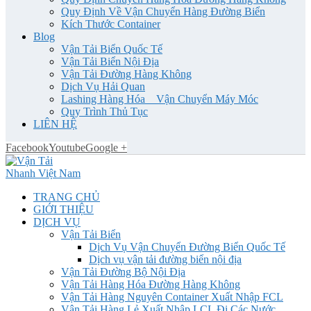
Quy Định Về Vận Chuyển Hàng Đường Biển
Kích Thước Container
Blog
Vận Tải Biển Quốc Tế
Vận Tải Biển Nội Địa
Vận Tải Đường Hàng Không
Dịch Vụ Hải Quan
Lashing Hàng Hóa _ Vận Chuyển Máy Móc
Quy Trình Thủ Tục
LIÊN HỆ
Facebook
Youtube
Google +
TRANG CHỦ
GIỚI THIỆU
DỊCH VỤ
Vận Tải Biển
Dịch Vụ Vận Chuyển Đường Biển Quốc Tế
Dịch vụ vận tải đường biển nội địa
Vận Tải Đường Bộ Nội Địa
Vận Tải Hàng Hóa Đường Hàng Không
Vận Tải Hàng Nguyên Container Xuất Nhập FCL
Vận Tải Hàng Lẻ Xuất Nhập LCL Đi Các Nước