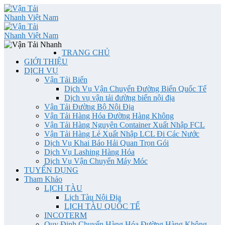
TRANG CHỦ
GIỚI THIỆU
DỊCH VỤ
Vận Tải Biển
Dịch Vụ Vận Chuyển Đường Biển Quốc Tế
Dịch vụ vận tải đường biển nội địa
Vận Tải Đường Bộ Nội Địa
Vận Tải Hàng Hóa Đường Hàng Không
Vận Tải Hàng Nguyên Container Xuất Nhập FCL
Vận Tải Hàng Lẻ Xuất Nhập LCL Đi Các Nước
Dịch Vụ Khai Báo Hải Quan Trọn Gói
Dịch Vụ Lashing Hàng Hóa
Dịch Vụ Vận Chuyển Máy Móc
TUYỂN DỤNG
Tham Khảo
LỊCH TÀU
Lịch Tàu Nội Địa
LỊCH TÀU QUỐC TẾ
INCOTERM
Quy Định Chuyển Hàng Hóa Đường Hàng Không