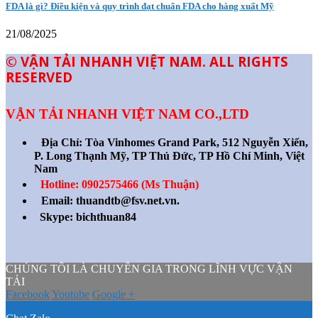
FDA là gì? Điều kiện và quy trình đạt chuẩn FDA cho hàng xuất Mỹ
21/08/2025
© VẬN TẢI NHANH VIỆT NAM. ALL RIGHTS
RESERVED
VẬN TẢI NHANH VIỆT NAM CO.,LTD
Địa Chỉ:
Tòa Vinhomes Grand Park, 512 Nguyễn Xiển,
P. Long Thạnh Mỹ, TP Thủ Đức, TP Hồ Chí Minh, Việt
Nam
Hotline: 0902575466 (Ms Thuận)
Email: thuandtb@fsv.net.vn.
Skype: bichthuan84
CHÚNG TÔI LÀ CHUYÊN GIA TRONG LĨNH VỰC VẬN
TẢI
Facebook
Youtube
Google +