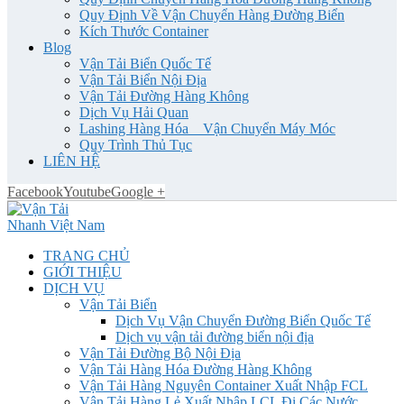
Quy Định Về Vận Chuyển Hàng Đường Biển
Kích Thước Container
Blog
Vận Tải Biển Quốc Tế
Vận Tải Biển Nội Địa
Vận Tải Đường Hàng Không
Dịch Vụ Hải Quan
Lashing Hàng Hóa _ Vận Chuyển Máy Móc
Quy Trình Thủ Tục
LIÊN HỆ
Facebook
Youtube
Google +
TRANG CHỦ
GIỚI THIỆU
DỊCH VỤ
Vận Tải Biển
Dịch Vụ Vận Chuyển Đường Biển Quốc Tế
Dịch vụ vận tải đường biển nội địa
Vận Tải Đường Bộ Nội Địa
Vận Tải Hàng Hóa Đường Hàng Không
Vận Tải Hàng Nguyên Container Xuất Nhập FCL
Vận Tải Hàng Lẻ Xuất Nhập LCL Đi Các Nước