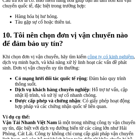
Câu trả lời là có. Bảo hiểm hàng hóa giúp bạn an tâm hơn khi vận
chuyển quốc tế, đặc biệt trong trường hợp:
Hàng hóa bị hư hỏng.
Tàu gặp sự cố hoặc thiên tai.
10. Tôi nên chọn đơn vị vận chuyển nào
để đảm bảo uy tín?
Khi chọn đơn vị vận chuyển, hãy tìm kiếm
công ty có kinh nghiệm
,
dịch vụ minh bạch, và khả năng xử lý linh hoạt các vấn đề phát
sinh. Đơn vị vận chuyển uy tín thường:
Có mạng lưới đối tác quốc tế rộng
: Đảm bảo quy trình
thông suốt.
Dịch vụ khách hàng chuyên nghiệp
: Hỗ trợ tư vấn, cập
nhật lộ trình, và xử lý sự cố nhanh chóng.
Được cấp phép và chứng nhận
: Có giấy phép hoạt động
hợp pháp và các chứng nhận quốc tế liên quan.
Ví dụ cụ thể:
Vận Tải Nhanh Việt Nam
là một trong những công ty vận chuyển
uy tín, đặc biệt với dịch vụ đường biển từ các cảng lớn như Hải
Phòng, Cát Lái. Công ty không chỉ cung cấp giải pháp vận chuyển