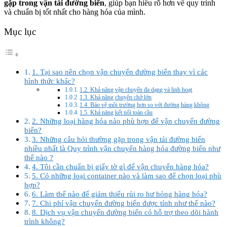
gặp trong vận tải đường biển
, giúp bạn hiểu rõ hơn về quy trình
và chuẩn bị tốt nhất cho hàng hóa của mình.
Mục lục
1. Tại sao nên chọn vận chuyển đường biển thay vì các
hình thức khác?
1.2. Khả năng vận chuyển đa dạng và linh hoạt
1.3. Khả năng chuyên chở lớn
1.4. Bảo vệ môi trường hơn so với đường hàng không
1.5. Khả năng kết nối toàn cầu
2. Những loại hàng hóa nào phù hợp để vận chuyển đường
biển?
3. Những câu hỏi thường gặp trong vận tải đường biển
nhiều nhất là Quy trình vận chuyển hàng hóa đường biển như
thế nào ?
4. Tôi cần chuẩn bị giấy tờ gì để vận chuyển hàng hóa?
5. Có những loại container nào và làm sao để chọn loại phù
hợp?
6. Làm thế nào để giảm thiểu rủi ro hư hỏng hàng hóa?
7. Chi phí vận chuyển đường biển được tính như thế nào?
8. Dịch vụ vận chuyển đường biển có hỗ trợ theo dõi hành
trình không?