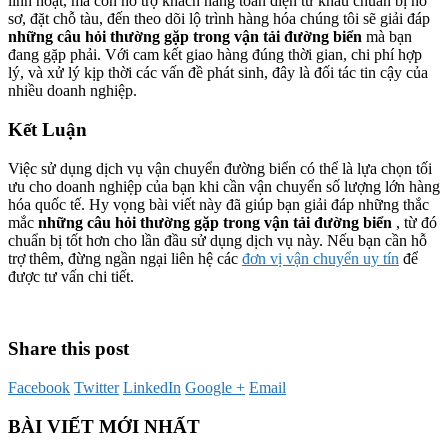
linh hoạt, mà còn hỗ trợ khách hàng toàn diện từ khâu chuẩn bị hồ
sơ, đặt chỗ tàu, đến theo dõi lộ trình hàng hóa chúng tôi sẽ giải đáp
những câu hỏi thường gặp trong vận tải đường biển
mà bạn
đang gặp phải. Với cam kết giao hàng đúng thời gian, chi phí hợp
lý, và xử lý kịp thời các vấn đề phát sinh, đây là đối tác tin cậy của
nhiều doanh nghiệp.
Kết Luận
Việc sử dụng dịch vụ vận chuyển đường biển có thể là lựa chọn tối
ưu cho doanh nghiệp của bạn khi cần vận chuyển số lượng lớn hàng
hóa quốc tế. Hy vọng bài viết này đã giúp bạn giải đáp những thắc
mắc
những câu hỏi thường gặp trong vận tải đường biển
, từ đó
chuẩn bị tốt hơn cho lần đầu sử dụng dịch vụ này. Nếu bạn cần hỗ
trợ thêm, đừng ngần ngại liên hệ các
đơn vị vận chuyển uy tín
để
được tư vấn chi tiết.
Share this post
Facebook
Twitter
LinkedIn
Google +
Email
BÀI VIẾT MỚI NHẤT