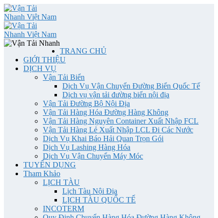
TRANG CHỦ
GIỚI THIỆU
DỊCH VỤ
Vận Tải Biển
Dịch Vụ Vận Chuyển Đường Biển Quốc Tế
Dịch vụ vận tải đường biển nội địa
Vận Tải Đường Bộ Nội Địa
Vận Tải Hàng Hóa Đường Hàng Không
Vận Tải Hàng Nguyên Container Xuất Nhập FCL
Vận Tải Hàng Lẻ Xuất Nhập LCL Đi Các Nước
Dịch Vụ Khai Báo Hải Quan Trọn Gói
Dịch Vụ Lashing Hàng Hóa
Dịch Vụ Vận Chuyển Máy Móc
TUYỂN DỤNG
Tham Khảo
LỊCH TÀU
Lịch Tàu Nội Địa
LỊCH TÀU QUỐC TẾ
INCOTERM
Quy Định Chuyển Hàng Hóa Đường Hàng Không