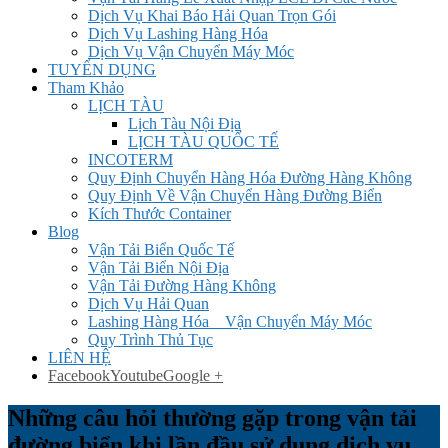
Dịch Vụ Khai Báo Hải Quan Trọn Gói
Dịch Vụ Lashing Hàng Hóa
Dịch Vụ Vận Chuyển Máy Móc
TUYỂN DỤNG
Tham Khảo
LỊCH TÀU
Lịch Tàu Nội Địa
LỊCH TÀU QUỐC TẾ
INCOTERM
Quy Định Chuyển Hàng Hóa Đường Hàng Không
Quy Định Về Vận Chuyển Hàng Đường Biển
Kích Thước Container
Blog
Vận Tải Biển Quốc Tế
Vận Tải Biển Nội Địa
Vận Tải Đường Hàng Không
Dịch Vụ Hải Quan
Lashing Hàng Hóa _ Vận Chuyển Máy Móc
Quy Trình Thủ Tục
LIÊN HỆ
Facebook
Youtube
Google +
Những câu hỏi thường gặp trong vận tải
đường biển khi lần đầu sử dụng dịch vụ