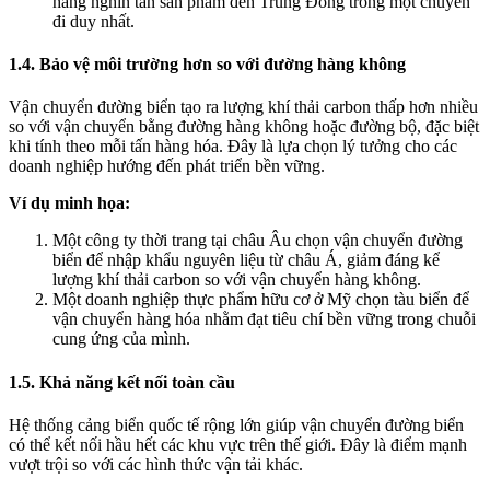
hàng nghìn tấn sản phẩm đến Trung Đông trong một chuyến
đi duy nhất.
1.4. Bảo vệ môi trường hơn so với đường hàng không
Vận chuyển đường biển tạo ra lượng khí thải carbon thấp hơn nhiều
so với vận chuyển bằng đường hàng không hoặc đường bộ, đặc biệt
khi tính theo mỗi tấn hàng hóa. Đây là lựa chọn lý tưởng cho các
doanh nghiệp hướng đến phát triển bền vững.
Ví dụ minh họa:
Một công ty thời trang tại châu Âu chọn vận chuyển đường
biển để nhập khẩu nguyên liệu từ châu Á, giảm đáng kể
lượng khí thải carbon so với vận chuyển hàng không.
Một doanh nghiệp thực phẩm hữu cơ ở Mỹ chọn tàu biển để
vận chuyển hàng hóa nhằm đạt tiêu chí bền vững trong chuỗi
cung ứng của mình.
1.5. Khả năng kết nối toàn cầu
Hệ thống cảng biển quốc tế rộng lớn giúp vận chuyển đường biển
có thể kết nối hầu hết các khu vực trên thế giới. Đây là điểm mạnh
vượt trội so với các hình thức vận tải khác.