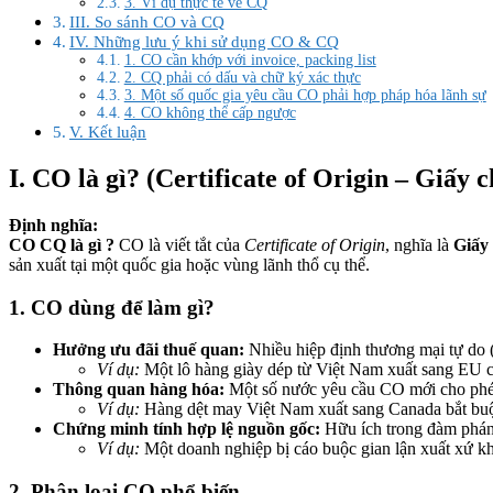
3. Ví dụ thực tế về CQ
III. So sánh CO và CQ
IV. Những lưu ý khi sử dụng CO & CQ
1. CO cần khớp với invoice, packing list
2. CQ phải có dấu và chữ ký xác thực
3. Một số quốc gia yêu cầu CO phải hợp pháp hóa lãnh sự
4. CO không thể cấp ngược
V. Kết luận
I. CO là gì? (Certificate of Origin – Giấy
Định nghĩa:
CO CQ là gì ?
CO là viết tắt của
Certificate of Origin
, nghĩa là
Giấy
sản xuất tại một quốc gia hoặc vùng lãnh thổ cụ thể.
1. CO dùng để làm gì?
Hưởng ưu đãi thuế quan:
Nhiều hiệp định thương mại tự do
Ví dụ:
Một lô hàng giày dép từ Việt Nam xuất sang EU 
Thông quan hàng hóa:
Một số nước yêu cầu CO mới cho phé
Ví dụ:
Hàng dệt may Việt Nam xuất sang Canada bắt buộ
Chứng minh tính hợp lệ nguồn gốc:
Hữu ích trong đàm phán 
Ví dụ:
Một doanh nghiệp bị cáo buộc gian lận xuất xứ kh
2. Phân loại CO phổ biến