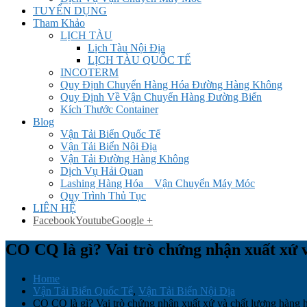
TUYỂN DỤNG
Tham Khảo
LỊCH TÀU
Lịch Tàu Nội Địa
LỊCH TÀU QUỐC TẾ
INCOTERM
Quy Định Chuyển Hàng Hóa Đường Hàng Không
Quy Định Về Vận Chuyển Hàng Đường Biển
Kích Thước Container
Blog
Vận Tải Biển Quốc Tế
Vận Tải Biển Nội Địa
Vận Tải Đường Hàng Không
Dịch Vụ Hải Quan
Lashing Hàng Hóa _ Vận Chuyển Máy Móc
Quy Trình Thủ Tục
LIÊN HỆ
Facebook
Youtube
Google +
CO CQ là gì? Vai trò chứng nhận xuất xứ 
Home
Vận Tải Biển Quốc Tế
,
Vận Tải Biển Nội Địa
CO CQ là gì? Vai trò chứng nhận xuất xứ và chất lượng hàng 