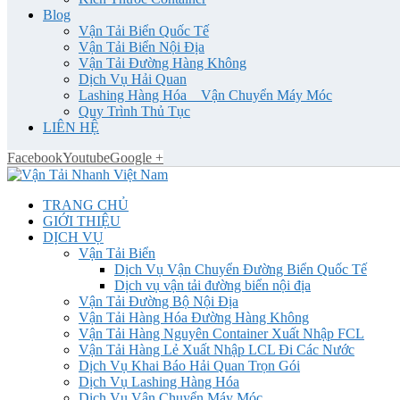
Blog
Vận Tải Biển Quốc Tế
Vận Tải Biển Nội Địa
Vận Tải Đường Hàng Không
Dịch Vụ Hải Quan
Lashing Hàng Hóa _ Vận Chuyển Máy Móc
Quy Trình Thủ Tục
LIÊN HỆ
Facebook
Youtube
Google +
TRANG CHỦ
GIỚI THIỆU
DỊCH VỤ
Vận Tải Biển
Dịch Vụ Vận Chuyển Đường Biển Quốc Tế
Dịch vụ vận tải đường biển nội địa
Vận Tải Đường Bộ Nội Địa
Vận Tải Hàng Hóa Đường Hàng Không
Vận Tải Hàng Nguyên Container Xuất Nhập FCL
Vận Tải Hàng Lẻ Xuất Nhập LCL Đi Các Nước
Dịch Vụ Khai Báo Hải Quan Trọn Gói
Dịch Vụ Lashing Hàng Hóa
Dịch Vụ Vận Chuyển Máy Móc