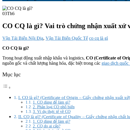
03
Th6
CO CQ là gì? Vai trò chứng nhận xuất xứ 
Vận Tải Biển Nội Địa
,
Vận Tải Biển Quốc Tế
co cq là gì
CO CQ là gì?
Trong hoạt động xuất nhập khẩu và logistics,
CO (Certificate of Ori
nguồn gốc và chất lượng hàng hóa, đặc biệt trong các
giao dịch quốc 
Mục lục
I. CO là gì? (Certificate of Origin – Giấy chứng nhận xuất xứ
1. CO dùng để làm gì?
2. Phân loại CO phổ biến
3. Ví dụ thực tế về CO
II. CQ là gì? (Certificate of Quality – Giấy chứng nhận chất l
1. CQ dùng để làm gì?
2. CQ do ai cấp?