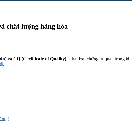
và chất lượng hàng hóa
gin)
và
CQ (Certificate of Quality)
là hai loại chứng từ quan trọng kh
tế
.
)
ượng)