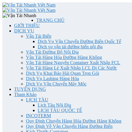
TRANG CHỦ
GIỚI THIỆU
DỊCH VỤ
Vận Tải Biển
Dịch Vụ Vận Chuyển Đường Biển Quốc Tế
Dịch vụ vận tải đường biển nội địa
Vận Tải Đường Bộ Nội Địa
Vận Tải Hàng Hóa Đường Hàng Không
Vận Tải Hàng Nguyên Container Xuất Nhập FCL
Vận Tải Hàng Lẻ Xuất Nhập LCL Đi Các Nước
Dịch Vụ Khai Báo Hải Quan Trọn Gói
Dịch Vụ Lashing Hàng Hóa
Dịch Vụ Vận Chuyển Máy Móc
TUYỂN DỤNG
Tham Khảo
LỊCH TÀU
Lịch Tàu Nội Địa
LỊCH TÀU QUỐC TẾ
INCOTERM
Quy Định Chuyển Hàng Hóa Đường Hàng Không
Quy Định Về Vận Chuyển Hàng Đường Biển
Kích Thước Container