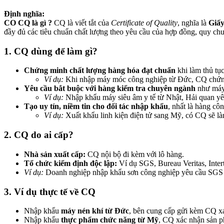
Định nghĩa:
CO CQ là gì ?
CQ là viết tắt của
Certificate of Quality
, nghĩa là
Giấy
đầy đủ các tiêu chuẩn chất lượng theo yêu cầu của hợp đồng, quy chu
1. CQ dùng để làm gì?
Chứng minh chất lượng hàng hóa đạt chuẩn
khi làm thủ tụ
Ví dụ:
Khi nhập máy móc công nghiệp từ Đức, CQ chứng 
Yêu cầu bắt buộc với hàng kiểm tra chuyên ngành
như máy 
Ví dụ:
Nhập khẩu máy siêu âm y tế từ Nhật, Hải quan yêu 
Tạo uy tín, niềm tin cho đối tác nhập khẩu
, nhất là hàng côn
Ví dụ:
Xuất khẩu linh kiện điện tử sang Mỹ, có CQ sẽ làm
2. CQ do ai cấp?
Nhà sản xuất cấp:
CQ nội bộ đi kèm với lô hàng.
Tổ chức kiểm định độc lập:
Ví dụ SGS, Bureau Veritas, Inte
Ví dụ:
Doanh nghiệp nhập khẩu sơn công nghiệp yêu cầu SGS 
3. Ví dụ thực tế về CQ
Nhập khẩu
máy nén khí từ Đức
, bên cung cấp gửi kèm CQ x
Nhập khẩu
thực phẩm chức năng từ Mỹ
, CQ xác nhận sản p