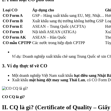
Loại CO
Áp dụng cho
Ghi
CO Form A
GSP – Hàng xuất khẩu sang EU, Mỹ, Nhật…
Hưở
CO Form B
Xuất khẩu sang thị trường không hưởng GSP
Loạ
CO Form E
ASEAN – Trung Quốc (ACFTA)
Hưở
CO Form D
Nội khối ASEAN (ATIGA)
Xuấ
CO Form AK
ASEAN – Hàn Quốc
Th
CO mẫu CPTPP
Các nước trong hiệp định CPTPP
Tùy
Ví dụ:
Doanh nghiệp xuất khẩu chè sang Trung Quốc sẽ xin CO
3. Ví dụ thực tế về CO
Một doanh nghiệp Việt Nam xuất khẩu
hạt điều sang Nhật B
Xuất khẩu
mặt hàng dệt may sang Thái Lan
, có CO Form D
CO CQ là gì?
II. CQ là gì? (Certificate of Quality – Gi