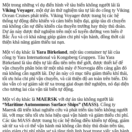
Một trong những ví dụ điển hình về tàu biển không người lái là
Viking Voyager
, một dự án thử nghiệm tàu tự lái do công ty Viking
Ocean Cruises phát triển. Viking Voyager được trang bị các hệ
thống tự động điều khiển và cảm biến hiện đại, giúp tàu di chuyển
mà không cần sự điều khiển của thuyền trưởng hay thủy thủ đoàn.
Dự án này được thử nghiệm trên một số tuyến đường ven biển ở
Bắc Âu và có khả năng giúp giảm chi phí vận hành, đồng thời cải
thiện khả năng giảm thiểu tai nạn.
Một ví dụ khác là
Yara Birkeland
, một tàu container tự lái của
công ty Yara International và Kongsberg Gruppen. Tàu Yara
Birkeland là tàu điện tự lái đầu tiên trên thế giới, được thiết kế để
vận chuyển phân bón từ một nhà máy ở Norvegia đến cảng gần đó
mà không cần người lái. Dự án này có mục tiêu giảm thiểu khí thải,
tối ưu hóa chi phí vận chuyển, và cải thiện độ an toàn trên biển. Dù
tàu vẫn có sự giám sát từ xa trong giai đoạn thử nghiệm, nó đại diện
cho tương lai của vận tải biển tự động.
Một ví dụ khác là
MAERSK
với dự án tàu không người lái
“Maritime Autonomous Surface Ships” (MASS)
. Công ty
Maersk đã triển khai nghiên cứu và phát triển tàu biển không người
lái, với mục tiêu tối ưu hóa hiệu quả vận hành và giảm thiểu chi phí.
Các tàu MASS được trang bị các hệ thống điều khiển tự động, giám
sát từ xa và có thể vận hành mà không cần thủy thủ đoàn trên tàu,
giúp giảm chi phí nhân sự và tăng tính linh hoạt trong việc vận hành