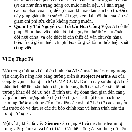
(ví dụ như tình trạng động cơ, mức nhiên liệu, và tình trạng
các bộ phận của tàu) để dự đoán khi nào tàu cần bảo trì. Điều
này giúp giảm thiểu sự cố bất ngờ, kéo dài tuổi thọ của tàu và
giảm chi phí sửa chữa không mong muốn.
Quản Lý Tài Nguyên và Tối Ưu Hóa Công Việc:
AI có thể
giúp tối ưu hóa việc phân bổ tài nguyên như thủy thủ đoàn,
đội ngũ cảng, và các thiết bị cần thiết để vận chuyển hàng
hóa, từ đó giảm thiểu chi phí lao động và tối ưu hóa hiệu suất
công việc.
Ví Dụ Thực Tế
Một trong những ví dụ điển hình của AI và machine learning trong
vận chuyển hàng hóa bằng đường biển là
Project Marine AI
của
công ty vận tải hàng hải lớn CMA CGM. Dự án này sử dụng AI để
phân tích dữ liệu vận hành tàu, tình trạng thời tiết và các yếu tố môi
trường khác để tối ưu hóa lộ trình tàu, dự đoán thời gian đến cảng
và giảm thiểu lượng nhiên liệu tiêu thụ. Các thuật toán machine
learning được áp dụng để nhận diện các mẫu dữ liệu từ các chuyến
tàu trước đó và đưa ra các dự báo chính xác về hành trình của tàu
trong tương lai.
Một ví dụ khác là việc
Siemens
áp dụng AI và machine learning
trong việc giám sát và bảo trì tàu. Các hệ thống AI sử dụng dữ liệu