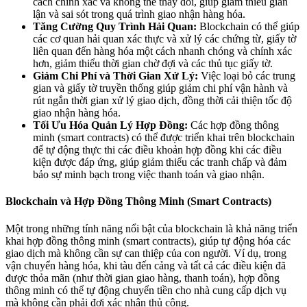
cách chính xác và không thể thay đổi, giúp giảm thiểu gian
lận và sai sót trong quá trình giao nhận hàng hóa.
Tăng Cường Quy Trình Hải Quan:
Blockchain có thể giúp
các cơ quan hải quan xác thực và xử lý các chứng từ, giấy tờ
liên quan đến hàng hóa một cách nhanh chóng và chính xác
hơn, giảm thiểu thời gian chờ đợi và các thủ tục giấy tờ.
Giảm Chi Phí và Thời Gian Xử Lý:
Việc loại bỏ các trung
gian và giấy tờ truyền thống giúp giảm chi phí vận hành và
rút ngắn thời gian xử lý giao dịch, đồng thời cải thiện tốc độ
giao nhận hàng hóa.
Tối Ưu Hóa Quản Lý Hợp Đồng:
Các hợp đồng thông
minh (smart contracts) có thể được triển khai trên blockchain
để tự động thực thi các điều khoản hợp đồng khi các điều
kiện được đáp ứng, giúp giảm thiểu các tranh chấp và đảm
bảo sự minh bạch trong việc thanh toán và giao nhận.
Blockchain và Hợp Đồng Thông Minh (Smart Contracts)
Một trong những tính năng nổi bật của blockchain là khả năng triển
khai hợp đồng thông minh (smart contracts), giúp tự động hóa các
giao dịch mà không cần sự can thiệp của con người. Ví dụ, trong
vận chuyển hàng hóa, khi tàu đến cảng và tất cả các điều kiện đã
được thỏa mãn (như thời gian giao hàng, thanh toán), hợp đồng
thông minh có thể tự động chuyển tiền cho nhà cung cấp dịch vụ
mà không cần phải đợi xác nhận thủ công.