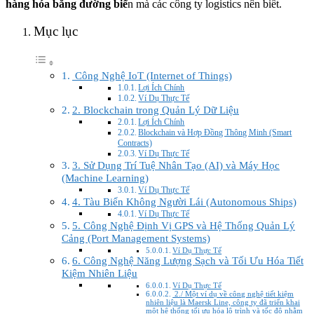
hàng hóa bằng đường biể
n mà các công ty logistics nên biết.
Mục lục
Công Nghệ IoT (Internet of Things)
Lợi Ích Chính
Ví Dụ Thực Tế
2. Blockchain trong Quản Lý Dữ Liệu
Lợi Ích Chính
Blockchain và Hợp Đồng Thông Minh (Smart
Contracts)
Ví Dụ Thực Tế
3. Sử Dụng Trí Tuệ Nhân Tạo (AI) và Máy Học
(Machine Learning)
Ví Dụ Thực Tế
4. Tàu Biển Không Người Lái (Autonomous Ships)
Ví Dụ Thực Tế
5. Công Nghệ Định Vị GPS và Hệ Thống Quản Lý
Cảng (Port Management Systems)
Ví Dụ Thực Tế
6. Công Nghệ Năng Lượng Sạch và Tối Ưu Hóa Tiết
Kiệm Nhiên Liệu
Ví Dụ Thực Tế
2./ Một ví dụ về công nghệ tiết kiệm
nhiên liệu là Maersk Line, công ty đã triển khai
một hệ thống tối ưu hóa lộ trình và tốc độ nhằm