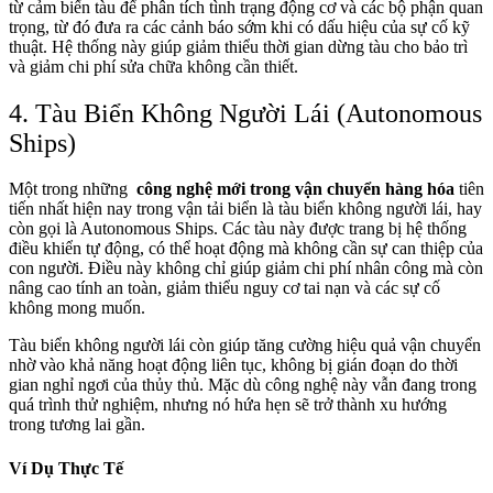
từ cảm biến tàu để phân tích tình trạng động cơ và các bộ phận quan
trọng, từ đó đưa ra các cảnh báo sớm khi có dấu hiệu của sự cố kỹ
thuật. Hệ thống này giúp giảm thiểu thời gian dừng tàu cho bảo trì
và giảm chi phí sửa chữa không cần thiết.
4. Tàu Biển Không Người Lái (Autonomous
Ships)
Một trong những
công nghệ mới trong vận chuyển hàng hóa
tiên
tiến nhất hiện nay trong vận tải biển là tàu biển không người lái, hay
còn gọi là Autonomous Ships. Các tàu này được trang bị hệ thống
điều khiển tự động, có thể hoạt động mà không cần sự can thiệp của
con người. Điều này không chỉ giúp giảm chi phí nhân công mà còn
nâng cao tính an toàn, giảm thiểu nguy cơ tai nạn và các sự cố
không mong muốn.
Tàu biển không người lái còn giúp tăng cường hiệu quả vận chuyển
nhờ vào khả năng hoạt động liên tục, không bị gián đoạn do thời
gian nghỉ ngơi của thủy thủ. Mặc dù công nghệ này vẫn đang trong
quá trình thử nghiệm, nhưng nó hứa hẹn sẽ trở thành xu hướng
trong tương lai gần.
Ví Dụ Thực Tế