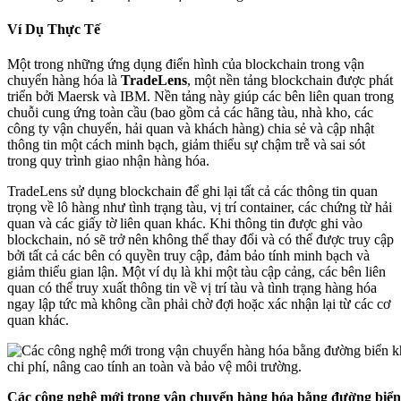
Ví Dụ Thực Tế
Một trong những ứng dụng điển hình của blockchain trong vận
chuyển hàng hóa là
TradeLens
, một nền tảng blockchain được phát
triển bởi Maersk và IBM. Nền tảng này giúp các bên liên quan trong
chuỗi cung ứng toàn cầu (bao gồm cả các hãng tàu, nhà kho, các
công ty vận chuyển, hải quan và khách hàng) chia sẻ và cập nhật
thông tin một cách minh bạch, giảm thiểu sự chậm trễ và sai sót
trong quy trình giao nhận hàng hóa.
TradeLens sử dụng blockchain để ghi lại tất cả các thông tin quan
trọng về lô hàng như tình trạng tàu, vị trí container, các chứng từ hải
quan và các giấy tờ liên quan khác. Khi thông tin được ghi vào
blockchain, nó sẽ trở nên không thể thay đổi và có thể được truy cập
bởi tất cả các bên có quyền truy cập, đảm bảo tính minh bạch và
giảm thiểu gian lận. Một ví dụ là khi một tàu cập cảng, các bên liên
quan có thể truy xuất thông tin về vị trí tàu và tình trạng hàng hóa
ngay lập tức mà không cần phải chờ đợi hoặc xác nhận lại từ các cơ
quan khác.
Các công nghệ mới trong vận chuyển hàng hóa bằng đường biển