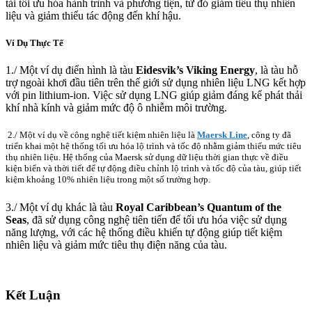
tải tối ưu hóa hành trình và phương tiện, từ đó giảm tiêu thụ nhiên
liệu và giảm thiểu tác động đến khí hậu.
Ví Dụ Thực Tế
1./ Một ví dụ điển hình là tàu
Eidesvik’s Viking Energy
, là tàu hỗ
trợ ngoài khơi đầu tiên trên thế giới sử dụng nhiên liệu LNG kết hợp
với pin lithium-ion. Việc sử dụng LNG giúp giảm đáng kể phát thải
khí nhà kính và giảm mức độ ô nhiễm môi trường.
2./ Một ví dụ về công nghệ tiết kiệm nhiên liệu là
Maersk Line
, công ty đã
triển khai một hệ thống tối ưu hóa lộ trình và tốc độ nhằm giảm thiểu mức tiêu
thụ nhiên liệu. Hệ thống của Maersk sử dụng dữ liệu thời gian thực về điều
kiện biển và thời tiết để tự động điều chỉnh lộ trình và tốc độ của tàu, giúp tiết
kiệm khoảng 10% nhiên liệu trong một số trường hợp.
3./ Một ví dụ khác là tàu
Royal Caribbean’s Quantum of the
Seas
, đã sử dụng công nghệ tiên tiến để tối ưu hóa việc sử dụng
năng lượng, với các hệ thống điều khiển tự động giúp tiết kiệm
nhiên liệu và giảm mức tiêu thụ điện năng của tàu.
Kết Luận