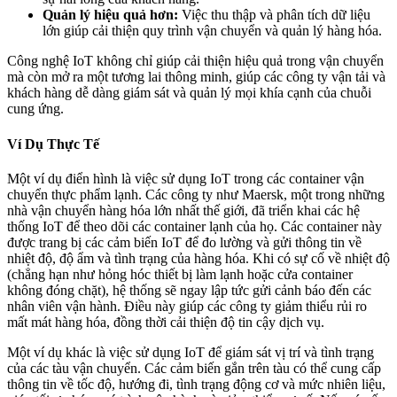
Quản lý hiệu quả hơn:
Việc thu thập và phân tích dữ liệu
lớn giúp cải thiện quy trình vận chuyển và quản lý hàng hóa.
Công nghệ IoT không chỉ giúp cải thiện hiệu quả trong vận chuyển
mà còn mở ra một tương lai thông minh, giúp các công ty vận tải và
khách hàng dễ dàng giám sát và quản lý mọi khía cạnh của chuỗi
cung ứng.
Ví Dụ Thực Tế
Một ví dụ điển hình là việc sử dụng IoT trong các container vận
chuyển thực phẩm lạnh. Các công ty như Maersk, một trong những
nhà vận chuyển hàng hóa lớn nhất thế giới, đã triển khai các hệ
thống IoT để theo dõi các container lạnh của họ. Các container này
được trang bị các cảm biến IoT để đo lường và gửi thông tin về
nhiệt độ, độ ẩm và tình trạng của hàng hóa. Khi có sự cố về nhiệt độ
(chẳng hạn như hỏng hóc thiết bị làm lạnh hoặc cửa container
không đóng chặt), hệ thống sẽ ngay lập tức gửi cảnh báo đến các
nhân viên vận hành. Điều này giúp các công ty giảm thiểu rủi ro
mất mát hàng hóa, đồng thời cải thiện độ tin cậy dịch vụ.
Một ví dụ khác là việc sử dụng IoT để giám sát vị trí và tình trạng
của các tàu vận chuyển. Các cảm biến gắn trên tàu có thể cung cấp
thông tin về tốc độ, hướng đi, tình trạng động cơ và mức nhiên liệu,