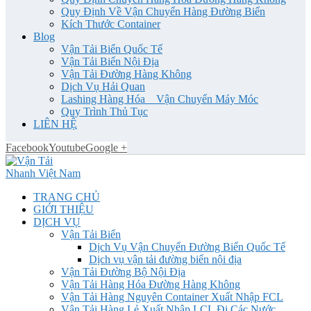
Quy Định Về Vận Chuyển Hàng Đường Biển
Kích Thước Container
Blog
Vận Tải Biển Quốc Tế
Vận Tải Biển Nội Địa
Vận Tải Đường Hàng Không
Dịch Vụ Hải Quan
Lashing Hàng Hóa _ Vận Chuyển Máy Móc
Quy Trình Thủ Tục
LIÊN HỆ
Facebook
Youtube
Google +
TRANG CHỦ
GIỚI THIỆU
DỊCH VỤ
Vận Tải Biển
Dịch Vụ Vận Chuyển Đường Biển Quốc Tế
Dịch vụ vận tải đường biển nội địa
Vận Tải Đường Bộ Nội Địa
Vận Tải Hàng Hóa Đường Hàng Không
Vận Tải Hàng Nguyên Container Xuất Nhập FCL
Vận Tải Hàng Lẻ Xuất Nhập LCL Đi Các Nước