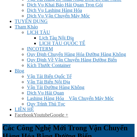
Dịch Vụ Khai Báo Hải Quan Trọn Gói
Dịch Vụ Lashing Hàng Hóa
Dịch Vụ Vận Chuyển Máy Móc
TUYỂN DỤNG
Tham Khảo
LỊCH TÀU
Lịch Tàu Nội Địa
LỊCH TÀU QUỐC TẾ
INCOTERM
Quy Định Chuyển Hàng Hóa Đường Hàng Không
Quy Định Về Vận Chuyển Hàng Đường Biển
Kích Thước Container
Blog
Vận Tải Biển Quốc Tế
Vận Tải Biển Nội Địa
Vận Tải Đường Hàng Không
Dịch Vụ Hải Quan
Lashing Hàng Hóa _ Vận Chuyển Máy Móc
Quy Trình Thủ Tục
LIÊN HỆ
Facebook
Youtube
Google +
Các Công Nghệ Mới Trong Vận Chuyển
Hàng Hóa Bằng Đường Biển