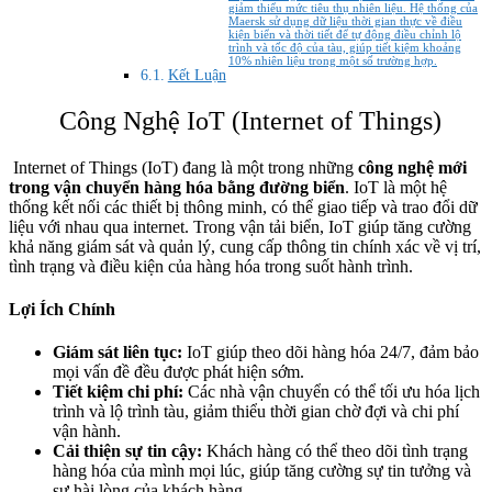
giảm thiểu mức tiêu thụ nhiên liệu. Hệ thống của
Maersk sử dụng dữ liệu thời gian thực về điều
kiện biển và thời tiết để tự động điều chỉnh lộ
trình và tốc độ của tàu, giúp tiết kiệm khoảng
10% nhiên liệu trong một số trường hợp.
Kết Luận
Công Nghệ IoT (Internet of Things)
Internet of Things (IoT) đang là một trong những
công nghệ mới
trong vận chuyển hàng hóa bằng đường biển
. IoT là một hệ
thống kết nối các thiết bị thông minh, có thể giao tiếp và trao đổi dữ
liệu với nhau qua internet. Trong vận tải biển, IoT giúp tăng cường
khả năng giám sát và quản lý, cung cấp thông tin chính xác về vị trí,
tình trạng và điều kiện của hàng hóa trong suốt hành trình.
Lợi Ích Chính
Giám sát liên tục:
IoT giúp theo dõi hàng hóa 24/7, đảm bảo
mọi vấn đề đều được phát hiện sớm.
Tiết kiệm chi phí:
Các nhà vận chuyển có thể tối ưu hóa lịch
trình và lộ trình tàu, giảm thiểu thời gian chờ đợi và chi phí
vận hành.
Cải thiện sự tin cậy:
Khách hàng có thể theo dõi tình trạng
hàng hóa của mình mọi lúc, giúp tăng cường sự tin tưởng và
sự hài lòng của khách hàng.