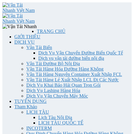
TRANG CHỦ
GIỚI THIỆU
DỊCH VỤ
Vận Tải Biển
Dịch Vụ Vận Chuyển Đường Biển Quốc Tế
Dịch vụ vận tải đường biển nội địa
Vận Tải Đường Bộ Nội Địa
Vận Tải Hàng Hóa Đường Hàng Không
Vận Tải Hàng Nguyên Container Xuất Nhập FCL
Vận Tải Hàng Lẻ Xuất Nhập LCL Đi Các Nước
Dịch Vụ Khai Báo Hải Quan Trọn Gói
Dịch Vụ Lashing Hàng Hóa
Dịch Vụ Vận Chuyển Máy Móc
TUYỂN DỤNG
Tham Khảo
LỊCH TÀU
Lịch Tàu Nội Địa
LỊCH TÀU QUỐC TẾ
INCOTERM
Quy Định Chuyển Hàng Hóa Đường Hàng Không