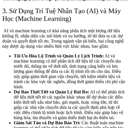
3. Sử Dụng Trí Tuệ Nhân Tạo (AI) và Máy
Học (Machine Learning)
AI và machine learning có khả năng phân tích một lượng dữ liệu
khổng lồ, nhận diện các mô hình và xu hướng, từ đó đưa ra các dự
đoán và quyết định tối ưu. Trong ngành vận tải biển, hai công nghệ
này được áp dụng vào nhiều lĩnh vực khác nhau, bao gồm:
Tối Ưu Hóa Lộ Trình và Quản Lý Lịch Trình:
AI và
machine learning có thể phân tích dữ liệu từ các chuyến tàu
trước đó, thông tin về thời tiết, tình trạng cảng biển và lưu
lượng giao thông để đưa ra các lộ trình tối ưu cho tàu. Điều
này giúp giảm thời gian vận chuyển, tiết kiệm nhiên liệu và
tránh các khu vực tắc nghẽn, đồng thời giảm thiểu chi phí vận
hành.
Dự Báo Thời Tiết và Quản Lý Rủi Ro:
AI có thể phân tích
dữ liệu thời tiết từ các nguồn khác nhau để dự đoán các điều
kiện thời tiết xấu như bão, gió mạnh, hoặc sóng lớn, từ đó
giúp các nhà vận chuyển đưa ra các quyết định phù hợp về
việc điều chỉnh lộ trình hoặc lịch trình. Điều này giúp bảo vệ
hàng hóa, tàu thuyền và giảm thiểu thiệt hại do thiên tai.
Giám Sát Tàu và Dự Báo Bảo Trì:
Các thuật toán machine
learning có thể phân tích dữ liệu từ các cảm biến gắn trên tàu