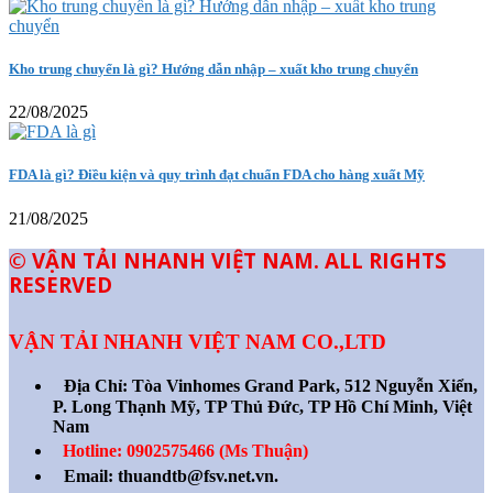
Kho trung chuyển là gì? Hướng dẫn nhập – xuất kho trung chuyển
22/08/2025
FDA là gì? Điều kiện và quy trình đạt chuẩn FDA cho hàng xuất Mỹ
21/08/2025
© VẬN TẢI NHANH VIỆT NAM. ALL RIGHTS
RESERVED
VẬN TẢI NHANH VIỆT NAM CO.,LTD
Địa Chỉ:
Tòa Vinhomes Grand Park, 512 Nguyễn Xiển,
P. Long Thạnh Mỹ, TP Thủ Đức, TP Hồ Chí Minh, Việt
Nam
Hotline: 0902575466 (Ms Thuận)
Email: thuandtb@fsv.net.vn.