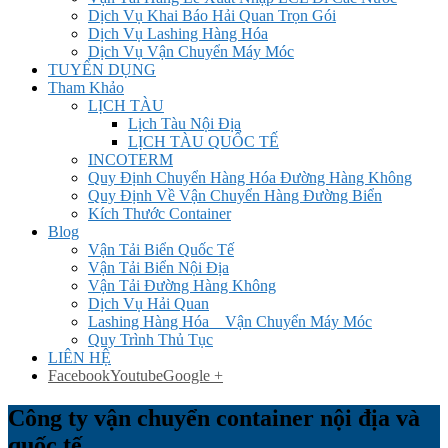
Dịch Vụ Khai Báo Hải Quan Trọn Gói
Dịch Vụ Lashing Hàng Hóa
Dịch Vụ Vận Chuyển Máy Móc
TUYỂN DỤNG
Tham Khảo
LỊCH TÀU
Lịch Tàu Nội Địa
LỊCH TÀU QUỐC TẾ
INCOTERM
Quy Định Chuyển Hàng Hóa Đường Hàng Không
Quy Định Về Vận Chuyển Hàng Đường Biển
Kích Thước Container
Blog
Vận Tải Biển Quốc Tế
Vận Tải Biển Nội Địa
Vận Tải Đường Hàng Không
Dịch Vụ Hải Quan
Lashing Hàng Hóa _ Vận Chuyển Máy Móc
Quy Trình Thủ Tục
LIÊN HỆ
Facebook
Youtube
Google +
Công ty vận chuyển container nội địa và
quốc tế