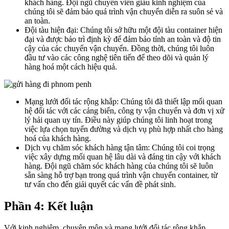
khách hàng. Đội ngũ chuyên viên giàu kinh nghiệm của
chúng tôi sẽ đảm bảo quá trình vận chuyển diễn ra suôn sẻ và
an toàn.
Đội tàu hiện đại: Chúng tôi sở hữu một đội tàu container hiện
đại và được bảo trì định kỳ để đảm bảo tính an toàn và độ tin
cậy của các chuyến vận chuyển. Đồng thời, chúng tôi luôn
đầu tư vào các công nghệ tiên tiến để theo dõi và quản lý
hàng hoá một cách hiệu quả.
Mạng lưới đối tác rộng khắp: Chúng tôi đã thiết lập mối quan
hệ đối tác với các cảng biển, công ty vận chuyển và đơn vị xử
lý hải quan uy tín. Điều này giúp chúng tôi linh hoạt trong
việc lựa chọn tuyến đường và dịch vụ phù hợp nhất cho hàng
hoá của khách hàng.
Dịch vụ chăm sóc khách hàng tận tâm: Chúng tôi coi trọng
việc xây dựng mối quan hệ lâu dài và đáng tin cậy với khách
hàng. Đội ngũ chăm sóc khách hàng của chúng tôi sẽ luôn
sẵn sàng hỗ trợ bạn trong quá trình vận chuyển container, từ
tư vấn cho đến giải quyết các vấn đề phát sinh.
Phần 4: Kết luận
Với kinh nghiệm, chuyên môn và mạng lưới đối tác rộng khắp,