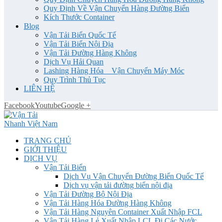
Quy Định Về Vận Chuyển Hàng Đường Biển
Kích Thước Container
Blog
Vận Tải Biển Quốc Tế
Vận Tải Biển Nội Địa
Vận Tải Đường Hàng Không
Dịch Vụ Hải Quan
Lashing Hàng Hóa _ Vận Chuyển Máy Móc
Quy Trình Thủ Tục
LIÊN HỆ
Facebook
Youtube
Google +
TRANG CHỦ
GIỚI THIỆU
DỊCH VỤ
Vận Tải Biển
Dịch Vụ Vận Chuyển Đường Biển Quốc Tế
Dịch vụ vận tải đường biển nội địa
Vận Tải Đường Bộ Nội Địa
Vận Tải Hàng Hóa Đường Hàng Không
Vận Tải Hàng Nguyên Container Xuất Nhập FCL
Vận Tải Hàng Lẻ Xuất Nhập LCL Đi Các Nước