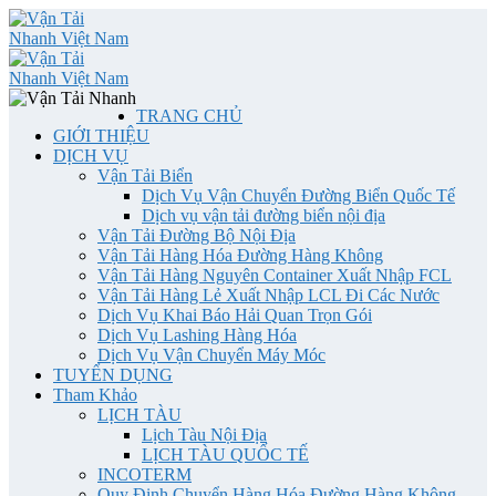
TRANG CHỦ
GIỚI THIỆU
DỊCH VỤ
Vận Tải Biển
Dịch Vụ Vận Chuyển Đường Biển Quốc Tế
Dịch vụ vận tải đường biển nội địa
Vận Tải Đường Bộ Nội Địa
Vận Tải Hàng Hóa Đường Hàng Không
Vận Tải Hàng Nguyên Container Xuất Nhập FCL
Vận Tải Hàng Lẻ Xuất Nhập LCL Đi Các Nước
Dịch Vụ Khai Báo Hải Quan Trọn Gói
Dịch Vụ Lashing Hàng Hóa
Dịch Vụ Vận Chuyển Máy Móc
TUYỂN DỤNG
Tham Khảo
LỊCH TÀU
Lịch Tàu Nội Địa
LỊCH TÀU QUỐC TẾ
INCOTERM
Quy Định Chuyển Hàng Hóa Đường Hàng Không