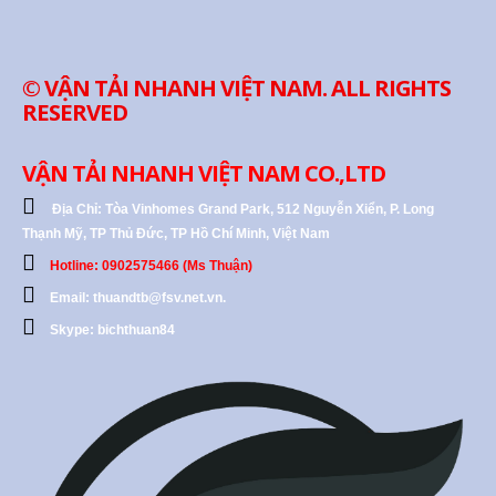
© VẬN TẢI NHANH VIỆT NAM. ALL RIGHTS
RESERVED
VẬN TẢI NHANH VIỆT NAM CO.,LTD
Địa Chỉ:
Tòa Vinhomes Grand Park, 512 Nguyễn Xiển, P. Long
Thạnh Mỹ, TP Thủ Đức, TP Hồ Chí Minh, Việt Nam
Hotline: 0902575466 (Ms Thuận)
Email: thuandtb@fsv.net.vn.
Skype: bichthuan84