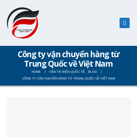
Công ty vận chuyển hàng từ
Trung Quốc về Việt Nam
HOME
VẬN TẢI BIỂN QUỐC TẾ
,
BLOG
CÔNG TY VẬN CHUYỂN HÀNG TỪ TRUNG QUỐC VỀ VIỆT NAM