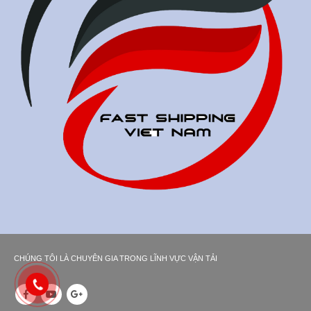
CHÚNG TÔI LÀ CHUYÊN GIA TRONG LĨNH VỰC VẬN TẢI