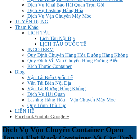
Dịch Vụ Khai Báo Hải Quan Trọn Gói
Dịch Vụ Lashing Hàng Hóa
Dịch Vụ Vận Chuyển Máy Móc
TUYỂN DỤNG
Tham Khảo
LỊCH TÀU
Lịch Tàu Nội Địa
LỊCH TÀU QUỐC TẾ
INCOTERM
Quy Định Chuyển Hàng Hóa Đường Hàng Không
Quy Định Về Vận Chuyển Hàng Đường Biển
Kích Thước Container
Blog
Vận Tải Biển Quốc Tế
Vận Tải Biển Nội Địa
Vận Tải Đường Hàng Không
Dịch Vụ Hải Quan
Lashing Hàng Hóa _ Vận Chuyển Máy Móc
Quy Trình Thủ Tục
LIÊN HỆ
Facebook
Youtube
Google +
Dịch Vụ Vận Chuyển Container Open
Top và Flat Rack Container Về Các Tỉnh