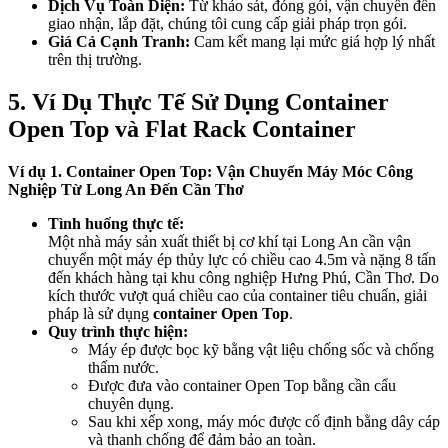
Dịch Vụ Toàn Diện:
Từ khảo sát, đóng gói, vận chuyển đến
giao nhận, lắp đặt, chúng tôi cung cấp giải pháp trọn gói.
Giá Cả Cạnh Tranh:
Cam kết mang lại mức giá hợp lý nhất
trên thị trường.
5. Ví Dụ Thực Tế Sử Dụng Container
Open Top và Flat Rack Container
Ví dụ 1. Container Open Top: Vận Chuyển Máy Móc Công
Nghiệp Từ Long An Đến Cần Thơ
Tình huống thực tế:
Một nhà máy sản xuất thiết bị cơ khí tại Long An cần vận
chuyển một máy ép thủy lực có chiều cao 4.5m và nặng 8 tấn
đến khách hàng tại khu công nghiệp Hưng Phú, Cần Thơ. Do
kích thước vượt quá chiều cao của container tiêu chuẩn, giải
pháp là sử dụng
container Open Top
.
Quy trình thực hiện:
Máy ép được bọc kỹ bằng vật liệu chống sốc và chống
thấm nước.
Được đưa vào container Open Top bằng cần cẩu
chuyên dụng.
Sau khi xếp xong, máy móc được cố định bằng dây cáp
và thanh chống để đảm bảo an toàn.