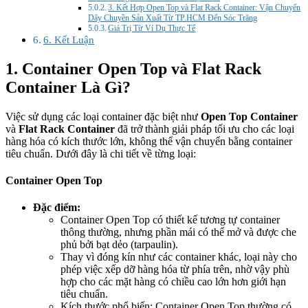
3. Kết Hợp Open Top và Flat Rack Container: Vận Chuyển
Dây Chuyền Sản Xuất Từ TP.HCM Đến Sóc Trăng
Giá Trị Từ Ví Dụ Thực Tế
6. Kết Luận
1. Container Open Top và Flat Rack
Container Là Gì?
Việc sử dụng các loại container đặc biệt như
Open Top Container
và
Flat Rack Container
đã trở thành giải pháp tối ưu cho các loại
hàng hóa có kích thước lớn, không thể vận chuyển bằng container
tiêu chuẩn. Dưới đây là chi tiết về từng loại:
Container Open Top
Đặc điểm:
Container Open Top có thiết kế tương tự container
thông thường, nhưng phần mái có thể mở và được che
phủ bởi bạt dẻo (tarpaulin).
Thay vì đóng kín như các container khác, loại này cho
phép việc xếp dỡ hàng hóa từ phía trên, nhờ vậy phù
hợp cho các mặt hàng có chiều cao lớn hơn giới hạn
tiêu chuẩn.
Kích thước phổ biến: Container Open Top thường có