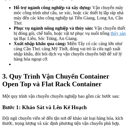
Hỗ trợ ngành công nghiệp và xây dựng:
Vận chuyển máy
móc công trình như cẩu, xe xúc, hoặc các thiết bị lắp ráp nhà
máy đến các khu công nghiệp tại Tiền Giang, Long An, Cần
Thơ.
Phục vụ ngành nông nghiệp và thủy sản:
Vận chuyển thiết
bị đóng gói, chế biến, hoặc vật tư phục vụ nuôi trồng
thủy sản
tại Bạc Liêu, Sóc Trăng, An Giang.
Xuất nhập khẩu qua cảng:
Miền Tây có các cảng lớn như
cảng Cần Thơ, cảng Mỹ Thới, đóng vai trò là cửa ngõ xuất
nhập khẩu, đòi hỏi dịch vụ vận chuyển chuyên biệt để xử lý
hàng hóa ngoại cỡ.
3. Quy Trình Vận Chuyển Container
Open Top và Flat Rack Container
Một quy trình vận chuyển chuyên nghiệp bao gồm các bước sau:
Bước 1: Khảo Sát và Lên Kế Hoạch
Đội ngũ chuyên viên sẽ đến tận nơi để khảo sát loại hàng hóa, kích
thước, trọng lượng và xác định phương tiện vận chuyển phù hợp.