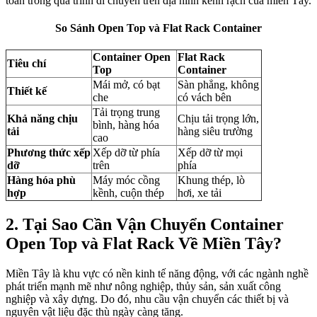
toàn trong quá trình di chuyển trên địa hình kênh rạch của miền Tây.
So Sánh Open Top và Flat Rack Container
Container Open
Flat Rack
Tiêu chí
Top
Container
Mái mở, có bạt
Sàn phẳng, không
Thiết kế
che
có vách bên
Tải trọng trung
Khả năng chịu
Chịu tải trọng lớn,
bình, hàng hóa
tải
hàng siêu trường
cao
Phương thức xếp
Xếp dỡ từ phía
Xếp dỡ từ mọi
dỡ
trên
phía
Hàng hóa phù
Máy móc cồng
Khung thép, lò
hợp
kềnh, cuộn thép
hơi, xe tải
2. Tại Sao Cần Vận Chuyển Container
Open Top và Flat Rack Về Miền Tây?
Miền Tây là khu vực có nền kinh tế năng động, với các ngành nghề
phát triển mạnh mẽ như nông nghiệp, thủy sản, sản xuất công
nghiệp và xây dựng. Do đó, nhu cầu vận chuyển các thiết bị và
nguyên vật liệu đặc thù ngày càng tăng.