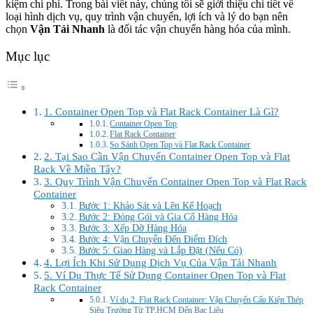
kiệm chi phí. Trong bài viết này, chúng tôi sẽ giới thiệu chi tiết về
loại hình dịch vụ, quy trình vận chuyển, lợi ích và lý do bạn nên
chọn
Vận Tải Nhanh
là đối tác vận chuyển hàng hóa của mình.
Mục lục
1. Container Open Top và Flat Rack Container Là Gì?
Container Open Top
Flat Rack Container
So Sánh Open Top và Flat Rack Container
2. Tại Sao Cần Vận Chuyển Container Open Top và Flat
Rack Về Miền Tây?
3. Quy Trình Vận Chuyển Container Open Top và Flat Rack
Container
Bước 1: Khảo Sát và Lên Kế Hoạch
Bước 2: Đóng Gói và Gia Cố Hàng Hóa
Bước 3: Xếp Dỡ Hàng Hóa
Bước 4: Vận Chuyển Đến Điểm Đích
Bước 5: Giao Hàng và Lắp Đặt (Nếu Có)
4. Lợi Ích Khi Sử Dụng Dịch Vụ Của Vận Tải Nhanh
5. Ví Dụ Thực Tế Sử Dụng Container Open Top và Flat
Rack Container
Ví dụ 2. Flat Rack Container: Vận Chuyển Cấu Kiện Thép
Siêu Trường Từ TP.HCM Đến Bạc Liêu