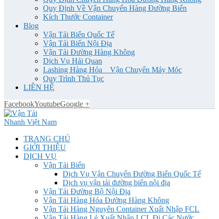
Quy Định Về Vận Chuyển Hàng Đường Biển
Kích Thước Container
Blog
Vận Tải Biển Quốc Tế
Vận Tải Biển Nội Địa
Vận Tải Đường Hàng Không
Dịch Vụ Hải Quan
Lashing Hàng Hóa _ Vận Chuyển Máy Móc
Quy Trình Thủ Tục
LIÊN HỆ
Facebook
Youtube
Google +
TRANG CHỦ
GIỚI THIỆU
DỊCH VỤ
Vận Tải Biển
Dịch Vụ Vận Chuyển Đường Biển Quốc Tế
Dịch vụ vận tải đường biển nội địa
Vận Tải Đường Bộ Nội Địa
Vận Tải Hàng Hóa Đường Hàng Không
Vận Tải Hàng Nguyên Container Xuất Nhập FCL
Vận Tải Hàng Lẻ Xuất Nhập LCL Đi Các Nước