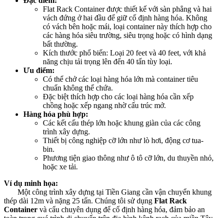
Đặc điểm:
Flat Rack Container được thiết kế với sàn phẳng và hai
vách đứng ở hai đầu để giữ cố định hàng hóa. Không
có vách bên hoặc mái, loại container này thích hợp cho
các hàng hóa siêu trường, siêu trọng hoặc có hình dạng
bất thường.
Kích thước phổ biến: Loại 20 feet và 40 feet, với khả
năng chịu tải trọng lên đến 40 tấn tùy loại.
Ưu điểm:
Có thể chở các loại hàng hóa lớn mà container tiêu
chuẩn không thể chứa.
Đặc biệt thích hợp cho các loại hàng hóa cần xếp
chồng hoặc xếp ngang nhờ cấu trúc mở.
Hàng hóa phù hợp:
Các kết cấu thép lớn hoặc khung giàn của các công
trình xây dựng.
Thiết bị công nghiệp cỡ lớn như lò hơi, động cơ tua-
bin.
Phương tiện giao thông như ô tô cỡ lớn, du thuyền nhỏ,
hoặc xe tải.
Ví dụ minh họa:
Một công trình xây dựng tại Tiền Giang cần vận chuyển khung
thép dài 12m và nặng 25 tấn. Chúng tôi sử dụng
Flat Rack
Container
và cẩu chuyên dụng để cố định hàng hóa, đảm bảo an