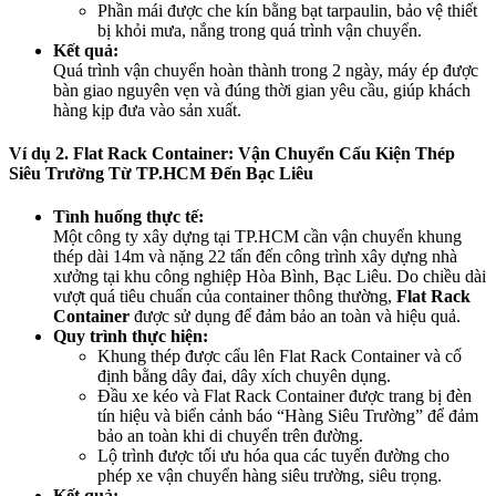
Phần mái được che kín bằng bạt tarpaulin, bảo vệ thiết
bị khỏi mưa, nắng trong quá trình vận chuyển.
Kết quả:
Quá trình vận chuyển hoàn thành trong 2 ngày, máy ép được
bàn giao nguyên vẹn và đúng thời gian yêu cầu, giúp khách
hàng kịp đưa vào sản xuất.
Ví dụ 2. Flat Rack Container: Vận Chuyển Cấu Kiện Thép
Siêu Trường Từ TP.HCM Đến Bạc Liêu
Tình huống thực tế:
Một công ty xây dựng tại TP.HCM cần vận chuyển khung
thép dài 14m và nặng 22 tấn đến công trình xây dựng nhà
xưởng tại khu công nghiệp Hòa Bình, Bạc Liêu. Do chiều dài
vượt quá tiêu chuẩn của container thông thường,
Flat Rack
Container
được sử dụng để đảm bảo an toàn và hiệu quả.
Quy trình thực hiện:
Khung thép được cẩu lên Flat Rack Container và cố
định bằng dây đai, dây xích chuyên dụng.
Đầu xe kéo và Flat Rack Container được trang bị đèn
tín hiệu và biển cảnh báo “Hàng Siêu Trường” để đảm
bảo an toàn khi di chuyển trên đường.
Lộ trình được tối ưu hóa qua các tuyến đường cho
phép xe vận chuyển hàng siêu trường, siêu trọng.
Kết quả: