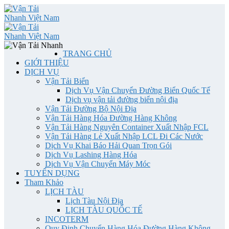
TRANG CHỦ
GIỚI THIỆU
DỊCH VỤ
Vận Tải Biển
Dịch Vụ Vận Chuyển Đường Biển Quốc Tế
Dịch vụ vận tải đường biển nội địa
Vận Tải Đường Bộ Nội Địa
Vận Tải Hàng Hóa Đường Hàng Không
Vận Tải Hàng Nguyên Container Xuất Nhập FCL
Vận Tải Hàng Lẻ Xuất Nhập LCL Đi Các Nước
Dịch Vụ Khai Báo Hải Quan Trọn Gói
Dịch Vụ Lashing Hàng Hóa
Dịch Vụ Vận Chuyển Máy Móc
TUYỂN DỤNG
Tham Khảo
LỊCH TÀU
Lịch Tàu Nội Địa
LỊCH TÀU QUỐC TẾ
INCOTERM
Quy Định Chuyển Hàng Hóa Đường Hàng Không