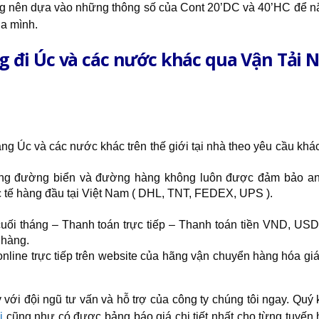
àng nên dựa vào những thông số của Cont 20’DC và 40’HC để 
ủa mình.
ng đi Úc và các nước khác qua Vận Tải
ng Úc và các nước khác trên thế giới tại nhà theo yêu cầu khá
ằng đường biển và đường hàng không luôn được đảm bảo an
 tế hàng đầu tại Việt Nam ( DHL, TNT, FEDEX, UPS ).
uối tháng – Thanh toán trực tiếp – Thanh toán tiền VND, US
 hàng.
 online trực tiếp trên website của hãng vận chuyển hàng hóa giá
với đội ngũ tư vấn và hỗ trợ của công ty chúng tôi ngay. Quý
i
cũng như có được bảng báo giá chi tiết nhất cho từng tuyến