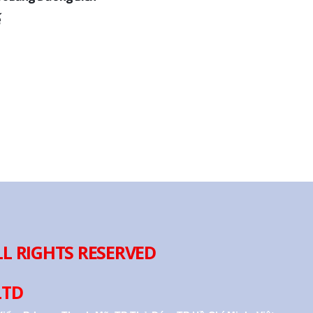
ế
LL RIGHTS RESERVED
LTD