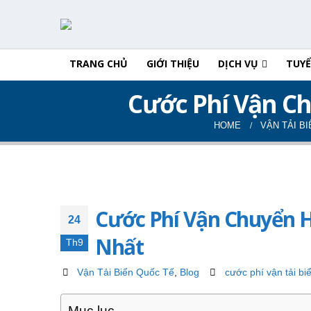
TRANG CHỦ
GIỚI THIỆU
DỊCH VỤ
TUY
Cước Phí Vận C
HOME
VẬN TẢI B
Cước Phí Vận Chuyển 
24
Nhất
Th9
Vận Tải Biển Quốc Tế
,
Blog
cước phí vận tải bi
Mục lục