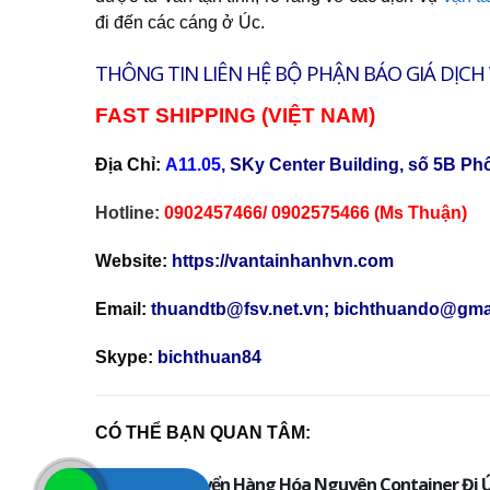
đi đến các cáng ở Úc.
THÔNG TIN LIÊN HỆ BỘ PHẬN BÁO GIÁ DỊC
FAST SHIPPING (VIỆT NAM)
Địa Chỉ:
A11.05
, SKy Center Building, số 5B Ph
Hotline:
0902457466/ 0902575466 (Ms Thuận)
Website:
https://vantainhanhvn.com
Email:
thuandtb@fsv.net.vn; bichthuando@gma
Skype:
bichthuan84
CÓ THỂ BẠN QUAN TÂM:
Vận Chuyển Hàng Hóa Nguyên Container Đi 