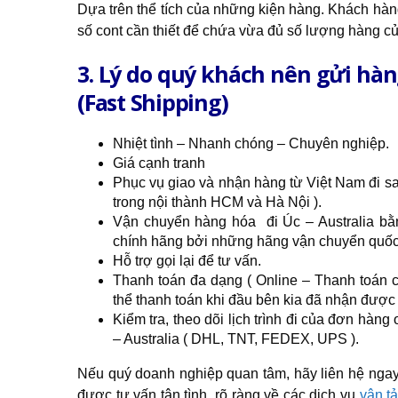
Dựa trên thể tích của những kiện hàng. Khách h
số cont cần thiết để chứa vừa đủ số lượng hàng c
3. Lý do quý khách nên gửi hà
(Fast Shipping)
Nhiệt tình – Nhanh chóng – Chuyên nghiệp.
Giá cạnh tranh
Phục vụ giao và nhận hàng từ Việt Nam đi sa
trong nội thành HCM và Hà Nội ).
Vận chuyển hàng hóa đi Úc – Australia b
chính hãng bởi những hãng vận chuyển quốc
Hỗ trợ gọi lại để tư vấn.
Thanh toán đa dạng ( Online – Thanh toán c
thể thanh toán khi đầu bên kia đã nhận được
Kiểm tra, theo dõi lịch trình đi của đơn hàng
– Australia ( DHL, TNT, FEDEX, UPS ).
Nếu quý doanh nghiệp quan tâm, hãy liên hệ ngay 
được tư vấn tận tình, rõ ràng về các dịch vụ
vận tả