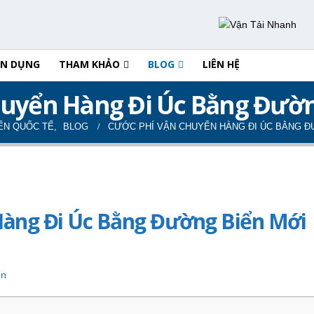
ỂN DỤNG
THAM KHẢO
BLOG
LIÊN HỆ
huyển Hàng Đi Úc Bằng Đườn
IỂN QUỐC TẾ
,
BLOG
CƯỚC PHÍ VẬN CHUYỂN HÀNG ĐI ÚC BẰNG Đ
Hàng Đi Úc Bằng Đường Biển Mới
ển