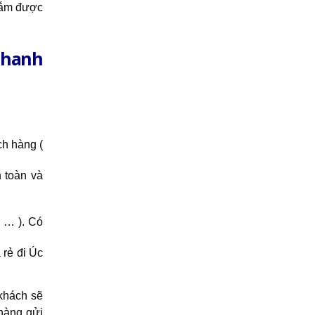
nắm được
 Nhanh
ch hàng (
 toàn và
D … ). Có
 rẻ đi Úc
 khách sẽ
 hàng gửi