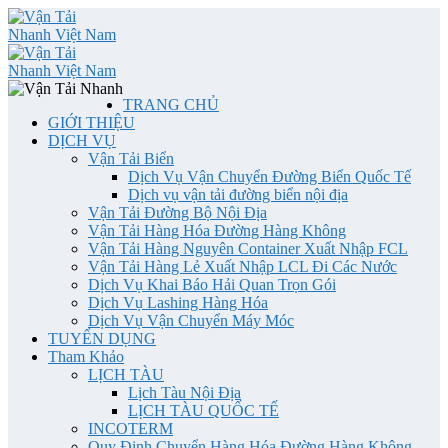
TRANG CHỦ
GIỚI THIỆU
DỊCH VỤ
Vận Tải Biển
Dịch Vụ Vận Chuyển Đường Biển Quốc Tế
Dịch vụ vận tải đường biển nội địa
Vận Tải Đường Bộ Nội Địa
Vận Tải Hàng Hóa Đường Hàng Không
Vận Tải Hàng Nguyên Container Xuất Nhập FCL
Vận Tải Hàng Lẻ Xuất Nhập LCL Đi Các Nước
Dịch Vụ Khai Báo Hải Quan Trọn Gói
Dịch Vụ Lashing Hàng Hóa
Dịch Vụ Vận Chuyển Máy Móc
TUYỂN DỤNG
Tham Khảo
LỊCH TÀU
Lịch Tàu Nội Địa
LỊCH TÀU QUỐC TẾ
INCOTERM
Quy Định Chuyển Hàng Hóa Đường Hàng Không