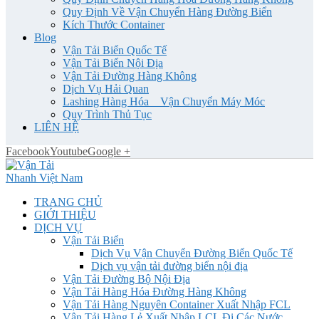
Quy Định Về Vận Chuyển Hàng Đường Biển
Kích Thước Container
Blog
Vận Tải Biển Quốc Tế
Vận Tải Biển Nội Địa
Vận Tải Đường Hàng Không
Dịch Vụ Hải Quan
Lashing Hàng Hóa _ Vận Chuyển Máy Móc
Quy Trình Thủ Tục
LIÊN HỆ
Facebook
Youtube
Google +
TRANG CHỦ
GIỚI THIỆU
DỊCH VỤ
Vận Tải Biển
Dịch Vụ Vận Chuyển Đường Biển Quốc Tế
Dịch vụ vận tải đường biển nội địa
Vận Tải Đường Bộ Nội Địa
Vận Tải Hàng Hóa Đường Hàng Không
Vận Tải Hàng Nguyên Container Xuất Nhập FCL
Vận Tải Hàng Lẻ Xuất Nhập LCL Đi Các Nước