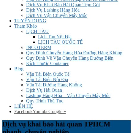
Dịch Vụ Khai Báo Hải Quan Trọn Gói
Dịch Vụ Lashing Hàng Hóa
Dịch Vụ Vận Chuyển Máy Móc
TUYỂN DỤNG
Tham Khảo
LỊCH TÀU
Lịch Tàu Nội Địa
LỊCH TÀU QUỐC TẾ
INCOTERM
Quy Định Chuyển Hàng Hóa Đường Hàng Không
Quy Định Về Vận Chuyển Hàng Đường Biển
Kích Thước Container
Blog
Vận Tải Biển Quốc Tế
Vận Tải Biển Nội Địa
Vận Tải Đường Hàng Không
Dịch Vụ Hải Quan
Lashing Hàng Hóa _ Vận Chuyển Máy Móc
Quy Trình Thủ Tục
LIÊN HỆ
Facebook
Youtube
Google +
Dịch vụ khai báo hải quan TPHCM
nhanh, chuyên nghiệp