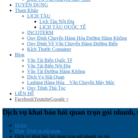
TUYỂN DỤNG
Tham Khảo
LỊCH TÀU
Lịch Tàu Nội Địa
LỊCH TÀU QUỐC TẾ
INCOTERM
Quy Định Chuyển Hàng Hóa Đường Hàng Không
Quy Định Về Vận Chuyển Hàng Đường Biển
Kích Thước Container
Blog
Vận Tải Biển Quốc Tế
Vận Tải Biển Nội Địa
Vận Tải Đường Hàng Không
Dịch Vụ Hải Quan
Lashing Hàng Hóa _ Vận Chuyển Máy Móc
Quy Trình Thủ Tục
LIÊN HỆ
Facebook
Youtube
Google +
Dịch vụ khai báo hải quan trọn gói nhanh, 
Home
Blog
,
Dịch vụ hải quan
Dịch vụ khai báo hải quan trọn gói nhanh, uy tín