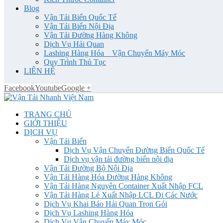
Blog
Vận Tải Biển Quốc Tế
Vận Tải Biển Nội Địa
Vận Tải Đường Hàng Không
Dịch Vụ Hải Quan
Lashing Hàng Hóa _ Vận Chuyển Máy Móc
Quy Trình Thủ Tục
LIÊN HỆ
Facebook
Youtube
Google +
TRANG CHỦ
GIỚI THIỆU
DỊCH VỤ
Vận Tải Biển
Dịch Vụ Vận Chuyển Đường Biển Quốc Tế
Dịch vụ vận tải đường biển nội địa
Vận Tải Đường Bộ Nội Địa
Vận Tải Hàng Hóa Đường Hàng Không
Vận Tải Hàng Nguyên Container Xuất Nhập FCL
Vận Tải Hàng Lẻ Xuất Nhập LCL Đi Các Nước
Dịch Vụ Khai Báo Hải Quan Trọn Gói
Dịch Vụ Lashing Hàng Hóa
Dịch Vụ Vận Chuyển Máy Móc