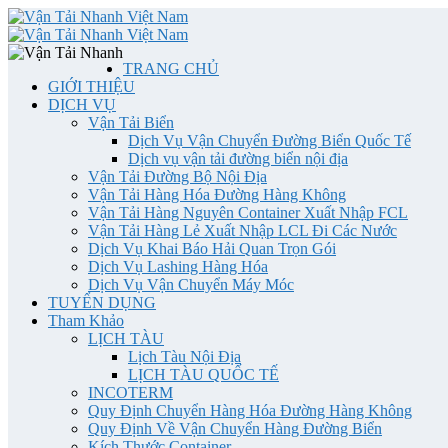
TRANG CHỦ
GIỚI THIỆU
DỊCH VỤ
Vận Tải Biển
Dịch Vụ Vận Chuyển Đường Biển Quốc Tế
Dịch vụ vận tải đường biển nội địa
Vận Tải Đường Bộ Nội Địa
Vận Tải Hàng Hóa Đường Hàng Không
Vận Tải Hàng Nguyên Container Xuất Nhập FCL
Vận Tải Hàng Lẻ Xuất Nhập LCL Đi Các Nước
Dịch Vụ Khai Báo Hải Quan Trọn Gói
Dịch Vụ Lashing Hàng Hóa
Dịch Vụ Vận Chuyển Máy Móc
TUYỂN DỤNG
Tham Khảo
LỊCH TÀU
Lịch Tàu Nội Địa
LỊCH TÀU QUỐC TẾ
INCOTERM
Quy Định Chuyển Hàng Hóa Đường Hàng Không
Quy Định Về Vận Chuyển Hàng Đường Biển
Kích Thước Container