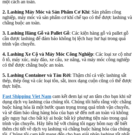
một cách an toàn.
2. Lashing Máy Móc và Sản Phẩm Cơ Khí
: Sản phẩm công
nghiệp, máy móc và sản phẩm cơ khí chế tạo có thể được lashing và
chằng buộc an toàn.
3. Lashing Hàng Gỗ và Pallet Gỗ
: Các kiện hàng gỗ và pallet gỗ
cần được lashing để đảm bảo không bị lệch hay hư hại trong quá
trình vận chuyển.
4. Lashing Xe Cộ và Máy Móc Công Nghiệp
: Các loại xe cộ như
ô tô, máy xúc, máy đào, xe cẩu, xe nâng, và máy móc công nghiệp
có thể được chằng buộc an toàn.
5. Lashing Container và Tàu Rời
: Thậm chí cả việc lashing sắt
thép, thép ống và các loại tôn, sắt, inox dạng cuộn cũng có thể được
thực hiện.
Fast Shipping Viet Nam
cam kết đem lại sự an tâm cho bạn khi sử
dụng dịch vụ lashing của chúng tôi. Chúng tôi hiểu rằng việc chằng
buộc hàng hóa là một bước quan trọng trong quá trình vận chuyển,
và sẽ đảm bảo rằng hàng hóa của bạn sẽ đến nơi an toàn và không
gây nguy hại cho bất kỳ ai hoặc bất kỳ phương tiện nào trong quá
trình vận chuyển. Hãy liên hệ với chúng tôi ngay hôm nay để biết
thêm chi tiết về dịch vụ lashing và chằng buộc hàng hóa của chúng
tôi. Chúng tôi cam kết mang đến cho bạn giải pháp lashing tốt nhất