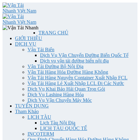
TRANG CHỦ
GIỚI THIỆU
DỊCH VỤ
Vận Tải Biển
Dịch Vụ Vận Chuyển Đường Biển Quốc Tế
Dịch vụ vận tải đường biển nội địa
Vận Tải Đường Bộ Nội Địa
Vận Tải Hàng Hóa Đường Hàng Không
Vận Tải Hàng Nguyên Container Xuất Nhập FCL
Vận Tải Hàng Lẻ Xuất Nhập LCL Đi Các Nước
Dịch Vụ Khai Báo Hải Quan Trọn Gói
Dịch Vụ Lashing Hàng Hóa
Dịch Vụ Vận Chuyển Máy Móc
TUYỂN DỤNG
Tham Khảo
LỊCH TÀU
Lịch Tàu Nội Địa
LỊCH TÀU QUỐC TẾ
INCOTERM
Quy Định Chuyển Hàng Hóa Đường Hàng Không