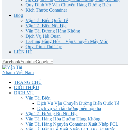
Quy Định Về Vận Chuyển Hàng Đường Biển
Kích Thước Container
Blog
Vận Tải Biển Quốc Tế
Vận Tải Biển Nội Địa
Vận Tải Đường Hàng Không
Dịch Vụ Hải Quan
Lashing Hàng Hóa _ Vận Chuyển Máy Móc
Quy Trình Thủ Tục
LIÊN HỆ
Facebook
Youtube
Google +
TRANG CHỦ
GIỚI THIỆU
DỊCH VỤ
Vận Tải Biển
Dịch Vụ Vận Chuyển Đường Biển Quốc Tế
Dịch vụ vận tải đường biển nội địa
Vận Tải Đường Bộ Nội Địa
Vận Tải Hàng Hóa Đường Hàng Không
Vận Tải Hàng Nguyên Container Xuất Nhập FCL
Vận Tải Hàng Lẻ Xuất Nhập LCL Đi Các Nước