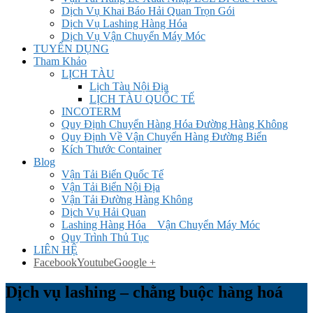
Dịch Vụ Khai Báo Hải Quan Trọn Gói
Dịch Vụ Lashing Hàng Hóa
Dịch Vụ Vận Chuyển Máy Móc
TUYỂN DỤNG
Tham Khảo
LỊCH TÀU
Lịch Tàu Nội Địa
LỊCH TÀU QUỐC TẾ
INCOTERM
Quy Định Chuyển Hàng Hóa Đường Hàng Không
Quy Định Về Vận Chuyển Hàng Đường Biển
Kích Thước Container
Blog
Vận Tải Biển Quốc Tế
Vận Tải Biển Nội Địa
Vận Tải Đường Hàng Không
Dịch Vụ Hải Quan
Lashing Hàng Hóa _ Vận Chuyển Máy Móc
Quy Trình Thủ Tục
LIÊN HỆ
Facebook
Youtube
Google +
Dịch vụ lashing – chằng buộc hàng hoá