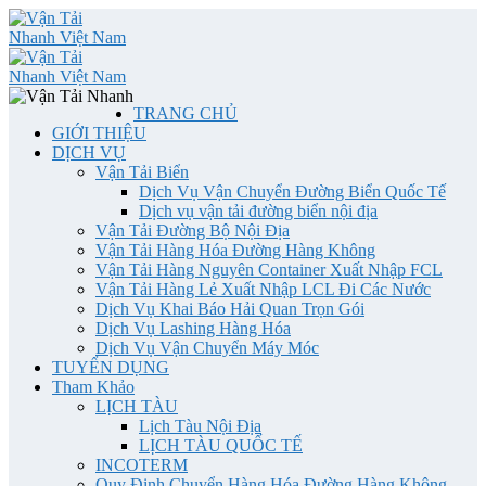
TRANG CHỦ
GIỚI THIỆU
DỊCH VỤ
Vận Tải Biển
Dịch Vụ Vận Chuyển Đường Biển Quốc Tế
Dịch vụ vận tải đường biển nội địa
Vận Tải Đường Bộ Nội Địa
Vận Tải Hàng Hóa Đường Hàng Không
Vận Tải Hàng Nguyên Container Xuất Nhập FCL
Vận Tải Hàng Lẻ Xuất Nhập LCL Đi Các Nước
Dịch Vụ Khai Báo Hải Quan Trọn Gói
Dịch Vụ Lashing Hàng Hóa
Dịch Vụ Vận Chuyển Máy Móc
TUYỂN DỤNG
Tham Khảo
LỊCH TÀU
Lịch Tàu Nội Địa
LỊCH TÀU QUỐC TẾ
INCOTERM
Quy Định Chuyển Hàng Hóa Đường Hàng Không