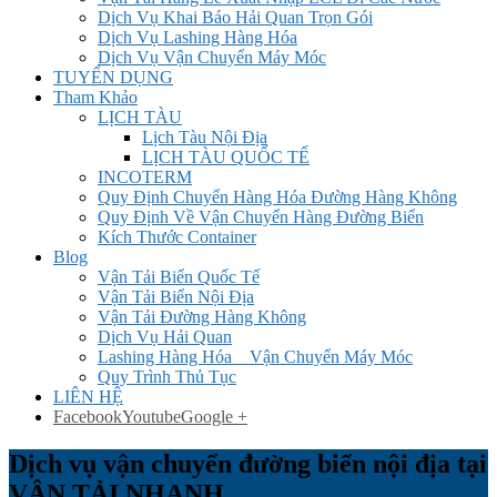
Dịch Vụ Khai Báo Hải Quan Trọn Gói
Dịch Vụ Lashing Hàng Hóa
Dịch Vụ Vận Chuyển Máy Móc
TUYỂN DỤNG
Tham Khảo
LỊCH TÀU
Lịch Tàu Nội Địa
LỊCH TÀU QUỐC TẾ
INCOTERM
Quy Định Chuyển Hàng Hóa Đường Hàng Không
Quy Định Về Vận Chuyển Hàng Đường Biển
Kích Thước Container
Blog
Vận Tải Biển Quốc Tế
Vận Tải Biển Nội Địa
Vận Tải Đường Hàng Không
Dịch Vụ Hải Quan
Lashing Hàng Hóa _ Vận Chuyển Máy Móc
Quy Trình Thủ Tục
LIÊN HỆ
Facebook
Youtube
Google +
Dịch vụ vận chuyển đường biển nội địa tại
VẬN TẢI NHANH