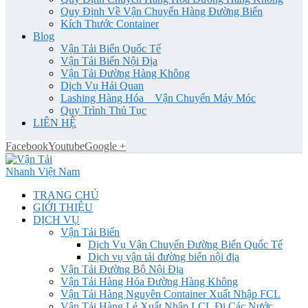
Quy Định Về Vận Chuyển Hàng Đường Biển
Kích Thước Container
Blog
Vận Tải Biển Quốc Tế
Vận Tải Biển Nội Địa
Vận Tải Đường Hàng Không
Dịch Vụ Hải Quan
Lashing Hàng Hóa _ Vận Chuyển Máy Móc
Quy Trình Thủ Tục
LIÊN HỆ
Facebook
Youtube
Google +
TRANG CHỦ
GIỚI THIỆU
DỊCH VỤ
Vận Tải Biển
Dịch Vụ Vận Chuyển Đường Biển Quốc Tế
Dịch vụ vận tải đường biển nội địa
Vận Tải Đường Bộ Nội Địa
Vận Tải Hàng Hóa Đường Hàng Không
Vận Tải Hàng Nguyên Container Xuất Nhập FCL
Vận Tải Hàng Lẻ Xuất Nhập LCL Đi Các Nước