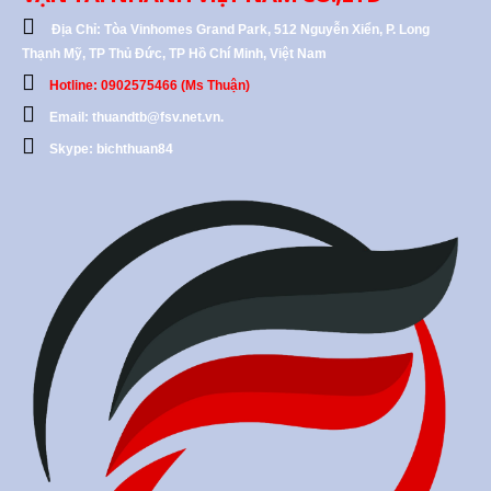
Địa Chỉ:
Tòa Vinhomes Grand Park, 512 Nguyễn Xiển, P. Long
Thạnh Mỹ, TP Thủ Đức, TP Hồ Chí Minh, Việt Nam
Hotline: 0902575466 (Ms Thuận)
Email: thuandtb@fsv.net.vn.
Skype: bichthuan84