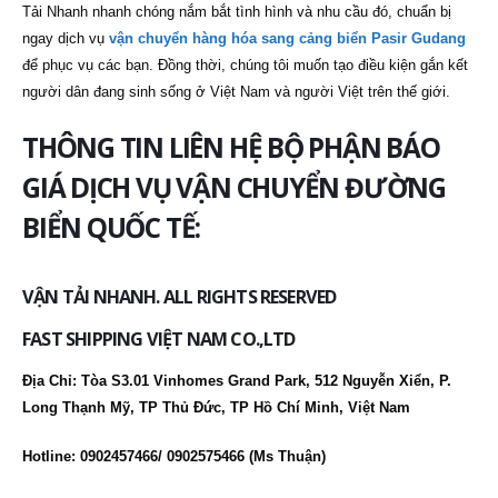
Tải Nhanh nhanh chóng nắm bắt tình hình và nhu cầu đó, chuẩn bị
ngay dịch vụ
vận chuyển hàng hóa sang cảng biển Pasir Gudang
để phục vụ các bạn. Đồng thời, chúng tôi muốn tạo điều kiện gắn kết
người dân đang sinh sống ở Việt Nam và người Việt trên thế giới.
THÔNG TIN LIÊN HỆ BỘ PHẬN BÁO
GIÁ DỊCH VỤ VẬN CHUYỂN ĐƯỜNG
BIỂN QUỐC TẾ:
VẬN TẢI NHANH. ALL RIGHTS RESERVED
FAST SHIPPING VIỆT NAM CO.,LTD
Địa Chỉ: Tòa S3.01 Vinhomes Grand Park, 512 Nguyễn Xiển, P.
Long Thạnh Mỹ, TP Thủ Đức, TP Hồ Chí Minh, Việt Nam
Hotline: 0902457466/ 0902575466 (Ms Thuận)