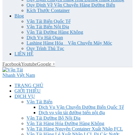
Quy Định Về Vận Chuyển Hàng Đường Biển
Kích Thước Container
Blog
Vận Tải Biển Quốc Tế
Vận Tải Biển Nội Địa
Vận Tải Đường Hàng Không
Dịch Vụ Hải Quan
Lashing Hàng Hóa _ Vận Chuyển Máy Móc
Quy Trình Thủ Tục
LIÊN HỆ
Facebook
Youtube
Google +
TRANG CHỦ
GIỚI THIỆU
DỊCH VỤ
Vận Tải Biển
Dịch Vụ Vận Chuyển Đường Biển Quốc Tế
Dịch vụ vận tải đường biển nội địa
Vận Tải Đường Bộ Nội Địa
Vận Tải Hàng Hóa Đường Hàng Không
Vận Tải Hàng Nguyên Container Xuất Nhập FCL
Vận Tải Hàng Lẻ Xuất Nhập LCL Đi Các Nước