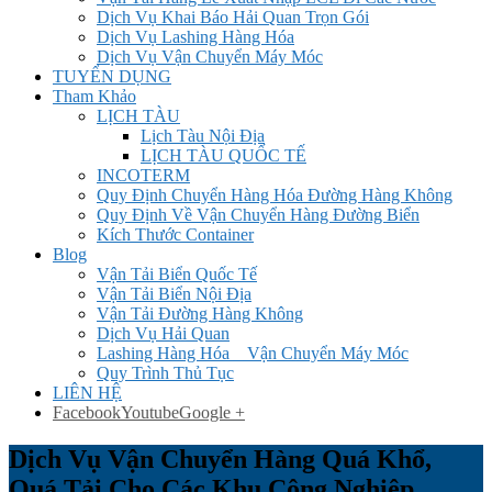
Dịch Vụ Khai Báo Hải Quan Trọn Gói
Dịch Vụ Lashing Hàng Hóa
Dịch Vụ Vận Chuyển Máy Móc
TUYỂN DỤNG
Tham Khảo
LỊCH TÀU
Lịch Tàu Nội Địa
LỊCH TÀU QUỐC TẾ
INCOTERM
Quy Định Chuyển Hàng Hóa Đường Hàng Không
Quy Định Về Vận Chuyển Hàng Đường Biển
Kích Thước Container
Blog
Vận Tải Biển Quốc Tế
Vận Tải Biển Nội Địa
Vận Tải Đường Hàng Không
Dịch Vụ Hải Quan
Lashing Hàng Hóa _ Vận Chuyển Máy Móc
Quy Trình Thủ Tục
LIÊN HỆ
Facebook
Youtube
Google +
Dịch Vụ Vận Chuyển Hàng Quá Khổ,
Quá Tải Cho Các Khu Công Nghiệp