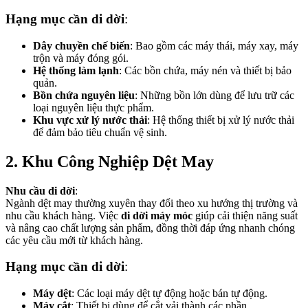
Hạng mục cần di dời
:
Dây chuyền chế biến
: Bao gồm các máy thái, máy xay, máy
trộn và máy đóng gói.
Hệ thống làm lạnh
: Các bồn chứa, máy nén và thiết bị bảo
quản.
Bồn chứa nguyên liệu
: Những bồn lớn dùng để lưu trữ các
loại nguyên liệu thực phẩm.
Khu vực xử lý nước thải
: Hệ thống thiết bị xử lý nước thải
để đảm bảo tiêu chuẩn vệ sinh.
2. Khu Công Nghiệp Dệt May
Nhu cầu di dời
:
Ngành dệt may thường xuyên thay đổi theo xu hướng thị trường và
nhu cầu khách hàng. Việc
di dời máy móc
giúp cải thiện năng suất
và nâng cao chất lượng sản phẩm, đồng thời đáp ứng nhanh chóng
các yêu cầu mới từ khách hàng.
Hạng mục cần di dời
:
Máy dệt
: Các loại máy dệt tự động hoặc bán tự động.
Máy cắt
: Thiết bị dùng để cắt vải thành các phần.