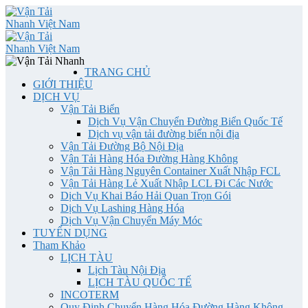
TRANG CHỦ
GIỚI THIỆU
DỊCH VỤ
Vận Tải Biển
Dịch Vụ Vận Chuyển Đường Biển Quốc Tế
Dịch vụ vận tải đường biển nội địa
Vận Tải Đường Bộ Nội Địa
Vận Tải Hàng Hóa Đường Hàng Không
Vận Tải Hàng Nguyên Container Xuất Nhập FCL
Vận Tải Hàng Lẻ Xuất Nhập LCL Đi Các Nước
Dịch Vụ Khai Báo Hải Quan Trọn Gói
Dịch Vụ Lashing Hàng Hóa
Dịch Vụ Vận Chuyển Máy Móc
TUYỂN DỤNG
Tham Khảo
LỊCH TÀU
Lịch Tàu Nội Địa
LỊCH TÀU QUỐC TẾ
INCOTERM
Quy Định Chuyển Hàng Hóa Đường Hàng Không