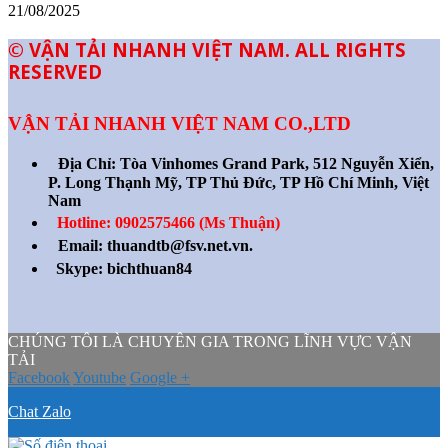
21/08/2025
© VẬN TẢI NHANH VIỆT NAM. ALL RIGHTS
RESERVED
VẬN TẢI NHANH VIỆT NAM CO.,LTD
Địa Chỉ:
Tòa Vinhomes Grand Park, 512 Nguyễn Xiển,
P. Long Thạnh Mỹ, TP Thủ Đức, TP Hồ Chí Minh, Việt
Nam
Hotline: 0902575466 (Ms Thuận)
Email: thuandtb@fsv.net.vn.
Skype: bichthuan84
CHÚNG TÔI LÀ CHUYÊN GIA TRONG LĨNH VỰC VẬN
TẢI
Facebook
Youtube
Google +
Chat Zalo