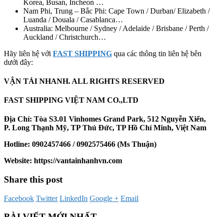
Korea, Busan, Incheon …
Nam Phi, Trung – Bắc Phi: Cape Town / Durban/ Elizabeth /
Luanda / Douala / Casablanca…
Australia: Melbourne / Sydney / Adelaide / Brisbane / Perth /
Auckland / Christchurch…
Hãy liên hệ với
FAST SHIPPING
qua các thông tin liên hệ bên
dưới đây:
VẬN TẢI NHANH. ALL RIGHTS RESERVED
FAST SHIPPING VIỆT NAM CO.,LTD
Địa Chỉ: Tòa S3.01 Vinhomes Grand Park, 512 Nguyễn Xiển,
P. Long Thạnh Mỹ, TP Thủ Đức, TP Hồ Chí Minh, Việt Nam
Hotline: 0902457466 / 0902575466 (Ms Thuận)
Website: https://vantainhanhvn.com
Share this post
Facebook
Twitter
LinkedIn
Google +
Email
BÀI VIẾT MỚI NHẤT