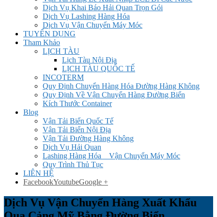
Dịch Vụ Khai Báo Hải Quan Trọn Gói
Dịch Vụ Lashing Hàng Hóa
Dịch Vụ Vận Chuyển Máy Móc
TUYỂN DỤNG
Tham Khảo
LỊCH TÀU
Lịch Tàu Nội Địa
LỊCH TÀU QUỐC TẾ
INCOTERM
Quy Định Chuyển Hàng Hóa Đường Hàng Không
Quy Định Về Vận Chuyển Hàng Đường Biển
Kích Thước Container
Blog
Vận Tải Biển Quốc Tế
Vận Tải Biển Nội Địa
Vận Tải Đường Hàng Không
Dịch Vụ Hải Quan
Lashing Hàng Hóa _ Vận Chuyển Máy Móc
Quy Trình Thủ Tục
LIÊN HỆ
Facebook
Youtube
Google +
Dịch Vụ Vận Chuyển Hàng Xuất Khẩu
Qua Cảng Mỹ Bằng Đường Biển