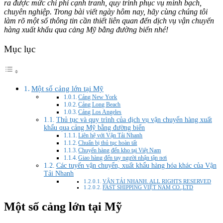
ra được mức chi phí cạnh tranh, quy trình phục vụ minh bạch,
chuyên nghiệp. Trong bài viết ngày hôm nay, hãy cùng chúng tôi
làm rõ một số thông tin cần thiết liên quan đến dịch vụ vận chuyển
hàng xuất khẩu qua cảng Mỹ bằng đường biển nhé!
Mục lục
Một số cảng lớn tại Mỹ
Cảng New York
Cảng Long Beach
Cảng Los Angeles
Thủ tục và quy trình của dịch vụ vận chuyển hàng xuất
khẩu qua cảng Mỹ bằng đường biển
Liên hệ với Vận Tải Nhanh
Chuẩn bị thủ tục hoàn tất
Chuyển hàng đến kho tại Việt Nam
Giao hàng đến tay người nhận tận nơi
Các tuyến vận chuyển, xuất khẩu hàng hóa khác của Vận
Tải Nhanh
VẬN TẢI NHANH. ALL RIGHTS RESERVED
FAST SHIPPING VIỆT NAM CO.,LTD
Một số cảng lớn tại Mỹ