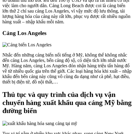
số doanh thu mơ ước lên đến 100 ty USD và tạo ra rất nhiều cơ hội
việc làm cho người dân. Cảng Long Beach được coi là cảng biển
lớn thứ 2 chỉ sau cảng Los Angeles, vì vậy mức độ lưu thông, tải
lượng hàng hóa của cảng này rất lớn, phục vụ được rất nhiều nguồn
hàng xuất – nhập khẩu mỗi năm.
Cảng Los Angeles
Nhắc đến những cảng biển nổi tiếng ở Mỹ, không thể không nhắc
đến cảng Los Angeles, bến cảng độ sộ, có diện tích lớn nhất nước
Mỹ. Hàng năm, càng Los Angeles đón nhận hàng triệu tấn hàng đổ
về từ nhiều quốc gia trên thế giới. Các loại hàng hóa khi xuất – nhập
khẩu đến bến cảng này cũng vô cùng đa dạng như cà phê, hạt điều,
thiết bị điện tử, đồ nội thất,…
Thủ tục và quy trình của dịch vụ vận
chuyển hàng xuất khẩu qua cảng Mỹ bằng
đường biển
Tuy vị trí nằm ở nhiều khu vực khác nhau, song cảng New York,