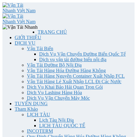
TRANG CHỦ
GIỚI THIỆU
DỊCH VỤ
Vận Tải Biển
Dịch Vụ Vận Chuyển Đường Biển Quốc Tế
Dịch vụ vận tải đường biển nội địa
Vận Tải Đường Bộ Nội Địa
Vận Tải Hàng Hóa Đường Hàng Không
Vận Tải Hàng Nguyên Container Xuất Nhập FCL
Vận Tải Hàng Lẻ Xuất Nhập LCL Đi Các Nước
Dịch Vụ Khai Báo Hải Quan Trọn Gói
Dịch Vụ Lashing Hàng Hóa
Dịch Vụ Vận Chuyển Máy Móc
TUYỂN DỤNG
Tham Khảo
LỊCH TÀU
Lịch Tàu Nội Địa
LỊCH TÀU QUỐC TẾ
INCOTERM
Quy Định Chuyển Hàng Hóa Đường Hàng Không