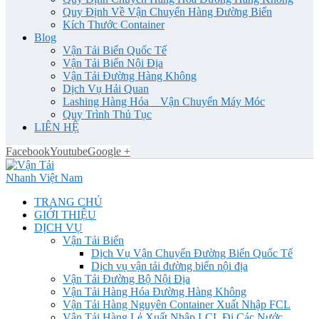
Quy Định Về Vận Chuyển Hàng Đường Biển
Kích Thước Container
Blog
Vận Tải Biển Quốc Tế
Vận Tải Biển Nội Địa
Vận Tải Đường Hàng Không
Dịch Vụ Hải Quan
Lashing Hàng Hóa _ Vận Chuyển Máy Móc
Quy Trình Thủ Tục
LIÊN HỆ
Facebook
Youtube
Google +
TRANG CHỦ
GIỚI THIỆU
DỊCH VỤ
Vận Tải Biển
Dịch Vụ Vận Chuyển Đường Biển Quốc Tế
Dịch vụ vận tải đường biển nội địa
Vận Tải Đường Bộ Nội Địa
Vận Tải Hàng Hóa Đường Hàng Không
Vận Tải Hàng Nguyên Container Xuất Nhập FCL
Vận Tải Hàng Lẻ Xuất Nhập LCL Đi Các Nước