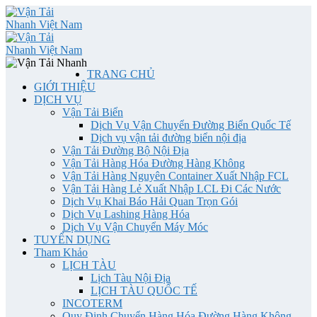
TRANG CHỦ
GIỚI THIỆU
DỊCH VỤ
Vận Tải Biển
Dịch Vụ Vận Chuyển Đường Biển Quốc Tế
Dịch vụ vận tải đường biển nội địa
Vận Tải Đường Bộ Nội Địa
Vận Tải Hàng Hóa Đường Hàng Không
Vận Tải Hàng Nguyên Container Xuất Nhập FCL
Vận Tải Hàng Lẻ Xuất Nhập LCL Đi Các Nước
Dịch Vụ Khai Báo Hải Quan Trọn Gói
Dịch Vụ Lashing Hàng Hóa
Dịch Vụ Vận Chuyển Máy Móc
TUYỂN DỤNG
Tham Khảo
LỊCH TÀU
Lịch Tàu Nội Địa
LỊCH TÀU QUỐC TẾ
INCOTERM
Quy Định Chuyển Hàng Hóa Đường Hàng Không