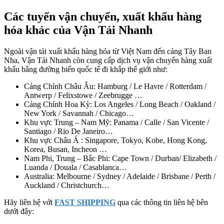
Các tuyến vận chuyển, xuất khẩu hàng
hóa khác của Vận Tải Nhanh
Ngoài vận tải xuất khẩu hàng hóa từ Việt Nam đến cảng Tây Ban
Nha, Vận Tải Nhanh còn cung cấp dịch vụ vận chuyển hàng xuất
khẩu bằng đường biển quốc tế đi khắp thế giới như:
Cảng Chính Châu Âu: Hamburg / Le Havre / Rotterdam /
Antwerp / Felixstowe / Zeebrugge …
Cảng Chính Hoa Kỳ: Los Angeles / Long Beach / Oakland /
New York / Savannah / Chicago…
Khu vực Trung – Nam Mỹ: Panama / Calle / San Vicente /
Santiago / Rio De Janeiro…
Khu vực Châu Á : Singapore, Tokyo, Kobe, Hong Kong,
Korea, Busan, Incheon …
Nam Phi, Trung – Bắc Phi: Cape Town / Durban/ Elizabeth /
Luanda / Douala / Casablanca…
Australia: Melbourne / Sydney / Adelaide / Brisbane / Perth /
Auckland / Christchurch…
Hãy liên hệ với
FAST SHIPPING
qua các thông tin liên hệ bên
dưới đây: