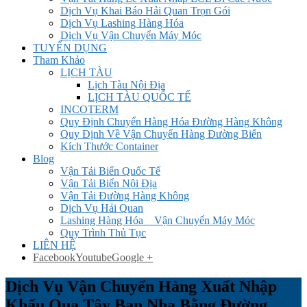
Dịch Vụ Khai Báo Hải Quan Trọn Gói
Dịch Vụ Lashing Hàng Hóa
Dịch Vụ Vận Chuyển Máy Móc
TUYỂN DỤNG
Tham Khảo
LỊCH TÀU
Lịch Tàu Nội Địa
LỊCH TÀU QUỐC TẾ
INCOTERM
Quy Định Chuyển Hàng Hóa Đường Hàng Không
Quy Định Về Vận Chuyển Hàng Đường Biển
Kích Thước Container
Blog
Vận Tải Biển Quốc Tế
Vận Tải Biển Nội Địa
Vận Tải Đường Hàng Không
Dịch Vụ Hải Quan
Lashing Hàng Hóa _ Vận Chuyển Máy Móc
Quy Trình Thủ Tục
LIÊN HỆ
Facebook
Youtube
Google +
Dịch Vụ Vận Chuyển Hàng Xuất Nhập
Khẩu Qua Tây Ban Nha Bằng Đường