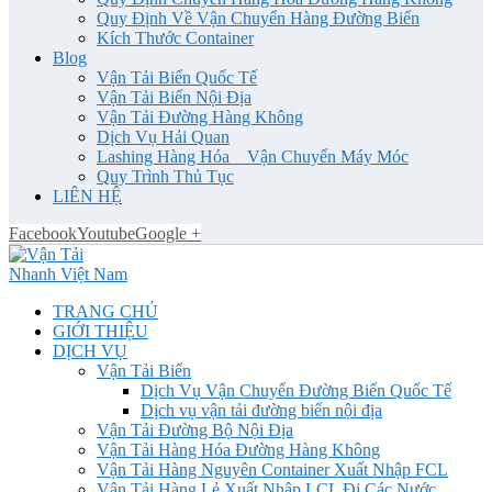
Quy Định Về Vận Chuyển Hàng Đường Biển
Kích Thước Container
Blog
Vận Tải Biển Quốc Tế
Vận Tải Biển Nội Địa
Vận Tải Đường Hàng Không
Dịch Vụ Hải Quan
Lashing Hàng Hóa _ Vận Chuyển Máy Móc
Quy Trình Thủ Tục
LIÊN HỆ
Facebook
Youtube
Google +
TRANG CHỦ
GIỚI THIỆU
DỊCH VỤ
Vận Tải Biển
Dịch Vụ Vận Chuyển Đường Biển Quốc Tế
Dịch vụ vận tải đường biển nội địa
Vận Tải Đường Bộ Nội Địa
Vận Tải Hàng Hóa Đường Hàng Không
Vận Tải Hàng Nguyên Container Xuất Nhập FCL
Vận Tải Hàng Lẻ Xuất Nhập LCL Đi Các Nước