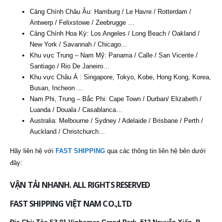
Cảng Chính Châu Âu: Hamburg / Le Havre / Rotterdam /
Antwerp / Felixstowe / Zeebrugge …
Cảng Chính Hoa Kỳ: Los Angeles / Long Beach / Oakland /
New York / Savannah / Chicago…
Khu vực Trung – Nam Mỹ: Panama / Calle / San Vicente /
Santiago / Rio De Janeiro…
Khu vực Châu Á : Singapore, Tokyo, Kobe, Hong Kong, Korea,
Busan, Incheon …
Nam Phi, Trung – Bắc Phi: Cape Town / Durban/ Elizabeth /
Luanda / Douala / Casablanca…
Australia: Melbourne / Sydney / Adelaide / Brisbane / Perth /
Auckland / Christchurch…
Hãy liên hệ với
FAST SHIPPING
qua các thông tin liên hệ bên dưới
đây:
VẬN TẢI NHANH. ALL RIGHTS RESERVED
FAST SHIPPING VIỆT NAM CO.,LTD