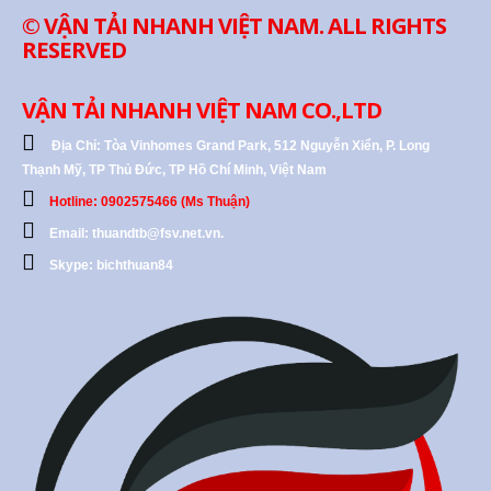
© VẬN TẢI NHANH VIỆT NAM. ALL RIGHTS
RESERVED
VẬN TẢI NHANH VIỆT NAM CO.,LTD
Địa Chỉ:
Tòa Vinhomes Grand Park, 512 Nguyễn Xiển, P. Long
Thạnh Mỹ, TP Thủ Đức, TP Hồ Chí Minh, Việt Nam
Hotline: 0902575466 (Ms Thuận)
Email: thuandtb@fsv.net.vn.
Skype: bichthuan84