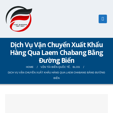
Dịch Vụ Vận Chuyển Xuất Khẩu
Hàng Qua Laem Chabang Bằng
Đường Biển
HOME
VẬN TẢI BIỂN QUỐC TẾ
,
BLOG
DỊCH VỤ VẬN CHUYỂN XUẤT KHẨU HÀNG QUA LAEM CHABANG BẰNG ĐƯỜNG
BIỂN