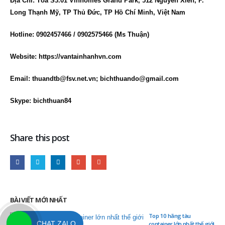
Địa Chỉ: Tòa S3.01 Vinhomes Grand Park, 512 Nguyễn Xiển, P.
Long Thạnh Mỹ, TP Thủ Đức, TP Hồ Chí Minh, Việt Nam
Hotline: 0902457466 / 0902575466 (Ms Thuận)
Website: https://vantainhanhvn.com
Email: thuandtb@fsv.net.vn; bichthuando@gmail.com
Skype: bichthuan84
Share this post
BÀI VIẾT MỚI NHẤT
Top 10 hãng tàu
CHAT ZALO
container lớn nhất thế giới