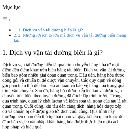
Mục lục
1. Dịch vụ vận tải đường biển là gì?
2. Những lợi ích to lớn mà dịch vụ vận tải đường biển mang
lại.
1. Dịch vụ vận tải đường biển là gì?
Dịch vụ vận tải đường biển là quá trình chuyển hàng hóa từ một
điểm đến điểm khác trên biển bằng tàu biển. Dịch vụ vận tải đường
biển bao gồm nhiều giai đoạn quan trọng. Đầu tiên, hàng hóa được
đóng gói và chuẩn bị để được vận chuyển. Các quy định về đóng
gói phải tuân thủ để đảm bảo an toàn và bảo vệ hàng hóa trong quá
trình vận chuyển. Sau đó, hàng hóa được xếp lên tàu và được vận
chuyển trên biển theo tuyến đường đã được lập trình trước. Trong
quá trình này, quản lý chất lượng và kiểm soát tải trọng của tàu là rất
quan trọng. Cuối cùng, khi tàu đến cảng đích, hàng hóa được xếp
dỡ và chuẩn bị để được giao tới đích cuối cùng. Quá trình này
thường liên quan đến thủ tục hải quan và giấy tờ liên quan khác để
đảm bảo việc xuất nhập khẩu hàng hóa được thực hiện một cách
hợp pháp và hiệu quả.