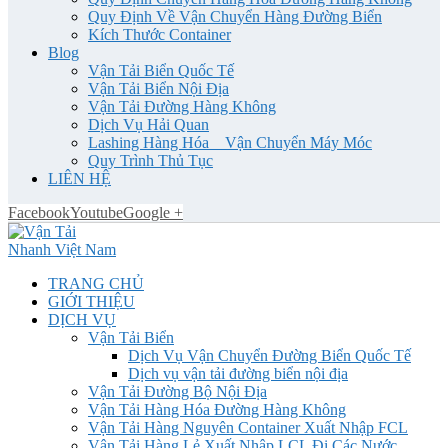
Quy Định Về Vận Chuyển Hàng Đường Biển
Kích Thước Container
Blog
Vận Tải Biển Quốc Tế
Vận Tải Biển Nội Địa
Vận Tải Đường Hàng Không
Dịch Vụ Hải Quan
Lashing Hàng Hóa _ Vận Chuyển Máy Móc
Quy Trình Thủ Tục
LIÊN HỆ
Facebook
Youtube
Google +
TRANG CHỦ
GIỚI THIỆU
DỊCH VỤ
Vận Tải Biển
Dịch Vụ Vận Chuyển Đường Biển Quốc Tế
Dịch vụ vận tải đường biển nội địa
Vận Tải Đường Bộ Nội Địa
Vận Tải Hàng Hóa Đường Hàng Không
Vận Tải Hàng Nguyên Container Xuất Nhập FCL
Vận Tải Hàng Lẻ Xuất Nhập LCL Đi Các Nước