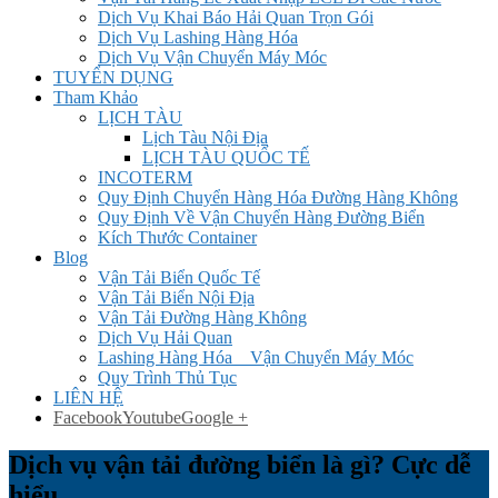
Dịch Vụ Khai Báo Hải Quan Trọn Gói
Dịch Vụ Lashing Hàng Hóa
Dịch Vụ Vận Chuyển Máy Móc
TUYỂN DỤNG
Tham Khảo
LỊCH TÀU
Lịch Tàu Nội Địa
LỊCH TÀU QUỐC TẾ
INCOTERM
Quy Định Chuyển Hàng Hóa Đường Hàng Không
Quy Định Về Vận Chuyển Hàng Đường Biển
Kích Thước Container
Blog
Vận Tải Biển Quốc Tế
Vận Tải Biển Nội Địa
Vận Tải Đường Hàng Không
Dịch Vụ Hải Quan
Lashing Hàng Hóa _ Vận Chuyển Máy Móc
Quy Trình Thủ Tục
LIÊN HỆ
Facebook
Youtube
Google +
Dịch vụ vận tải đường biển là gì? Cực dễ
hiểu