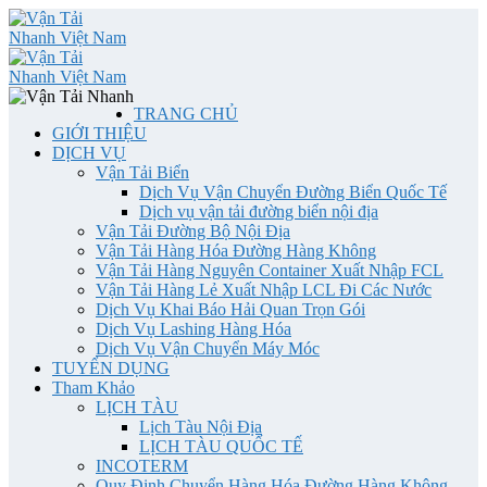
TRANG CHỦ
GIỚI THIỆU
DỊCH VỤ
Vận Tải Biển
Dịch Vụ Vận Chuyển Đường Biển Quốc Tế
Dịch vụ vận tải đường biển nội địa
Vận Tải Đường Bộ Nội Địa
Vận Tải Hàng Hóa Đường Hàng Không
Vận Tải Hàng Nguyên Container Xuất Nhập FCL
Vận Tải Hàng Lẻ Xuất Nhập LCL Đi Các Nước
Dịch Vụ Khai Báo Hải Quan Trọn Gói
Dịch Vụ Lashing Hàng Hóa
Dịch Vụ Vận Chuyển Máy Móc
TUYỂN DỤNG
Tham Khảo
LỊCH TÀU
Lịch Tàu Nội Địa
LỊCH TÀU QUỐC TẾ
INCOTERM
Quy Định Chuyển Hàng Hóa Đường Hàng Không