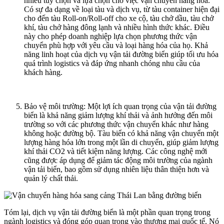
nhiều tùy chọn và lựa chọn cho việc vận chuyển hàng hóa.
Có sự đa dạng về loại tàu và dịch vụ, từ tàu container hiện đại
cho đến tàu Roll-on/Roll-off cho xe cộ, tàu chở dầu, tàu chở
khí, tàu chở hàng đông lạnh và nhiều hình thức khác. Điều
này cho phép doanh nghiệp lựa chọn phương thức vận
chuyển phù hợp với yêu cầu và loại hàng hóa của họ. Khả
năng linh hoạt của dịch vụ vận tải đường biển giúp tối ưu hóa
quá trình logistics và đáp ứng nhanh chóng nhu cầu của
khách hàng.
Bảo vệ môi trường: Một lợi ích quan trọng của vận tải đường
biển là khả năng giảm lượng khí thải và ảnh hưởng đến môi
trường so với các phương thức vận chuyển khác như hàng
không hoặc đường bộ. Tàu biển có khả năng vận chuyển một
lượng hàng hóa lớn trong một lần di chuyển, giúp giảm lượng
khí thải CO2 và tiết kiệm năng lượng. Các công nghệ mới
cũng được áp dụng để giảm tác động môi trường của ngành
vận tải biển, bao gồm sử dụng nhiên liệu thân thiện hơn và
quản lý chất thải.
Tóm lại, dịch vụ vận tải đường biển là một phần quan trọng trong
ngành logistics và đóng góp quan trọng vào thương mại quốc tế. Nó