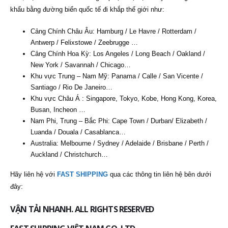
khẩu bằng đường biển quốc tế đi khắp thế giới như:
Cảng Chính Châu Âu: Hamburg / Le Havre / Rotterdam /
Antwerp / Felixstowe / Zeebrugge …
Cảng Chính Hoa Kỳ: Los Angeles / Long Beach / Oakland /
New York / Savannah / Chicago…
Khu vực Trung – Nam Mỹ: Panama / Calle / San Vicente /
Santiago / Rio De Janeiro…
Khu vực Châu Á : Singapore, Tokyo, Kobe, Hong Kong, Korea,
Busan, Incheon …
Nam Phi, Trung – Bắc Phi: Cape Town / Durban/ Elizabeth /
Luanda / Douala / Casablanca…
Australia: Melbourne / Sydney / Adelaide / Brisbane / Perth /
Auckland / Christchurch…
Hãy liên hệ với
FAST SHIPPING
qua các thông tin liên hệ bên dưới
đây:
VẬN TẢI NHANH. ALL RIGHTS RESERVED