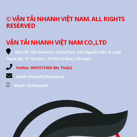
© VẬN TẢI NHANH VIỆT NAM. ALL RIGHTS
RESERVED
VẬN TẢI NHANH VIỆT NAM CO.,LTD
Địa Chỉ:
Tòa Vinhomes Grand Park, 512 Nguyễn Xiển, P. Long
Thạnh Mỹ, TP Thủ Đức, TP Hồ Chí Minh, Việt Nam
Hotline: 0902575466 (Ms Thuận)
Email: thuandtb@fsv.net.vn.
Skype: bichthuan84