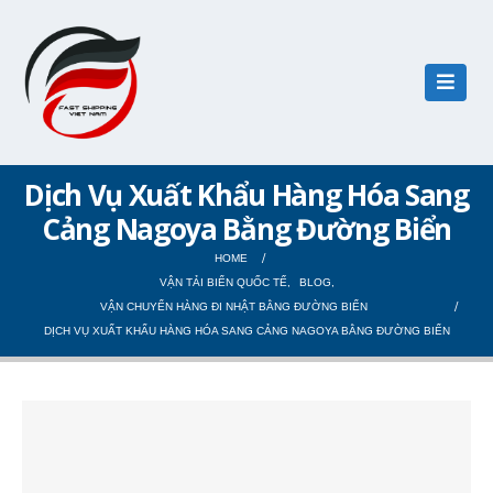
Dịch Vụ Xuất Khẩu Hàng Hóa Sang
Cảng Nagoya Bằng Đường Biển
HOME
VẬN TẢI BIỂN QUỐC TẾ
,
BLOG
,
VẬN CHUYỂN HÀNG ĐI NHẬT BẰNG ĐƯỜNG BIỂN
DỊCH VỤ XUẤT KHẨU HÀNG HÓA SANG CẢNG NAGOYA BẰNG ĐƯỜNG BIỂN