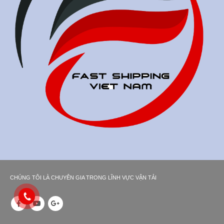
CHÚNG TÔI LÀ CHUYÊN GIA TRONG LĨNH VỰC VẬN TẢI