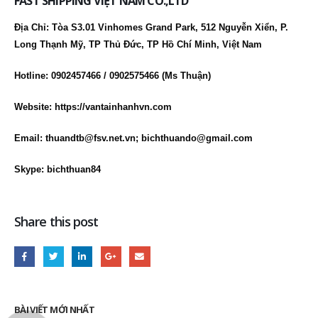
FAST SHIPPING VIỆT NAM CO.,LTD
Địa Chỉ: Tòa S3.01 Vinhomes Grand Park, 512 Nguyễn Xiển, P.
Long Thạnh Mỹ, TP Thủ Đức, TP Hồ Chí Minh, Việt Nam
Hotline: 0902457466 / 0902575466 (Ms Thuận)
Website: https://vantainhanhvn.com
Email: thuandtb@fsv.net.vn; bichthuando@gmail.com
Skype: bichthuan84
Share this post
BÀI VIẾT MỚI NHẤT