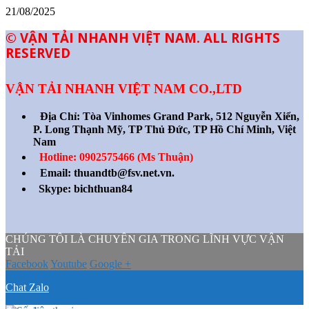
21/08/2025
© VẬN TẢI NHANH VIỆT NAM. ALL RIGHTS
RESERVED
VẬN TẢI NHANH VIỆT NAM CO.,LTD
Địa Chỉ:
Tòa Vinhomes Grand Park, 512 Nguyễn Xiển,
P. Long Thạnh Mỹ, TP Thủ Đức, TP Hồ Chí Minh, Việt
Nam
Hotline: 0902575466 (Ms Thuận)
Email: thuandtb@fsv.net.vn.
Skype: bichthuan84
CHÚNG TÔI LÀ CHUYÊN GIA TRONG LĨNH VỰC VẬN
TẢI
Facebook
Youtube
Google +
Chat Zalo