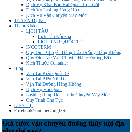
Dịch Vụ Khai Báo Hải Quan Trọn Gói
Dịch Vụ Lashing Hàng Hóa
Dịch Vụ Vận Chuyển Máy Móc
TUYỂN DỤNG
Tham Khảo
LỊCH TÀU
Lịch Tàu Nội Địa
LỊCH TÀU QUỐC TẾ
INCOTERM
Quy Định Chuyển Hàng Hóa Đường Hàng Không
Quy Định Về Vận Chuyển Hàng Đường Biển
Kích Thước Container
Blog
Vận Tải Biển Quốc Tế
Vận Tải Biển Nội Địa
Vận Tải Đường Hàng Không
Dịch Vụ Hải Quan
Lashing Hàng Hóa _ Vận Chuyển Máy Móc
Quy Trình Thủ Tục
LIÊN HỆ
Facebook
Youtube
Google +
Giá cước vận chuyển đường thủy nội địa
như thế nào?