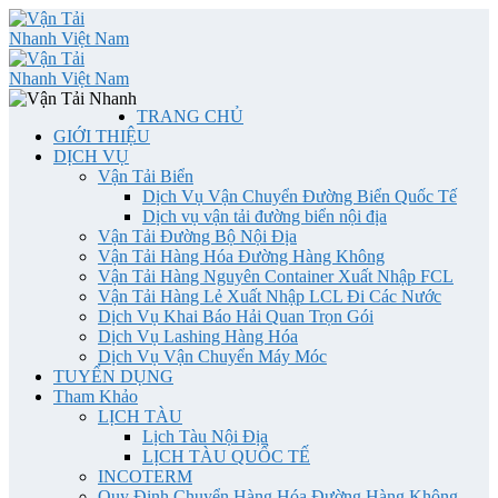
TRANG CHỦ
GIỚI THIỆU
DỊCH VỤ
Vận Tải Biển
Dịch Vụ Vận Chuyển Đường Biển Quốc Tế
Dịch vụ vận tải đường biển nội địa
Vận Tải Đường Bộ Nội Địa
Vận Tải Hàng Hóa Đường Hàng Không
Vận Tải Hàng Nguyên Container Xuất Nhập FCL
Vận Tải Hàng Lẻ Xuất Nhập LCL Đi Các Nước
Dịch Vụ Khai Báo Hải Quan Trọn Gói
Dịch Vụ Lashing Hàng Hóa
Dịch Vụ Vận Chuyển Máy Móc
TUYỂN DỤNG
Tham Khảo
LỊCH TÀU
Lịch Tàu Nội Địa
LỊCH TÀU QUỐC TẾ
INCOTERM
Quy Định Chuyển Hàng Hóa Đường Hàng Không