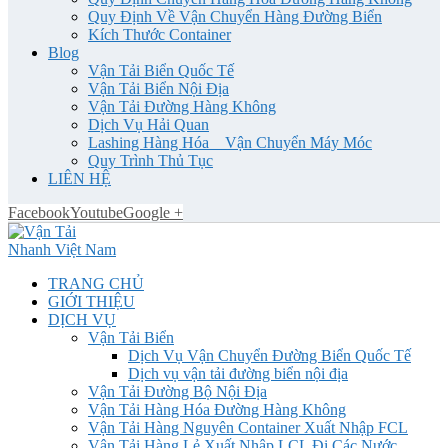
Quy Định Về Vận Chuyển Hàng Đường Biển
Kích Thước Container
Blog
Vận Tải Biển Quốc Tế
Vận Tải Biển Nội Địa
Vận Tải Đường Hàng Không
Dịch Vụ Hải Quan
Lashing Hàng Hóa _ Vận Chuyển Máy Móc
Quy Trình Thủ Tục
LIÊN HỆ
Facebook
Youtube
Google +
TRANG CHỦ
GIỚI THIỆU
DỊCH VỤ
Vận Tải Biển
Dịch Vụ Vận Chuyển Đường Biển Quốc Tế
Dịch vụ vận tải đường biển nội địa
Vận Tải Đường Bộ Nội Địa
Vận Tải Hàng Hóa Đường Hàng Không
Vận Tải Hàng Nguyên Container Xuất Nhập FCL
Vận Tải Hàng Lẻ Xuất Nhập LCL Đi Các Nước