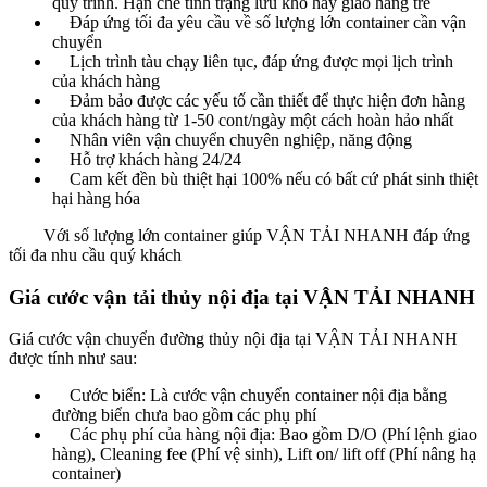
quy trình. Hạn chế tình trạng lưu kho hay giao hàng trễ
Đáp ứng tối đa yêu cầu về số lượng lớn container cần vận
chuyển
Lịch trình tàu chạy liên tục, đáp ứng được mọi lịch trình
của khách hàng
Đảm bảo được các yếu tố cần thiết để thực hiện đơn hàng
của khách hàng từ 1-50 cont/ngày một cách hoàn hảo nhất
Nhân viên vận chuyển chuyên nghiệp, năng động
Hỗ trợ khách hàng 24/24
Cam kết đền bù thiệt hại 100% nếu có bất cứ phát sinh thiệt
hại hàng hóa
Với số lượng lớn container giúp VẬN TẢI NHANH đáp ứng
tối đa nhu cầu quý khách
Giá cước vận tải thủy nội địa tại VẬN TẢI NHANH
Giá cước vận chuyển đường thủy nội địa tại VẬN TẢI NHANH
được tính như sau:
Cước biển: Là cước vận chuyển container nội địa bằng
đường biển chưa bao gồm các phụ phí
Các phụ phí của hàng nội địa: Bao gồm D/O (Phí lệnh giao
hàng), Cleaning fee (Phí vệ sinh), Lift on/ lift off (Phí nâng hạ
container)