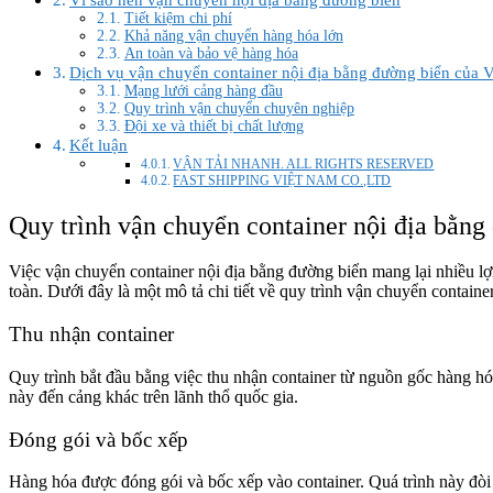
Tiết kiệm chi phí
Khả năng vận chuyển hàng hóa lớn
An toàn và bảo vệ hàng hóa
Dịch vụ vận chuyển container nội địa bằng đường biển của 
Mạng lưới cảng hàng đầu
Quy trình vận chuyển chuyên nghiệp
Đội xe và thiết bị chất lượng
Kết luận
VẬN TẢI NHANH. ALL RIGHTS RESERVED
FAST SHIPPING VIỆT NAM CO.,LTD
Quy trình vận chuyển container nội địa bằng
Việc vận chuyển container nội địa bằng đường biển mang lại nhiều lợi
toàn. Dưới đây là một mô tả chi tiết về quy trình vận chuyển containe
Thu nhận container
Quy trình bắt đầu bằng việc thu nhận container từ nguồn gốc hàng h
này đến cảng khác trên lãnh thổ quốc gia.
Đóng gói và bốc xếp
Hàng hóa được đóng gói và bốc xếp vào container. Quá trình này đòi