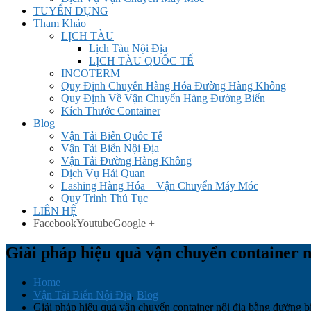
TUYỂN DỤNG
Tham Khảo
LỊCH TÀU
Lịch Tàu Nội Địa
LỊCH TÀU QUỐC TẾ
INCOTERM
Quy Định Chuyển Hàng Hóa Đường Hàng Không
Quy Định Về Vận Chuyển Hàng Đường Biển
Kích Thước Container
Blog
Vận Tải Biển Quốc Tế
Vận Tải Biển Nội Địa
Vận Tải Đường Hàng Không
Dịch Vụ Hải Quan
Lashing Hàng Hóa _ Vận Chuyển Máy Móc
Quy Trình Thủ Tục
LIÊN HỆ
Facebook
Youtube
Google +
Giải pháp hiệu quả vận chuyển container n
Home
Vận Tải Biển Nội Địa
,
Blog
Giải pháp hiệu quả vận chuyển container nội địa bằng đường b