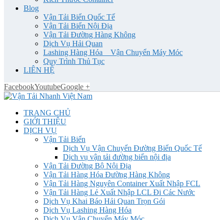
Blog
Vận Tải Biển Quốc Tế
Vận Tải Biển Nội Địa
Vận Tải Đường Hàng Không
Dịch Vụ Hải Quan
Lashing Hàng Hóa _ Vận Chuyển Máy Móc
Quy Trình Thủ Tục
LIÊN HỆ
Facebook
Youtube
Google +
TRANG CHỦ
GIỚI THIỆU
DỊCH VỤ
Vận Tải Biển
Dịch Vụ Vận Chuyển Đường Biển Quốc Tế
Dịch vụ vận tải đường biển nội địa
Vận Tải Đường Bộ Nội Địa
Vận Tải Hàng Hóa Đường Hàng Không
Vận Tải Hàng Nguyên Container Xuất Nhập FCL
Vận Tải Hàng Lẻ Xuất Nhập LCL Đi Các Nước
Dịch Vụ Khai Báo Hải Quan Trọn Gói
Dịch Vụ Lashing Hàng Hóa
Dịch Vụ Vận Chuyển Máy Móc