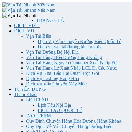
TRANG CHỦ
GIỚI THIỆU
DỊCH VỤ
Vận Tải Biển
Dịch Vụ Vận Chuyển Đường Biển Quốc Tế
Dịch vụ vận tải đường biển nội địa
Vận Tải Đường Bộ Nội Địa
Vận Tải Hàng Hóa Đường Hàng Không
Vận Tải Hàng Nguyên Container Xuất Nhập FCL
Vận Tải Hàng Lẻ Xuất Nhập LCL Đi Các Nước
Dịch Vụ Khai Báo Hải Quan Trọn Gói
Dịch Vụ Lashing Hàng Hóa
Dịch Vụ Vận Chuyển Máy Móc
TUYỂN DỤNG
Tham Khảo
LỊCH TÀU
Lịch Tàu Nội Địa
LỊCH TÀU QUỐC TẾ
INCOTERM
Quy Định Chuyển Hàng Hóa Đường Hàng Không
Quy Định Về Vận Chuyển Hàng Đường Biển
Kích Thước Container