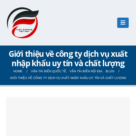
Giới thiệu về công ty dịch vụ xuất
nhập khẩu uy tín và chất lượng
HOME
VẬN TẢI BIỂN QUỐC TẾ
,
VẬN TẢI BIỂN NỘI ĐỊA
,
BLOG
GIỚI THIỆU VỀ CÔNG TY DỊCH VỤ XUẤT NHẬP KHẨU UY TÍN VÀ CHẤT LƯỢNG