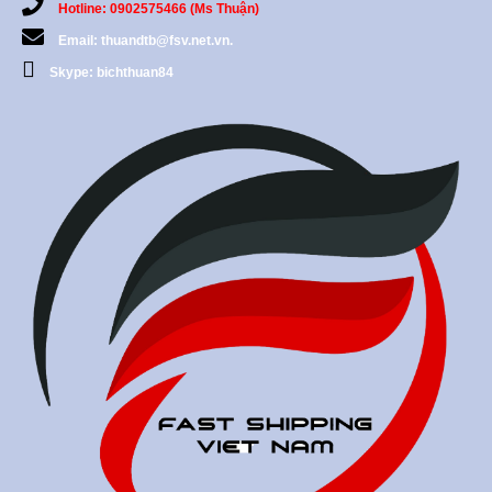
Hotline: 0902575466 (Ms Thuận)
Email: thuandtb@fsv.net.vn.
Skype: bichthuan84