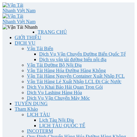
TRANG CHỦ
GIỚI THIỆU
DỊCH VỤ
Vận Tải Biển
Dịch Vụ Vận Chuyển Đường Biển Quốc Tế
Dịch vụ vận tải đường biển nội địa
Vận Tải Đường Bộ Nội Địa
Vận Tải Hàng Hóa Đường Hàng Không
Vận Tải Hàng Nguyên Container Xuất Nhập FCL
Vận Tải Hàng Lẻ Xuất Nhập LCL Đi Các Nước
Dịch Vụ Khai Báo Hải Quan Trọn Gói
Dịch Vụ Lashing Hàng Hóa
Dịch Vụ Vận Chuyển Máy Móc
TUYỂN DỤNG
Tham Khảo
LỊCH TÀU
Lịch Tàu Nội Địa
LỊCH TÀU QUỐC TẾ
INCOTERM
Quy Định Chuyển Hàng Hóa Đường Hàng Không