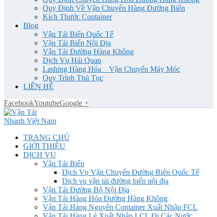
Quy Định Về Vận Chuyển Hàng Đường Biển
Kích Thước Container
Blog
Vận Tải Biển Quốc Tế
Vận Tải Biển Nội Địa
Vận Tải Đường Hàng Không
Dịch Vụ Hải Quan
Lashing Hàng Hóa _ Vận Chuyển Máy Móc
Quy Trình Thủ Tục
LIÊN HỆ
Facebook
Youtube
Google +
TRANG CHỦ
GIỚI THIỆU
DỊCH VỤ
Vận Tải Biển
Dịch Vụ Vận Chuyển Đường Biển Quốc Tế
Dịch vụ vận tải đường biển nội địa
Vận Tải Đường Bộ Nội Địa
Vận Tải Hàng Hóa Đường Hàng Không
Vận Tải Hàng Nguyên Container Xuất Nhập FCL
Vận Tải Hàng Lẻ Xuất Nhập LCL Đi Các Nước