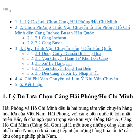
1. Lý Do Lựa Chọn Cảng Hải Phòng/Hồ Chí Minh
2. Chọn Phương Thức Vận Chuyển từ Hải Phòng Hồ Chí
Minh đến Cảng Incheo Busan Hàn Quốc
2.1 Cảng Incheon
2.2 Cảng Busan
3. Quy Trình Vận Chuyển Hàng Đến Hàn Quốc
3.1 Đóng Gói và Chuẩn Bị Hàng Hóa
3.2 Vận Chuyển Hàng Từ Kho Đến Cảng
3.3 Xử Lý Hải Quan
3.4 Vận Chuyển Bằng Tàu Biển
3.5 Đến Cảng và Xử Lý Nhập Khẩu
4. Chi Phí Vận Chuyển và Lưu Ý Khi Vận Chuyển
6. Kết Luận
1. Lý Do Lựa Chọn Cảng Hải Phòng/Hồ Chí Minh
Hải Phòng và Hồ Chí Minh đều là hai trung tâm vận chuyển hàng
hóa lớn của Việt Nam. Hải Phòng, với cảng biển quốc tế lớn nhất
miền Bắc, là cửa ngõ quan trọng vào khu vực Đông Bắc Á. Cảng
Hồ Chí Minh (Cảng Sài Gòn) lại là một trong những cảng sầm uất
nhất miền Nam, có khả năng tiếp nhận lượng hàng hóa lớn từ các
khu công nghiệp phía Nam.