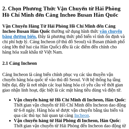
2. Chọn Phương Thức Vận Chuyển từ Hải Phòng
Hồ Chí Minh đến Cảng Incheo Busan Hàn Quốc
Vận Chuyển Hàng Từ Hải Phòng Hồ Chí Minh đến Cảng
Incheo Busan Hàn Quốc
thường sử dụng hình thức
vận chuyển
bằng đường biển.
Đây là phương thức phổ biến vì tính ổn định và
chi phí hợp lý. Cảng Incheon (ở thủ đô Seoul) và Busan (thành phố
cảng lớn thứ hai của Hàn Quốc) đều là các điểm đến chính cho
hàng hóa xuất khẩu từ Việt Nam.
2.1 Cảng Incheon
Cảng Incheon là cảng biển chính phục vụ các tàu thuyền vận
chuyển hàng hóa quốc tế vào thủ đô Seoul. Với hệ thống hạ tầng
hiện đại, đây là nơi nhận các loại hàng hóa có yêu cầu về thời gian
giao nhận linh hoạt, đặc biệt là các mặt hàng tiêu dùng và điện tử.
Vận chuyển hàng từ Hồ Chí Minh đi Incheon, Hàn Quốc
:
Thời gian vận chuyển từ Hồ Chí Minh đến Incheon dao động
từ 6-8 ngày. Hàng hóa sẽ được vận chuyển bằng tàu biển và
qua các thủ tục hải quan tại cảng
Incheon
.
Vận chuyển hàng từ Hải Phòng đi Incheon, Hàn Quốc
:
Thời gian vận chuyển từ Hải Phòng đến Incheon dao động từ