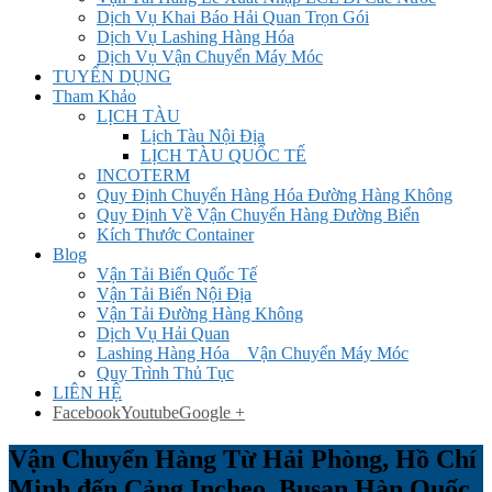
Dịch Vụ Khai Báo Hải Quan Trọn Gói
Dịch Vụ Lashing Hàng Hóa
Dịch Vụ Vận Chuyển Máy Móc
TUYỂN DỤNG
Tham Khảo
LỊCH TÀU
Lịch Tàu Nội Địa
LỊCH TÀU QUỐC TẾ
INCOTERM
Quy Định Chuyển Hàng Hóa Đường Hàng Không
Quy Định Về Vận Chuyển Hàng Đường Biển
Kích Thước Container
Blog
Vận Tải Biển Quốc Tế
Vận Tải Biển Nội Địa
Vận Tải Đường Hàng Không
Dịch Vụ Hải Quan
Lashing Hàng Hóa _ Vận Chuyển Máy Móc
Quy Trình Thủ Tục
LIÊN HỆ
Facebook
Youtube
Google +
Vận Chuyển Hàng Từ Hải Phòng, Hồ Chí
Minh đến Cảng Incheo, Busan Hàn Quốc