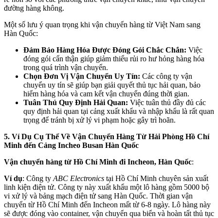
đường hàng không.
Một số lưu ý quan trọng khi vận chuyển hàng từ Việt Nam sang
Hàn Quốc:
Đảm Bảo Hàng Hóa Được Đóng Gói Chắc Chắn:
Việc
đóng gói cẩn thận giúp giảm thiểu rủi ro hư hỏng hàng hóa
trong quá trình vận chuyển.
Chọn Đơn Vị Vận Chuyển Uy Tín:
Các công ty vận
chuyển uy tín sẽ giúp bạn giải quyết thủ tục hải quan, bảo
hiểm hàng hóa và cam kết vận chuyển đúng thời gian.
Tuân Thủ Quy Định Hải Quan:
Việc tuân thủ đầy đủ các
quy định hải quan tại cảng xuất khẩu và nhập khẩu là rất quan
trọng để tránh bị xử lý vi phạm hoặc gây trì hoãn.
5. Ví Dụ Cụ Thể Về Vận Chuyển Hàng Từ Hải Phòng Hồ Chí
Minh đến Cảng Incheo Busan Hàn Quốc
Vận chuyển hàng từ Hồ Chí Minh đi Incheon, Hàn Quốc
:
Ví dụ
: Công ty
ABC Electronics
tại Hồ Chí Minh chuyên sản xuất
linh kiện điện tử. Công ty này xuất khẩu một lô hàng gồm 5000 bộ
vi xử lý và bảng mạch điện tử sang Hàn Quốc. Thời gian vận
chuyển từ Hồ Chí Minh đến Incheon mất từ 6-8 ngày. Lô hàng này
sẽ được đóng vào container, vận chuyển qua biển và hoàn tất thủ tục