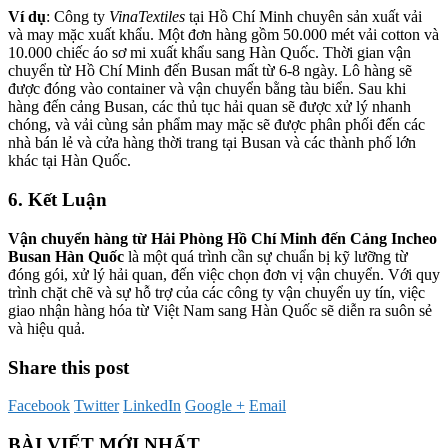
Ví dụ
: Công ty
VinaTextiles
tại Hồ Chí Minh chuyên sản xuất vải
và may mặc xuất khẩu. Một đơn hàng gồm 50.000 mét vải cotton và
10.000 chiếc áo sơ mi xuất khẩu sang Hàn Quốc. Thời gian vận
chuyển từ Hồ Chí Minh đến Busan mất từ 6-8 ngày. Lô hàng sẽ
được đóng vào container và vận chuyển bằng tàu biển. Sau khi
hàng đến cảng Busan, các thủ tục hải quan sẽ được xử lý nhanh
chóng, và vải cùng sản phẩm may mặc sẽ được phân phối đến các
nhà bán lẻ và cửa hàng thời trang tại Busan và các thành phố lớn
khác tại Hàn Quốc.
6. Kết Luận
Vận chuyển hàng từ Hải Phòng Hồ Chí Minh đến Cảng Incheo
Busan Hàn Quốc
là một quá trình cần sự chuẩn bị kỹ lưỡng từ
đóng gói, xử lý hải quan, đến việc chọn đơn vị vận chuyển. Với quy
trình chặt chẽ và sự hỗ trợ của các công ty vận chuyển uy tín, việc
giao nhận hàng hóa từ Việt Nam sang Hàn Quốc sẽ diễn ra suôn sẻ
và hiệu quả.
Share this post
Facebook
Twitter
LinkedIn
Google +
Email
BÀI VIẾT MỚI NHẤT