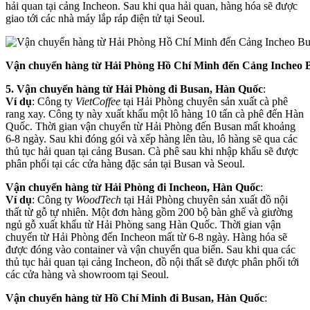
hải quan tại cảng Incheon. Sau khi qua hải quan, hàng hóa sẽ được
giao tới các nhà máy lắp ráp điện tử tại Seoul.
Vận chuyển hàng từ Hải Phòng Hồ Chí Minh đến Cảng Incheo
5. Vận chuyển hàng từ Hải Phòng đi Busan, Hàn Quốc
:
Ví dụ
: Công ty
VietCoffee
tại Hải Phòng chuyên sản xuất cà phê
rang xay. Công ty này xuất khẩu một lô hàng 10 tấn cà phê đến Hàn
Quốc. Thời gian vận chuyển từ Hải Phòng đến Busan mất khoảng
6-8 ngày. Sau khi đóng gói và xếp hàng lên tàu, lô hàng sẽ qua các
thủ tục hải quan tại cảng Busan. Cà phê sau khi nhập khẩu sẽ được
phân phối tại các cửa hàng đặc sản tại Busan và Seoul.
Vận chuyển hàng từ Hải Phòng đi Incheon, Hàn Quốc
:
Ví dụ
: Công ty
WoodTech
tại Hải Phòng chuyên sản xuất đồ nội
thất từ gỗ tự nhiên. Một đơn hàng gồm 200 bộ bàn ghế và giường
ngủ gỗ xuất khẩu từ Hải Phòng sang Hàn Quốc. Thời gian vận
chuyển từ Hải Phòng đến Incheon mất từ 6-8 ngày. Hàng hóa sẽ
được đóng vào container và vận chuyển qua biển. Sau khi qua các
thủ tục hải quan tại cảng Incheon, đồ nội thất sẽ được phân phối tới
các cửa hàng và showroom tại Seoul.
Vận chuyển hàng từ Hồ Chí Minh đi Busan, Hàn Quốc
: