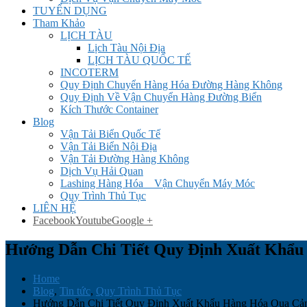
TUYỂN DỤNG
Tham Khảo
LỊCH TÀU
Lịch Tàu Nội Địa
LỊCH TÀU QUỐC TẾ
INCOTERM
Quy Định Chuyển Hàng Hóa Đường Hàng Không
Quy Định Về Vận Chuyển Hàng Đường Biển
Kích Thước Container
Blog
Vận Tải Biển Quốc Tế
Vận Tải Biển Nội Địa
Vận Tải Đường Hàng Không
Dịch Vụ Hải Quan
Lashing Hàng Hóa _ Vận Chuyển Máy Móc
Quy Trình Thủ Tục
LIÊN HỆ
Facebook
Youtube
Google +
Hướng Dẫn Chi Tiết Quy Định Xuất Khẩu
Home
Blog
,
Tin tức
,
Quy Trình Thủ Tục
Hướng Dẫn Chi Tiết Quy Định Xuất Khẩu Hàng Hóa Qua Cản