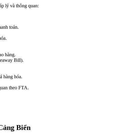
áp lý và thông quan:
hanh toán.
hóa.
ao hàng.
eaway Bill).
iá hàng hóa.
quan theo FTA.
Cảng Biển