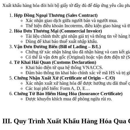
Xuất khẩu hàng hóa đòi hỏi bộ giấy tờ đầy đủ để đáp ứng yêu cầu ph
Hợp Đồng Ngoại Thương (Sales Contract)
Xác nhận giao dịch giữa người bán và người mua.
Thể hiện điều khoản Incoterms, điều kiện giao hàng và t
Hóa Đơn Thương Mại (Commercial Invoice)
Tài liệu chính thức ghi nhận giá trị và thông tin về hàng 
Dùng để khai báo thuế xuất nhập khẩu.
Vận Đơn Đường Biển (Bill of Lading – B/L)
Chứng từ xác nhận hãng tàu đã nhận hàng và cam kết gi
Có thể là vận đơn gốc (Original) hoặc vận đơn điện tử (S
Tờ Khai Hải Quan (Customs Declaration)
Khai báo điện tử qua hệ thống VNACCS.
Đảm bảo thông tin khai báo chính xác về mã HS và trị g
Chứng Nhận Xuất Xứ (Certificate of Origin – C/O)
Xác nhận xuất xứ hàng hóa để được hưởng ưu đãi thuế 
Các loại phổ biến: Form A, D, E…
Chứng Từ Bảo Hiểm Hàng Hóa (Insurance Certificate)
Được khuyến khích mua để phòng ngừa rủi ro.
III. Quy Trình Xuất Khẩu Hàng Hóa Qua 