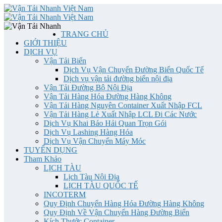
TRANG CHỦ
GIỚI THIỆU
DỊCH VỤ
Vận Tải Biển
Dịch Vụ Vận Chuyển Đường Biển Quốc Tế
Dịch vụ vận tải đường biển nội địa
Vận Tải Đường Bộ Nội Địa
Vận Tải Hàng Hóa Đường Hàng Không
Vận Tải Hàng Nguyên Container Xuất Nhập FCL
Vận Tải Hàng Lẻ Xuất Nhập LCL Đi Các Nước
Dịch Vụ Khai Báo Hải Quan Trọn Gói
Dịch Vụ Lashing Hàng Hóa
Dịch Vụ Vận Chuyển Máy Móc
TUYỂN DỤNG
Tham Khảo
LỊCH TÀU
Lịch Tàu Nội Địa
LỊCH TÀU QUỐC TẾ
INCOTERM
Quy Định Chuyển Hàng Hóa Đường Hàng Không
Quy Định Về Vận Chuyển Hàng Đường Biển
Kích Thước Container