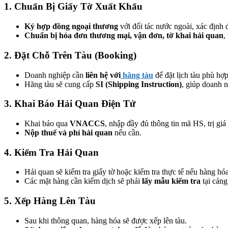
1. Chuẩn Bị Giấy Tờ Xuất Khẩu
Ký hợp đồng ngoại thương
với đối tác nước ngoài, xác định
Chuẩn bị hóa đơn thương mại, vận đơn, tờ khai hải quan
,
2. Đặt Chỗ Trên Tàu (Booking)
Doanh nghiệp cần
liên hệ với
hãng tàu
để đặt lịch tàu phù hợp
Hãng tàu sẽ cung cấp
SI (Shipping Instruction)
, giúp doanh n
3. Khai Báo Hải Quan Điện Tử
Khai báo qua
VNACCS
, nhập đầy đủ thông tin mã HS, trị giá
Nộp thuế và phí hải quan
nếu cần.
4. Kiểm Tra Hải Quan
Hải quan sẽ kiểm tra giấy tờ hoặc kiểm tra thực tế nếu hàng h
Các mặt hàng cần kiểm dịch sẽ phải
lấy mẫu kiểm tra
tại cảng
5. Xếp Hàng Lên Tàu
Sau khi thông quan, hàng hóa sẽ được xếp lên tàu.