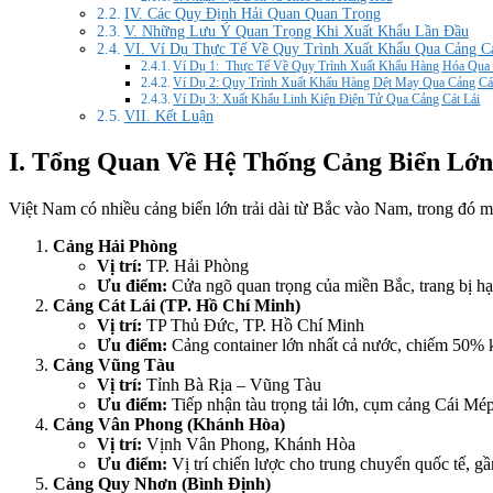
IV. Các Quy Định Hải Quan Quan Trọng
V. Những Lưu Ý Quan Trọng Khi Xuất Khẩu Lần Đầu
VI. Ví Dụ Thực Tế Về Quy Trình Xuất Khẩu Qua Cảng Cá
Ví Dụ 1: Thực Tế Về Quy Trình Xuất Khẩu Hàng Hóa Qua
Ví Dụ 2: Quy Trình Xuất Khẩu Hàng Dệt May Qua Cảng Cát
Ví Dụ 3: Xuất Khẩu Linh Kiện Điện Tử Qua Cảng Cát Lái
VII. Kết Luận
I. Tổng Quan Về Hệ Thống Cảng Biển Lớn
Việt Nam có nhiều cảng biển lớn trải dài từ Bắc vào Nam, trong đó 
Cảng Hải Phòng
Vị trí:
TP. Hải Phòng
Ưu điểm:
Cửa ngõ quan trọng của miền Bắc, trang bị hạ
Cảng Cát Lái (TP. Hồ Chí Minh)
Vị trí:
TP Thủ Đức, TP. Hồ Chí Minh
Ưu điểm:
Cảng container lớn nhất cả nước, chiếm 50% 
Cảng Vũng Tàu
Vị trí:
Tỉnh Bà Rịa – Vũng Tàu
Ưu điểm:
Tiếp nhận tàu trọng tải lớn, cụm cảng Cái Mép
Cảng Vân Phong (Khánh Hòa)
Vị trí:
Vịnh Vân Phong, Khánh Hòa
Ưu điểm:
Vị trí chiến lược cho trung chuyển quốc tế, 
Cảng Quy Nhơn (Bình Định)