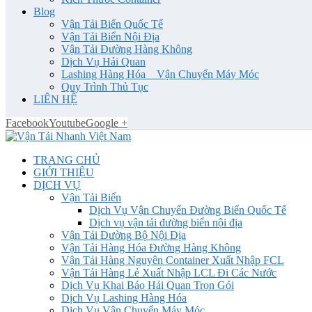
Blog
Vận Tải Biển Quốc Tế
Vận Tải Biển Nội Địa
Vận Tải Đường Hàng Không
Dịch Vụ Hải Quan
Lashing Hàng Hóa _ Vận Chuyển Máy Móc
Quy Trình Thủ Tục
LIÊN HỆ
Facebook
Youtube
Google +
TRANG CHỦ
GIỚI THIỆU
DỊCH VỤ
Vận Tải Biển
Dịch Vụ Vận Chuyển Đường Biển Quốc Tế
Dịch vụ vận tải đường biển nội địa
Vận Tải Đường Bộ Nội Địa
Vận Tải Hàng Hóa Đường Hàng Không
Vận Tải Hàng Nguyên Container Xuất Nhập FCL
Vận Tải Hàng Lẻ Xuất Nhập LCL Đi Các Nước
Dịch Vụ Khai Báo Hải Quan Trọn Gói
Dịch Vụ Lashing Hàng Hóa
Dịch Vụ Vận Chuyển Máy Móc