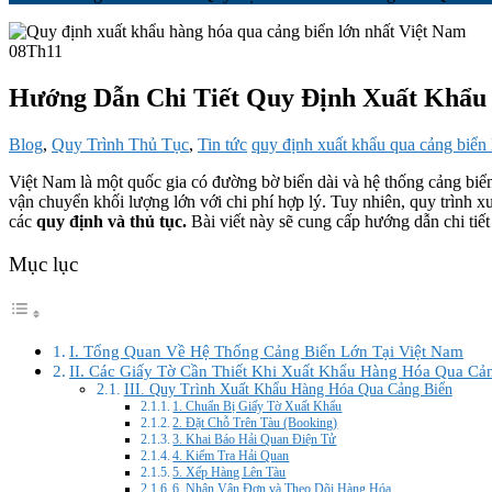
08
Th11
Hướng Dẫn Chi Tiết Quy Định Xuất Khẩu
Blog
,
Quy Trình Thủ Tục
,
Tin tức
quy định xuất khẩu qua cảng biển
Việt Nam là một quốc gia có đường bờ biển dài và hệ thống cảng biển
vận chuyển khối lượng lớn với chi phí hợp lý. Tuy nhiên, quy trình
các
quy định và thủ tục.
Bài viết này sẽ cung cấp hướng dẫn chi tiết
Mục lục
I. Tổng Quan Về Hệ Thống Cảng Biển Lớn Tại Việt Nam
II. Các Giấy Tờ Cần Thiết Khi Xuất Khẩu Hàng Hóa Qua Cả
III. Quy Trình Xuất Khẩu Hàng Hóa Qua Cảng Biển
1. Chuẩn Bị Giấy Tờ Xuất Khẩu
2. Đặt Chỗ Trên Tàu (Booking)
3. Khai Báo Hải Quan Điện Tử
4. Kiểm Tra Hải Quan
5. Xếp Hàng Lên Tàu
6. Nhận Vận Đơn và Theo Dõi Hàng Hóa