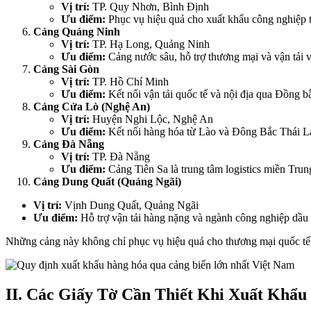
Vị trí:
TP. Quy Nhơn, Bình Định
Ưu điểm:
Phục vụ hiệu quả cho xuất khẩu công nghiệp 
Cảng Quảng Ninh
Vị trí:
TP. Hạ Long, Quảng Ninh
Ưu điểm:
Cảng nước sâu, hỗ trợ thương mại và vận tải
Cảng Sài Gòn
Vị trí:
TP. Hồ Chí Minh
Ưu điểm:
Kết nối vận tải quốc tế và nội địa qua Đồng 
Cảng Cửa Lò (Nghệ An)
Vị trí:
Huyện Nghi Lộc, Nghệ An
Ưu điểm:
Kết nối hàng hóa từ Lào và Đông Bắc Thái L
Cảng Đà Nẵng
Vị trí:
TP. Đà Nẵng
Ưu điểm:
Cảng Tiên Sa là trung tâm logistics miền Trung
Cảng Dung Quất (Quảng Ngãi)
Vị trí:
Vịnh Dung Quất, Quảng Ngãi
Ưu điểm:
Hỗ trợ vận tải hàng nặng và ngành công nghiệp dầu kh
Những cảng này không chỉ phục vụ hiệu quả cho thương mại quốc tế 
II. Các Giấy Tờ Cần Thiết Khi Xuất Khẩ