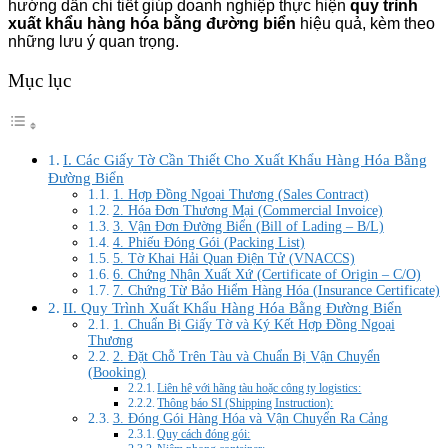
hướng dẫn chi tiết giúp doanh nghiệp thực hiện
quy trình
xuất khẩu hàng hóa bằng đường biển
hiệu quả, kèm theo
những lưu ý quan trọng.
Mục lục
I. Các Giấy Tờ Cần Thiết Cho Xuất Khẩu Hàng Hóa Bằng
Đường Biển
1. Hợp Đồng Ngoại Thương (Sales Contract)
2. Hóa Đơn Thương Mại (Commercial Invoice)
3. Vận Đơn Đường Biển (Bill of Lading – B/L)
4. Phiếu Đóng Gói (Packing List)
5. Tờ Khai Hải Quan Điện Tử (VNACCS)
6. Chứng Nhận Xuất Xứ (Certificate of Origin – C/O)
7. Chứng Từ Bảo Hiểm Hàng Hóa (Insurance Certificate)
II. Quy Trình Xuất Khẩu Hàng Hóa Bằng Đường Biển
1. Chuẩn Bị Giấy Tờ và Ký Kết Hợp Đồng Ngoại
Thương
2. Đặt Chỗ Trên Tàu và Chuẩn Bị Vận Chuyển
(Booking)
Liên hệ với hãng tàu hoặc công ty logistics:
Thông báo SI (Shipping Instruction):
3. Đóng Gói Hàng Hóa và Vận Chuyển Ra Cảng
Quy cách đóng gói: