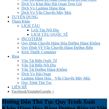
Dịch Vụ Khai Báo Hải Quan Trọn Gói
Dịch Vụ Lashing Hàng Hóa
Dịch Vụ Vận Chuyển Máy Móc
TUYỂN DỤNG
Tham Khảo
LỊCH TÀU
Lịch Tàu Nội Địa
LỊCH TÀU QUỐC TẾ
INCOTERM
Quy Định Chuyển Hàng Hóa Đường Hàng Không
Quy Định Về Vận Chuyển Hàng Đường Biển
Kích Thước Container
Blog
Vận Tải Biển Quốc Tế
Vận Tải Biển Nội Địa
Vận Tải Đường Hàng Không
Dịch Vụ Hải Quan
Lashing Hàng Hóa _ Vận Chuyển Máy Móc
Quy Trình Thủ Tục
LIÊN HỆ
Facebook
Youtube
Google +
Hướng Dẫn Thủ Tục Quy Trình Xuất
Khẩu Hàng Hóa Bằng Đường Biển từ Việt