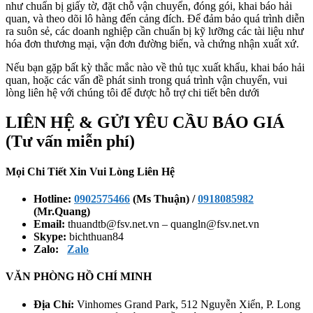
như chuẩn bị giấy tờ, đặt chỗ vận chuyển, đóng gói, khai báo hải
quan, và theo dõi lô hàng đến cảng đích. Để đảm bảo quá trình diễn
ra suôn sẻ, các doanh nghiệp cần chuẩn bị kỹ lưỡng các tài liệu như
hóa đơn thương mại, vận đơn đường biển, và chứng nhận xuất xứ.
Nếu bạn gặp bất kỳ thắc mắc nào về thủ tục xuất khẩu, khai báo hải
quan, hoặc các vấn đề phát sinh trong quá trình vận chuyển, vui
lòng liên hệ với chúng tôi để được hỗ trợ chi tiết bên dưới
LIÊN HỆ & GỬI YÊU CẦU BÁO GIÁ
(Tư vấn miễn phí)
Mọi Chi Tiết Xin Vui Lòng Liên Hệ
Hotline:
0902575466
(Ms Thuận) /
0918085982
(Mr.Quang)
Email:
thuandtb@fsv.net.vn – quangln@fsv.net.vn
Skype:
bichthuan84
Zalo:
Zalo
VĂN PHÒNG HỒ CHÍ MINH
Địa Chỉ:
Vinhomes Grand Park, 512 Nguyễn Xiển, P. Long