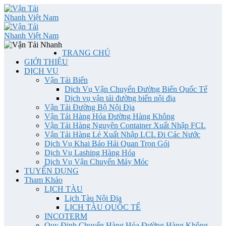
TRANG CHỦ
GIỚI THIỆU
DỊCH VỤ
Vận Tải Biển
Dịch Vụ Vận Chuyển Đường Biển Quốc Tế
Dịch vụ vận tải đường biển nội địa
Vận Tải Đường Bộ Nội Địa
Vận Tải Hàng Hóa Đường Hàng Không
Vận Tải Hàng Nguyên Container Xuất Nhập FCL
Vận Tải Hàng Lẻ Xuất Nhập LCL Đi Các Nước
Dịch Vụ Khai Báo Hải Quan Trọn Gói
Dịch Vụ Lashing Hàng Hóa
Dịch Vụ Vận Chuyển Máy Móc
TUYỂN DỤNG
Tham Khảo
LỊCH TÀU
Lịch Tàu Nội Địa
LỊCH TÀU QUỐC TẾ
INCOTERM
Quy Định Chuyển Hàng Hóa Đường Hàng Không