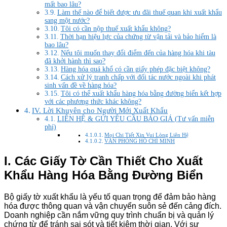
mất bao lâu?
Làm thế nào để biết được ưu đãi thuế quan khi xuất khẩu
sang một nước?
Tôi có cần nộp thuế xuất khẩu không?
Thời hạn hiệu lực của chứng từ vận tải và bảo hiểm là
bao lâu?
Nếu tôi muốn thay đổi điểm đến của hàng hóa khi tàu
đã khởi hành thì sao?
Hàng hóa quá khổ có cần giấy phép đặc biệt không?
Cách xử lý tranh chấp với đối tác nước ngoài khi phát
sinh vấn đề về hàng hóa?
Tôi có thể xuất khẩu hàng hóa bằng đường biển kết hợp
với các phương thức khác không?
IV. Lời Khuyên cho Người Mới Xuất Khẩu
LIÊN HỆ & GỬI YÊU CẦU BÁO GIÁ (Tư vấn miễn
phí)
Mọi Chi Tiết Xin Vui Lòng Liên Hệ
VĂN PHÒNG HỒ CHÍ MINH
I. Các Giấy Tờ Cần Thiết Cho Xuất
Khẩu Hàng Hóa Bằng Đường Biển
Bộ giấy tờ xuất khẩu là yếu tố quan trọng để đảm bảo hàng
hóa được thông quan và vận chuyển suôn sẻ đến cảng đích.
Doanh nghiệp cần nắm vững quy trình chuẩn bị và quản lý
chứng từ để tránh sai sót và tiết kiệm thời gian. Với sự