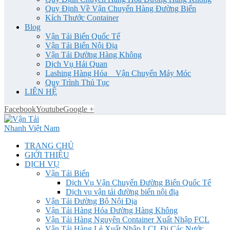
Quy Định Về Vận Chuyển Hàng Đường Biển
Kích Thước Container
Blog
Vận Tải Biển Quốc Tế
Vận Tải Biển Nội Địa
Vận Tải Đường Hàng Không
Dịch Vụ Hải Quan
Lashing Hàng Hóa _ Vận Chuyển Máy Móc
Quy Trình Thủ Tục
LIÊN HỆ
Facebook
Youtube
Google +
TRANG CHỦ
GIỚI THIỆU
DỊCH VỤ
Vận Tải Biển
Dịch Vụ Vận Chuyển Đường Biển Quốc Tế
Dịch vụ vận tải đường biển nội địa
Vận Tải Đường Bộ Nội Địa
Vận Tải Hàng Hóa Đường Hàng Không
Vận Tải Hàng Nguyên Container Xuất Nhập FCL
Vận Tải Hàng Lẻ Xuất Nhập LCL Đi Các Nước