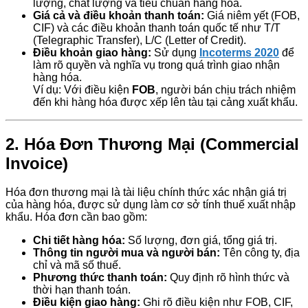
lượng, chất lượng và tiêu chuẩn hàng hóa.
Giá cả và điều khoản thanh toán:
Giá niêm yết (FOB,
CIF) và các điều khoản thanh toán quốc tế như T/T
(Telegraphic Transfer), L/C (Letter of Credit).
Điều khoản giao hàng:
Sử dụng
Incoterms 2020
để
làm rõ quyền và nghĩa vụ trong quá trình giao nhận
hàng hóa.
Ví dụ: Với điều kiện
FOB
, người bán chịu trách nhiệm
đến khi hàng hóa được xếp lên tàu tại cảng xuất khẩu.
2.
Hóa Đơn Thương Mại (Commercial
Invoice)
Hóa đơn thương mại là tài liệu chính thức xác nhận giá trị
của hàng hóa, được sử dụng làm cơ sở tính thuế xuất nhập
khẩu. Hóa đơn cần bao gồm:
Chi tiết hàng hóa:
Số lượng, đơn giá, tổng giá trị.
Thông tin người mua và người bán:
Tên công ty, địa
chỉ và mã số thuế.
Phương thức thanh toán:
Quy định rõ hình thức và
thời hạn thanh toán.
Điều kiện giao hàng:
Ghi rõ điều kiện như FOB, CIF,