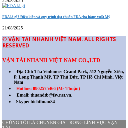
22/08/2025
FDA là gì? Điều kiện và quy trình đạt chuẩn FDA cho hàng xuất Mỹ
21/08/2025
© VẬN TẢI NHANH VIỆT NAM. ALL RIGHTS
RESERVED
VẬN TẢI NHANH VIỆT NAM CO.,LTD
Địa Chỉ:
Tòa Vinhomes Grand Park, 512 Nguyễn Xiển,
P. Long Thạnh Mỹ, TP Thủ Đức, TP Hồ Chí Minh, Việt
Nam
Hotline: 0902575466 (Ms Thuận)
Email: thuandtb@fsv.net.vn.
Skype: bichthuan84
CHÚNG TÔI LÀ CHUYÊN GIA TRONG LĨNH VỰC VẬN
TẢI