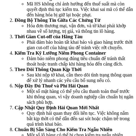
Mã HS không chỉ ảnh hưởng đến thuế suất mà còn
quyết định thủ tục kiểm tra. Việc khai sai mã có thể dẫn
đến hàng hóa bị giữ lại hoặc phạt.
Đồng Bộ Thông Tin Giữa Các Chứng Từ
Hóa đơn thương mại, vận đơn, và tờ khai phải khớp
nhau về số lượng, trị giá, và thông tin lô hàng.
Thời Gian Cut-off của Hãng Tàu
Phải đảm bảo hoàn tất khai báo và giao hàng trước thời
gian cut-off của hãng tàu để tránh việc rớt chuyến.
Kiểm Tra Kỹ Lưỡng Niêm Phong Container
Đảm bảo niêm phong đúng tiêu chuẩn để tránh thất
thoát hoặc tranh chấp khi hàng hóa đến cảng đích.
Theo Dõi Thông Quan Kịp Thời
Sau khi nộp tờ khai, cần theo dõi tình trạng thông quan
để xử lý nhanh các yêu cầu bổ sung nếu có.
Nộp Đầy Đủ Thuế và Phí Hải Quan
Một số mặt hàng có thể yêu cầu thanh toán thuế trước
khi thông quan, vì vậy doanh nghiệp cần chuẩn bị ngân
sách phù hợp.
Cập Nhật Quy Định Hải Quan Mới Nhất
Quy định hải quan thay đổi liên tục. Việc không nắm
bắt kịp thời có thể dẫn đến sai sót hoặc chậm trễ trong
quá trình khai báo.
Chuẩn Bị Sẵn Sàng Cho Kiểm Tra Ngẫu Nhiên
Một số lô hàng có thể bị chọn kiểm tra ngẫu nhiên.