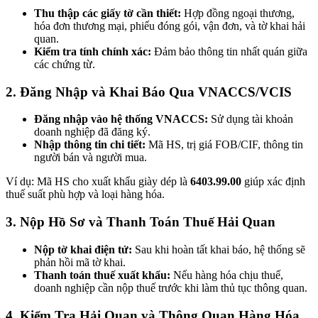
Thu thập các giấy tờ cần thiết:
Hợp đồng ngoại thương,
hóa đơn thương mại, phiếu đóng gói, vận đơn, và tờ khai hải
quan.
Kiểm tra tính chính xác:
Đảm bảo thông tin nhất quán giữa
các chứng từ.
2. Đăng Nhập và Khai Báo Qua VNACCS/VCIS
Đăng nhập vào hệ thống VNACCS:
Sử dụng tài khoản
doanh nghiệp đã đăng ký.
Nhập thông tin chi tiết:
Mã HS, trị giá FOB/CIF, thông tin
người bán và người mua.
Ví dụ: Mã HS cho xuất khẩu giày dép là
6403.99.00
giúp xác định
thuế suất phù hợp và loại hàng hóa.
3. Nộp Hồ Sơ và Thanh Toán Thuế Hải Quan
Nộp tờ khai điện tử:
Sau khi hoàn tất khai báo, hệ thống sẽ
phản hồi mã tờ khai.
Thanh toán thuế xuất khẩu:
Nếu hàng hóa chịu thuế,
doanh nghiệp cần nộp thuế trước khi làm thủ tục thông quan.
4. Kiểm Tra Hải Quan và Thông Quan Hàng Hóa