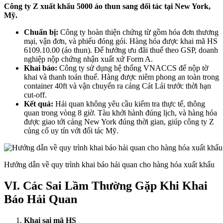
Công ty Z xuất khẩu 5000 áo thun sang đối tác tại New York,
Mỹ.
Chuẩn bị:
Công ty hoàn thiện chứng từ gồm hóa đơn thương
mại, vận đơn, và phiếu đóng gói. Hàng hóa được khai mã HS
6109.10.00 (áo thun). Để hưởng ưu đãi thuế theo GSP, doanh
nghiệp nộp chứng nhận xuất xứ Form A.
Khai báo:
Công ty sử dụng hệ thống VNACCS để nộp tờ
khai và thanh toán thuế. Hàng được niêm phong an toàn trong
container 40ft và vận chuyển ra cảng Cát Lái trước thời hạn
cut-off.
Kết quả:
Hải quan không yêu cầu kiểm tra thực tế, thông
quan trong vòng 8 giờ. Tàu khởi hành đúng lịch, và hàng hóa
được giao tới cảng New York đúng thời gian, giúp công ty Z
củng cố uy tín với đối tác Mỹ.
Hướng dẫn về quy trình khai báo hải quan cho hàng hóa xuất khẩu
VI. Các Sai Lầm Thường Gặp Khi Khai
Báo Hải Quan
Khai sai mã HS