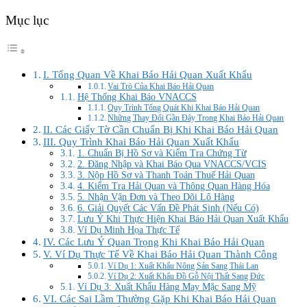
Mục lục
I. Tổng Quan Về Khai Báo Hải Quan Xuất Khẩu
Vai Trò Của Khai Báo Hải Quan
Hệ Thống Khai Báo VNACCS
Quy Trình Tổng Quát Khi Khai Báo Hải Quan
Những Thay Đổi Gần Đây Trong Khai Báo Hải Quan
II. Các Giấy Tờ Cần Chuẩn Bị Khi Khai Báo Hải Quan
III. Quy Trình Khai Báo Hải Quan Xuất Khẩu
1. Chuẩn Bị Hồ Sơ và Kiểm Tra Chứng Từ
2. Đăng Nhập và Khai Báo Qua VNACCS/VCIS
3. Nộp Hồ Sơ và Thanh Toán Thuế Hải Quan
4. Kiểm Tra Hải Quan và Thông Quan Hàng Hóa
5. Nhận Vận Đơn và Theo Dõi Lô Hàng
6. Giải Quyết Các Vấn Đề Phát Sinh (Nếu Có)
Lưu Ý Khi Thực Hiện Khai Báo Hải Quan Xuất Khẩu
Ví Dụ Minh Họa Thực Tế
IV. Các Lưu Ý Quan Trọng Khi Khai Báo Hải Quan
V. Ví Dụ Thực Tế Về Khai Báo Hải Quan Thành Công
Ví Dụ 1: Xuất Khẩu Nông Sản Sang Thái Lan
Ví Dụ 2: Xuất Khẩu Đồ Gỗ Nội Thất Sang Đức
Ví Dụ 3: Xuất Khẩu Hàng May Mặc Sang Mỹ
VI. Các Sai Lầm Thường Gặp Khi Khai Báo Hải Quan