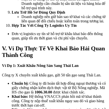
Doanh nghiệp cần chuẩn bị sẵn tài liệu và hàng hóa để
hỗ trợ quá trình này.
Lưu Trữ Hồ Sơ Đúng Quy Định
Doanh nghiệp nên giữ bản sao tờ khai và các chứng từ
liên quan để đối chiếu hoặc kiểm toán trong tương lai.
Hợp Tác Với Công Ty Logistics Uy Tín
Đơn vị logistics uy tín sẽ hỗ trợ từ khâu khai báo đến thông
quan, giúp tối ưu thời gian và chi phí vận chuyển.
V. Ví Dụ Thực Tế Về Khai Báo Hải Quan
Thành Công
Ví Dụ 1: Xuất Khẩu Nông Sản Sang Thái Lan
Công ty X chuyên xuất khẩu gạo, gửi 50 tấn gạo sang Thái Lan.
Chuẩn bị:
Công ty đã hoàn tất hợp đồng ngoại thương và có
giấy chứng nhận kiểm dịch thực vật từ Bộ Nông nghiệp. Mã
HS cho gạo là
1006.30.00
được khai chính xác.
Khai báo:
Hệ thống VNACCS phản hồi mã tờ khai thành
công. Công ty nộp thuế xuất khẩu ngay sau đó và giao hàng
trước thời hạn cut-off.