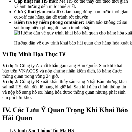
Cập nhật mã HS mới:
Mã HS có thể thay đổi theo thời gian
và ảnh hưởng đến mức thuế suất.
Chú ý thời gian cut-off:
Giao hàng đúng hạn trước thời gian
cut-off của hãng tàu để tránh rớt chuyến.
Kiểm tra kỹ niêm phong container:
Đảm bảo không có sai
sót trong niêm phong để tránh tranh chấp.
Hướng dẫn về quy trình khai báo hải quan cho hàng hóa xuất 
Ví Dụ Minh Họa Thực Tế
Ví dụ 1:
Công ty A xuất khẩu gạo sang Hàn Quốc. Sau khi khai
báo trên VNACCS và nộp chứng nhận kiểm dịch, lô hàng được
thông quan trong vòng 24 giờ.
Ví dụ 2:
Công ty B xuất khẩu thủy sản sang Nhật Bản nhưng khai
sai mã HS, dẫn đến lô hàng bị giữ lại. Sau khi điều chỉnh thông tin
và nộp bổ sung hồ sơ, hàng hóa được thông quan nhưng phát sinh
chi phí lưu kho.
IV. Các Lưu Ý Quan Trọng Khi Khai Báo
Hải Quan
Chính Xác Thông Tin Mã HS