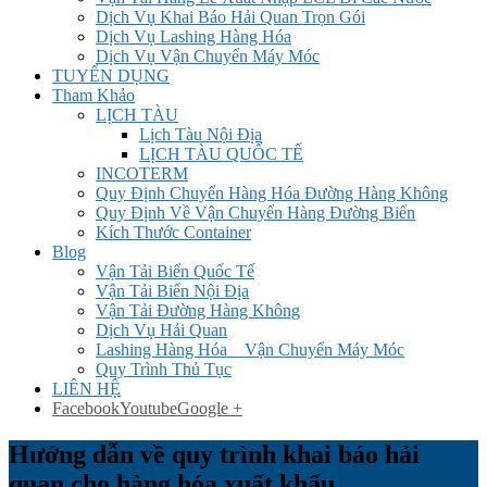
Dịch Vụ Khai Báo Hải Quan Trọn Gói
Dịch Vụ Lashing Hàng Hóa
Dịch Vụ Vận Chuyển Máy Móc
TUYỂN DỤNG
Tham Khảo
LỊCH TÀU
Lịch Tàu Nội Địa
LỊCH TÀU QUỐC TẾ
INCOTERM
Quy Định Chuyển Hàng Hóa Đường Hàng Không
Quy Định Về Vận Chuyển Hàng Đường Biển
Kích Thước Container
Blog
Vận Tải Biển Quốc Tế
Vận Tải Biển Nội Địa
Vận Tải Đường Hàng Không
Dịch Vụ Hải Quan
Lashing Hàng Hóa _ Vận Chuyển Máy Móc
Quy Trình Thủ Tục
LIÊN HỆ
Facebook
Youtube
Google +
Hướng dẫn về quy trình khai báo hải
quan cho hàng hóa xuất khẩu