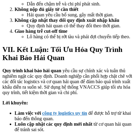
Dẫn đến chậm trễ và chi phí phát sinh.
Không nộp đủ giấy tờ cần thiết
Hải quan yêu cầu bổ sung, gây mất thời gian.
Không cập nhật thay đổi quy định xuất nhập khẩu
Quy định hải quan có thể thay đổi theo thời gian.
Giao hàng trễ cut-off time
Lô hàng có thể bị rớt tàu và phải đợi chuyến tiếp theo.
VII. Kết Luận: Tối Ưu Hóa Quy Trình
Khai Báo Hải Quan
Quy trình khai báo hải quan
yêu cầu sự chính xác và tuân thủ
nghiêm ngặt các quy định. Doanh nghiệp cần phối hợp chặt chẽ với
các đối tác logistics và cơ quan hải quan để đảm bảo quá trình xuất
khẩu diễn ra suôn sẻ. Sử dụng hệ thống VNACCS giúp tối ưu hóa
quy trình, tiết kiệm thời gian và chi phí.
Lời khuyên:
Làm việc với
công ty logistics uy tín
để được hỗ trợ từ khai
báo đến thông quan.
Luôn cập nhật các quy định mới nhất
từ cơ quan hải quan
để tránh sai sót.