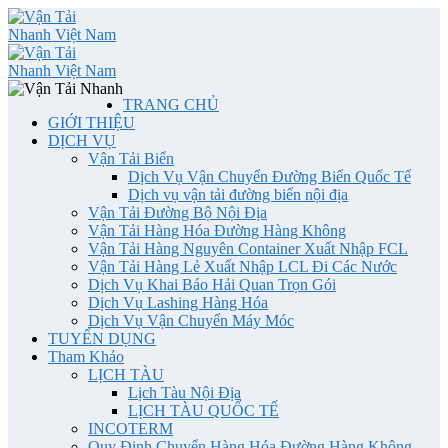
TRANG CHỦ
GIỚI THIỆU
DỊCH VỤ
Vận Tải Biển
Dịch Vụ Vận Chuyển Đường Biển Quốc Tế
Dịch vụ vận tải đường biển nội địa
Vận Tải Đường Bộ Nội Địa
Vận Tải Hàng Hóa Đường Hàng Không
Vận Tải Hàng Nguyên Container Xuất Nhập FCL
Vận Tải Hàng Lẻ Xuất Nhập LCL Đi Các Nước
Dịch Vụ Khai Báo Hải Quan Trọn Gói
Dịch Vụ Lashing Hàng Hóa
Dịch Vụ Vận Chuyển Máy Móc
TUYỂN DỤNG
Tham Khảo
LỊCH TÀU
Lịch Tàu Nội Địa
LỊCH TÀU QUỐC TẾ
INCOTERM
Quy Định Chuyển Hàng Hóa Đường Hàng Không