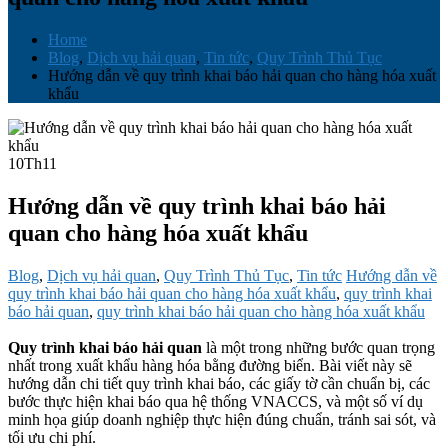
Home
Blog
,
Dịch vụ hải quan
,
Tin tức
,
Quy Trình Thủ Tục
Hướng dẫn về quy trình khai báo hải quan cho hàng hóa xuất
khẩu
10
Th11
Hướng dẫn về quy trình khai báo hải
quan cho hàng hóa xuất khẩu
Blog
,
Dịch vụ hải quan
,
Quy Trình Thủ Tục
,
Tin tức
Hướng dẫn về
quy trình khai báo hải quan cho hàng hóa xuất khẩu
,
quy trình khai
báo hải quan
,
quy trình khai báo hải quan cho hàng hóa xuất khẩu
Quy trình khai báo hải quan
là một trong những bước quan trọng
nhất trong xuất khẩu hàng hóa bằng đường biển. Bài viết này sẽ
hướng dẫn chi tiết quy trình khai báo, các giấy tờ cần chuẩn bị, các
bước thực hiện khai báo qua hệ thống VNACCS, và một số ví dụ
minh họa giúp doanh nghiệp thực hiện đúng chuẩn, tránh sai sót, và
tối ưu chi phí.