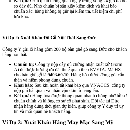
Kết quả:
Hải quan thông quan ngay trong vòng 24 giờ do hồ
sơ đầy đủ. Nhờ chuẩn bị sẵn giấy kiểm dịch và khai báo
chuẩn xác, hàng không bị giữ lại kiểm tra, tiết kiệm chi phí
lưu kho.
Ví Dụ 2: Xuất Khẩu Đồ Gỗ Nội Thất Sang Đức
Công ty Y gửi lô hàng gồm 200 bộ bàn ghế gỗ sang Đức cho khách
hàng nội thất.
Chuẩn bị:
Công ty nộp đầy đủ chứng nhận xuất xứ (Form
A) để được hưởng ưu đãi thuế quan theo EVFTA. Mã HS
cho bàn ghế gỗ là
9403.60.10
. Hàng hóa được đóng gói cẩn
thận và niêm phong đúng chuẩn.
Khai báo:
Sau khi hoàn tất khai báo qua VNACCS, công ty
nộp phí hải quan và nhận vận đơn từ hãng tàu.
Kết quả:
Hàng hóa được thông quan nhanh chóng nhờ hồ sơ
chuẩn chỉnh và không có sự cố phát sinh. Đối tác tại Đức
nhận hàng đúng thời gian dự kiến, giúp công ty Y duy trì uy
tín và mối quan hệ khách hàng.
Ví Dụ 3: Xuất Khẩu Hàng May Mặc Sang Mỹ