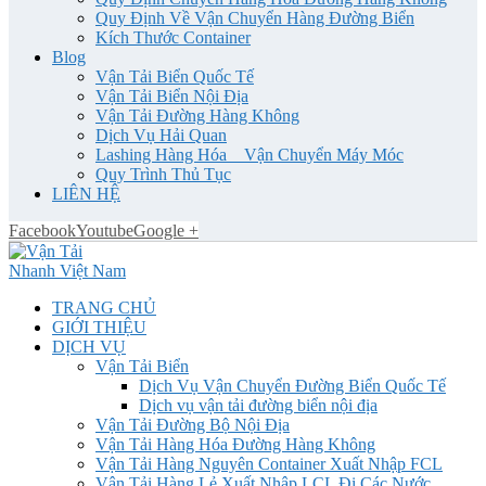
Quy Định Về Vận Chuyển Hàng Đường Biển
Kích Thước Container
Blog
Vận Tải Biển Quốc Tế
Vận Tải Biển Nội Địa
Vận Tải Đường Hàng Không
Dịch Vụ Hải Quan
Lashing Hàng Hóa _ Vận Chuyển Máy Móc
Quy Trình Thủ Tục
LIÊN HỆ
Facebook
Youtube
Google +
TRANG CHỦ
GIỚI THIỆU
DỊCH VỤ
Vận Tải Biển
Dịch Vụ Vận Chuyển Đường Biển Quốc Tế
Dịch vụ vận tải đường biển nội địa
Vận Tải Đường Bộ Nội Địa
Vận Tải Hàng Hóa Đường Hàng Không
Vận Tải Hàng Nguyên Container Xuất Nhập FCL
Vận Tải Hàng Lẻ Xuất Nhập LCL Đi Các Nước