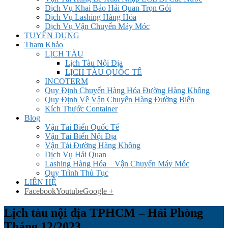
Dịch Vụ Khai Báo Hải Quan Trọn Gói
Dịch Vụ Lashing Hàng Hóa
Dịch Vụ Vận Chuyển Máy Móc
TUYỂN DỤNG
Tham Khảo
LỊCH TÀU
Lịch Tàu Nội Địa
LỊCH TÀU QUỐC TẾ
INCOTERM
Quy Định Chuyển Hàng Hóa Đường Hàng Không
Quy Định Về Vận Chuyển Hàng Đường Biển
Kích Thước Container
Blog
Vận Tải Biển Quốc Tế
Vận Tải Biển Nội Địa
Vận Tải Đường Hàng Không
Dịch Vụ Hải Quan
Lashing Hàng Hóa _ Vận Chuyển Máy Móc
Quy Trình Thủ Tục
LIÊN HỆ
Facebook
Youtube
Google +
Lịch tàu nội địa TPHCM – Hải Phòng
Tháng 12/2023