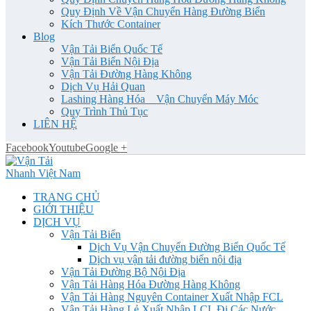
Quy Định Về Vận Chuyển Hàng Đường Biển
Kích Thước Container
Blog
Vận Tải Biển Quốc Tế
Vận Tải Biển Nội Địa
Vận Tải Đường Hàng Không
Dịch Vụ Hải Quan
Lashing Hàng Hóa _ Vận Chuyển Máy Móc
Quy Trình Thủ Tục
LIÊN HỆ
Facebook
Youtube
Google +
TRANG CHỦ
GIỚI THIỆU
DỊCH VỤ
Vận Tải Biển
Dịch Vụ Vận Chuyển Đường Biển Quốc Tế
Dịch vụ vận tải đường biển nội địa
Vận Tải Đường Bộ Nội Địa
Vận Tải Hàng Hóa Đường Hàng Không
Vận Tải Hàng Nguyên Container Xuất Nhập FCL
Vận Tải Hàng Lẻ Xuất Nhập LCL Đi Các Nước