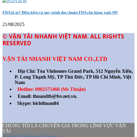
FDA là gì? Điều kiện và quy trình đạt chuẩn FDA cho hàng xuất Mỹ
21/08/2025
© VẬN TẢI NHANH VIỆT NAM. ALL RIGHTS
RESERVED
VẬN TẢI NHANH VIỆT NAM CO.,LTD
Địa Chỉ:
Tòa Vinhomes Grand Park, 512 Nguyễn Xiển,
P. Long Thạnh Mỹ, TP Thủ Đức, TP Hồ Chí Minh, Việt
Nam
Hotline: 0902575466 (Ms Thuận)
Email: thuandtb@fsv.net.vn.
Skype: bichthuan84
CHÚNG TÔI LÀ CHUYÊN GIA TRONG LĨNH VỰC VẬN
TẢI
Facebook
Youtube
Google +