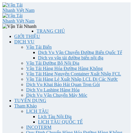
TRANG CHỦ
GIỚI THIỆU
DỊCH VỤ
Vận Tải Biển
Dịch Vụ Vận Chuyển Đường Biển Quốc Tế
Dịch vụ vận tải đường biển nội địa
Vận Tải Đường Bộ Nội Địa
Vận Tải Hàng Hóa Đường Hàng Không
Vận Tải Hàng Nguyên Container Xuất Nhập FCL
Vận Tải Hàng Lẻ Xuất Nhập LCL Đi Các Nước
Dịch Vụ Khai Báo Hải Quan Trọn Gói
Dịch Vụ Lashing Hàng Hóa
Dịch Vụ Vận Chuyển Máy Móc
TUYỂN DỤNG
Tham Khảo
LỊCH TÀU
Lịch Tàu Nội Địa
LỊCH TÀU QUỐC TẾ
INCOTERM
Quy Định Chuyển Hàng Hóa Đường Hàng Không