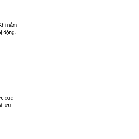
 Khi nắm
bị động.
ớc cực
hí lưu