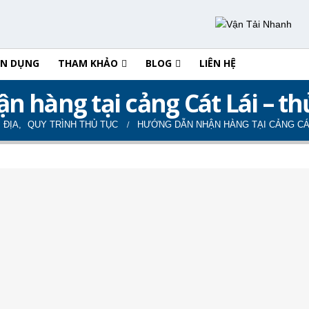
ỂN DỤNG
THAM KHẢO
BLOG
LIÊN HỆ
 hàng tại cảng Cát Lái – thủ
 ĐỊA
,
QUY TRÌNH THỦ TỤC
HƯỚNG DẪN NHẬN HÀNG TẠI CẢNG CÁT 