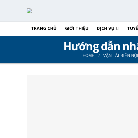
TRANG CHỦ
GIỚI THIỆU
DỊCH VỤ
TUY
Hướng dẫn nhận
HOME
VẬN TẢI BIỂN NỘI