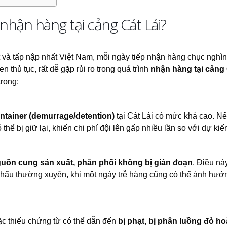
 nhận hàng tại cảng Cát Lái?
 và tấp nập nhất Việt Nam, mỗi ngày tiếp nhận hàng chục nghìn
 thủ tục, rất dễ gặp rủi ro trong quá trình
nhận hàng tại cảng 
trọng:
ntainer (demurrage/detention)
tại Cát Lái có mức khá cao. N
thể bị giữ lại, khiến chi phí đội lên gấp nhiều lần so với dự kiế
uồn cung sản xuất, phân phối không bị gián đoạn
. Điều nà
khẩu thường xuyên, khi một ngày trễ hàng cũng có thể ảnh hưở
ặc thiếu chứng từ có thể dẫn đến
bị phạt, bị phân luồng đỏ ho