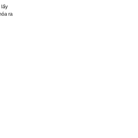
 lấy
hóa ra