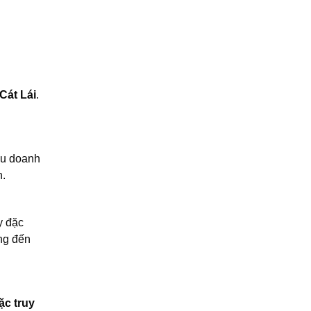
Cát Lái
.
ếu doanh
n.
y đặc
ng đến
ặc truy