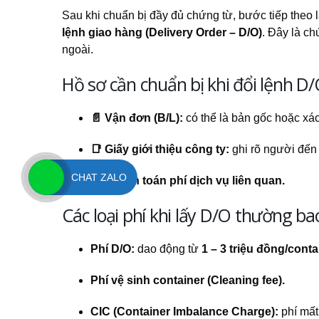
Sau khi chuẩn bị đầy đủ chứng từ, bước tiếp theo
lệnh giao hàng (Delivery Order – D/O)
. Đây là c
ngoài.
Hồ sơ cần chuẩn bị khi đổi lệnh D/
📄 Vận đơn (B/L):
có thể là bản gốc hoặc xá
📑 Giấy giới thiệu công ty:
ghi rõ người đến 
CHAT ZALO
💵 Thanh toán phí dịch vụ liên quan.
Các loại phí khi lấy D/O thường b
Phí D/O:
dao động từ
1 – 3 triệu đồng/conta
Phí vệ sinh container (Cleaning fee).
CIC (Container Imbalance Charge):
phí mất