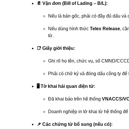
📄 Vận đơn (Bill of Lading – B/L):
Nếu là bản gốc, phải có đầy đủ dấu và 
Nếu dùng hình thức
Telex Release
, cầ
từ.
📑 Giấy giới thiệu:
Ghi rõ họ tên, chức vụ, số CMND/CCCD 
Phải có chữ ký và đóng dấu công ty để
🖥️ Tờ khai hải quan điện tử:
Đã khai báo trên hệ thống
VNACCS/VC
Doanh nghiệp in tờ khai từ hệ thống để x
📌 Các chứng từ bổ sung (nếu có):