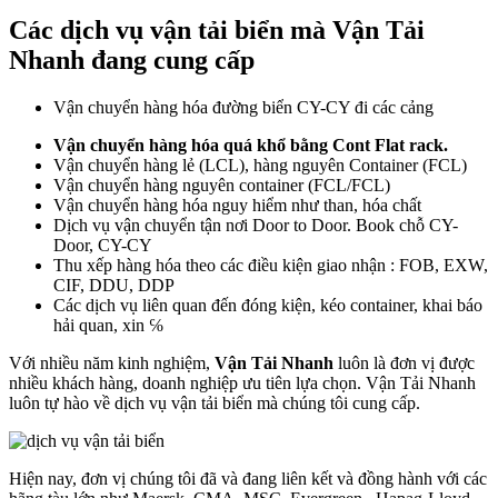
Các dịch vụ vận tải biển mà Vận Tải
Nhanh đang cung cấp
Vận chuyển hàng hóa đường biển CY-CY đi các cảng
Vận chuyển hàng hóa quá khổ bằng Cont Flat rack.
Vận chuyển hàng lẻ (LCL), hàng nguyên Container (FCL)
Vận chuyển hàng nguyên container (FCL/FCL)
Vận chuyển hàng hóa nguy hiểm như than, hóa chất
Dịch vụ vận chuyển tận nơi Door to Door. Book chỗ CY-
Door, CY-CY
Thu xếp hàng hóa theo các điều kiện giao nhận : FOB, EXW,
CIF, DDU, DDP
Các dịch vụ liên quan đến đóng kiện, kéo container, khai báo
hải quan, xin ℅
Với nhiều năm kinh nghiệm,
Vận Tải Nhanh
luôn là đơn vị được
nhiều khách hàng, doanh nghiệp ưu tiên lựa chọn. Vận Tải Nhanh
luôn tự hào về dịch vụ vận tải biển mà chúng tôi cung cấp.
Hiện nay, đơn vị chúng tôi đã và đang liên kết và đồng hành với các