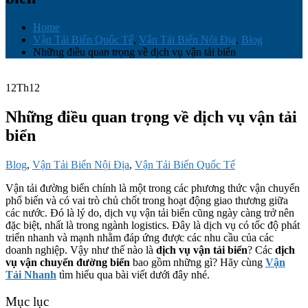
Home
Vận Tải Biển Quốc Tế
,
Vận Tải Biển Nội Địa
,
Blog
Những điều quan trọng về dịch vụ vận tải biển
12
Th12
Những điều quan trọng về dịch vụ vận tải
biển
Blog
,
Vận Tải Biển Nội Địa
,
Vận Tải Biển Quốc Tế
Vận tải đường biển chính là một trong các phương thức vận chuyển
phổ biến và có vai trò chủ chốt trong hoạt động giao thương giữa
các nước. Đó là lý do, dịch vụ vận tải biển cũng ngày càng trở nên
đặc biệt, nhất là trong ngành logistics. Đây là dịch vụ có tốc độ phát
triển nhanh và mạnh nhằm đáp ứng được các nhu cầu của các
doanh nghiệp. Vậy như thế nào là
dịch vụ vận tải biển
? Các
dịch
vụ vận chuyển đường biển
bao gồm những gì? Hãy cùng
Vận
Tải Nhanh
tìm hiểu qua bài viết dưới đây nhé.
Mục lục