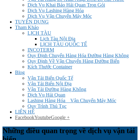
Dịch Vụ Khai Báo Hải Quan Trọn Gói
Dịch Vụ Lashing Hàng Hóa
Dịch Vụ Vận Chuyển Máy Móc
TUYỂN DỤNG
Tham Khảo
LỊCH TÀU
Lịch Tàu Nội Địa
LỊCH TÀU QUỐC TẾ
INCOTERM
Quy Định Chuyển Hàng Hóa Đường Hàng Không
Quy Định Về Vận Chuyển Hàng Đường Biển
Kích Thước Container
Blog
Vận Tải Biển Quốc Tế
Vận Tải Biển Nội Địa
Vận Tải Đường Hàng Không
Dịch Vụ Hải Quan
Lashing Hàng Hóa _ Vận Chuyển Máy Móc
Quy Trình Thủ Tục
LIÊN HỆ
Facebook
Youtube
Google +
Những điều quan trọng về dịch vụ vận tải
biển