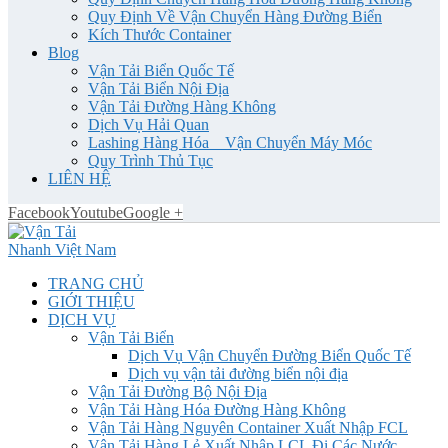
Quy Định Về Vận Chuyển Hàng Đường Biển
Kích Thước Container
Blog
Vận Tải Biển Quốc Tế
Vận Tải Biển Nội Địa
Vận Tải Đường Hàng Không
Dịch Vụ Hải Quan
Lashing Hàng Hóa _ Vận Chuyển Máy Móc
Quy Trình Thủ Tục
LIÊN HỆ
Facebook
Youtube
Google +
TRANG CHỦ
GIỚI THIỆU
DỊCH VỤ
Vận Tải Biển
Dịch Vụ Vận Chuyển Đường Biển Quốc Tế
Dịch vụ vận tải đường biển nội địa
Vận Tải Đường Bộ Nội Địa
Vận Tải Hàng Hóa Đường Hàng Không
Vận Tải Hàng Nguyên Container Xuất Nhập FCL
Vận Tải Hàng Lẻ Xuất Nhập LCL Đi Các Nước