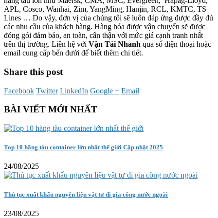
hãng tàu lớn như Maersk, CMA, MSC, Evergreen, Hapag-Lloyd,
APL, Cosco, Wanhai, Zim, YangMing, Hanjin, RCL, KMTC, TS
Lines … Do vậy, đơn vị của chúng tôi sẽ luôn đáp ứng được đầy đủ
các nhu cầu của khách hàng. Hàng hóa được vận chuyển sẽ được
đóng gói đảm bảo, an toàn, cẩn thận với mức giá cạnh tranh nhất
trên thị trường. Liên hệ với
Vận Tải Nhanh
qua số điện thoại hoặc
email cung cấp bến dưới để biết thêm chi tiết.
Share this post
Facebook
Twitter
LinkedIn
Google +
Email
BÀI VIẾT MỚI NHẤT
Top 10 hãng tàu container lớn nhất thế giới Cập nhật 2025
24/08/2025
Thủ tục xuất khẩu nguyên liệu vật tư đi gia công nước ngoài
23/08/2025