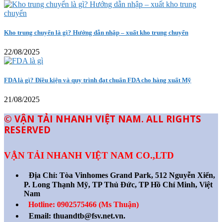
Kho trung chuyển là gì? Hướng dẫn nhập – xuất kho trung chuyển
22/08/2025
FDA là gì? Điều kiện và quy trình đạt chuẩn FDA cho hàng xuất Mỹ
21/08/2025
© VẬN TẢI NHANH VIỆT NAM. ALL RIGHTS
RESERVED
VẬN TẢI NHANH VIỆT NAM CO.,LTD
Địa Chỉ:
Tòa Vinhomes Grand Park, 512 Nguyễn Xiển,
P. Long Thạnh Mỹ, TP Thủ Đức, TP Hồ Chí Minh, Việt
Nam
Hotline: 0902575466 (Ms Thuận)
Email: thuandtb@fsv.net.vn.