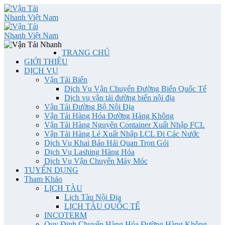
TRANG CHỦ
GIỚI THIỆU
DỊCH VỤ
Vận Tải Biển
Dịch Vụ Vận Chuyển Đường Biển Quốc Tế
Dịch vụ vận tải đường biển nội địa
Vận Tải Đường Bộ Nội Địa
Vận Tải Hàng Hóa Đường Hàng Không
Vận Tải Hàng Nguyên Container Xuất Nhập FCL
Vận Tải Hàng Lẻ Xuất Nhập LCL Đi Các Nước
Dịch Vụ Khai Báo Hải Quan Trọn Gói
Dịch Vụ Lashing Hàng Hóa
Dịch Vụ Vận Chuyển Máy Móc
TUYỂN DỤNG
Tham Khảo
LỊCH TÀU
Lịch Tàu Nội Địa
LỊCH TÀU QUỐC TẾ
INCOTERM
Quy Định Chuyển Hàng Hóa Đường Hàng Không