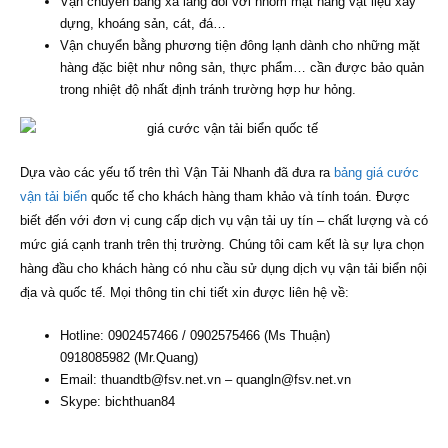
Vận chuyển bằng xà lang đối với nhóm mặt hàng vật liệu xây
dựng, khoáng sản, cát, đá…
Vận chuyển bằng phương tiện đông lạnh dành cho những mặt
hàng đặc biệt như nông sản, thực phẩm… cần được bảo quản
trong nhiệt độ nhất định tránh trường hợp hư hỏng.
Dựa vào các yếu tố trên thì Vận Tải Nhanh đã đưa ra
bảng giá cước
vận tải biển
quốc tế cho khách hàng tham khảo và tính toán. Được
biết đến với đơn vị cung cấp dịch vụ vận tải uy tín – chất lượng và có
mức giá cạnh tranh trên thị trường. Chúng tôi cam kết là sự lựa chọn
hàng đầu cho khách hàng có nhu cầu sử dụng dịch vụ vận tải biển nội
địa và quốc tế. Mọi thông tin chi tiết xin được liên hệ về:
Hotline: 0902457466 / 0902575466 (Ms Thuận)
0918085982 (Mr.Quang)
Email: thuandtb@fsv.net.vn – quangln@fsv.net.vn
Skype: bichthuan84