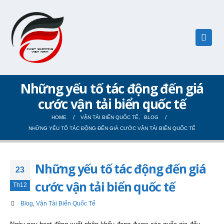
Những yếu tố tác động đến giá
cước vận tải biển quốc tế
HOME
VẬN TẢI BIỂN QUỐC TẾ
,
BLOG
NHỮNG YẾU TỐ TÁC ĐỘNG ĐẾN GIÁ CƯỚC VẬN TẢI BIỂN QUỐC TẾ
Những yếu tố tác động đến giá
23
cước vận tải biển quốc tế
Th12
Blog
,
Vận Tải Biển Quốc Tế