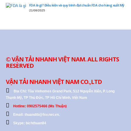
FDA là gì? Điều kiện và quy trình đạt chuẩn FDA cho hàng xuất Mỹ
21/08/2025
© VẬN TẢI NHANH VIỆT NAM. ALL RIGHTS
RESERVED
VẬN TẢI NHANH VIỆT NAM CO.,LTD
Địa Chỉ:
Tòa Vinhomes Grand Park, 512 Nguyễn Xiển, P. Long
Thạnh Mỹ, TP Thủ Đức, TP Hồ Chí Minh, Việt Nam
Hotline: 0902575466 (Ms Thuận)
Email: thuandtb@fsv.net.vn.
Skype: bichthuan84