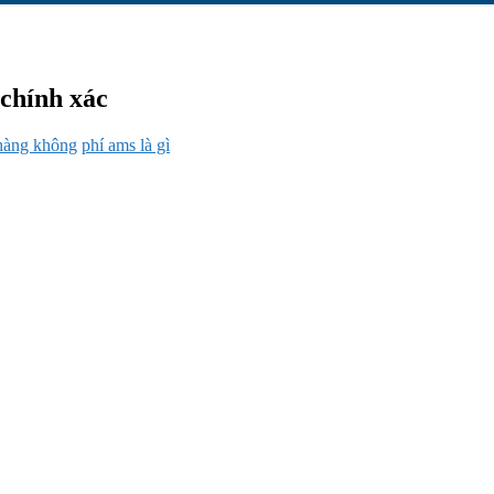
 chính xác
hàng không
phí ams là gì