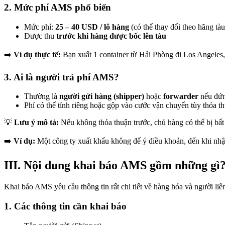
2. Mức phí AMS phổ biến
Mức phí:
25 – 40 USD / lô hàng
(có thể thay đổi theo hãng tà
Được thu
trước khi hàng được bốc lên tàu
➡️
Ví dụ thực tế:
Bạn xuất 1 container từ Hải Phòng đi Los Angeles
3. Ai là người trả phí AMS?
Thường là
người gửi hàng (shipper)
hoặc
forwarder
nếu đứn
Phí có thể tính riêng hoặc gộp vào cước vận chuyển tùy thỏa t
💡
Lưu ý mô tả:
Nếu không thỏa thuận trước, chủ hàng có thể bị bất
➡️
Ví dụ:
Một công ty xuất khẩu không để ý điều khoản, đến khi nhận
III. Nội dung khai báo AMS gồm những gì
Khai báo AMS yêu cầu thông tin rất chi tiết về hàng hóa và người liê
1. Các thông tin cần khai báo