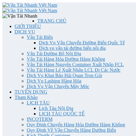
TRANG CHỦ
GIỚI THIỆU
DỊCH VỤ
Vận Tải Biển
Dịch Vụ Vận Chuyển Đường Biển Quốc Tế
Dịch vụ vận tải đường biển nội địa
Vận Tải Đường Bộ Nội Địa
Vận Tải Hàng Hóa Đường Hàng Không
Vận Tải Hàng Nguyên Container Xuất Nhập FCL
Vận Tải Hàng Lẻ Xuất Nhập LCL Đi Các Nước
Dịch Vụ Khai Báo Hải Quan Trọn Gói
Dịch Vụ Lashing Hàng Hóa
Dịch Vụ Vận Chuyển Máy Móc
TUYỂN DỤNG
Tham Khảo
LỊCH TÀU
Lịch Tàu Nội Địa
LỊCH TÀU QUỐC TẾ
INCOTERM
Quy Định Chuyển Hàng Hóa Đường Hàng Không
Quy Định Về Vận Chuyển Hàng Đường Biển
Kích Thước Container