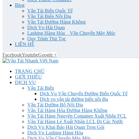
Blog
Vận Tải Biển Quốc Tế
Vận Tải Biển Nội Địa
Vận Tải Đường Hàng Không
Dịch Vụ Hải Quan
Lashing Hàng Hóa _ Vận Chuyển Máy Móc
Quy Trình Thủ Tục
LIÊN HỆ
Facebook
Youtube
Google +
TRANG CHỦ
GIỚI THIỆU
DỊCH VỤ
Vận Tải Biển
Dịch Vụ Vận Chuyển Đường Biển Quốc Tế
Dịch vụ vận tải đường biển nội địa
Vận Tải Đường Bộ Nội Địa
Vận Tải Hàng Hóa Đường Hàng Không
Vận Tải Hàng Nguyên Container Xuất Nhập FCL
Vận Tải Hàng Lẻ Xuất Nhập LCL Đi Các Nước
Dịch Vụ Khai Báo Hải Quan Trọn Gói
Dịch Vụ Lashing Hàng Hóa
Dịch Vụ Vận Chuyển Máy Móc