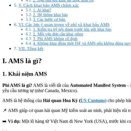
2. Hậu quả khi khai sai hoặc khai trễ
V. Cách khai báo AMS chính xác
1. Ai khai?
2. Hệ thống khai báo
3. Các bước cơ bản:
VI. Các lưu ý quan trọng về phí và khai báo AMS
1. Kiểm tra kỹ nội dung trước khi gửi khai báo
2. Mỗi vận đơn cần khai riêng
3. Phí AMS không cố định
4. Không khai đồng thời ISF và AMS nếu không đúng quy 
VII. Tổng kết
I. AMS là gì?
1. Khái niệm AMS
Phí AMS là gì?
AMS là viết tắt của
Automated Manifest System
– 
yêu cầu tương tự (như Canada, Mexico).
AMS là hệ thống của
Hải quan Hoa Kỳ (
US Customs)
cho phép hãn
📌 AMS giúp cơ quan hải quan Mỹ kiểm soát an ninh, phát hiện rủi r
➡️
Ví dụ:
Một lô hàng từ Việt Nam đi New York (USA), trước khi cont