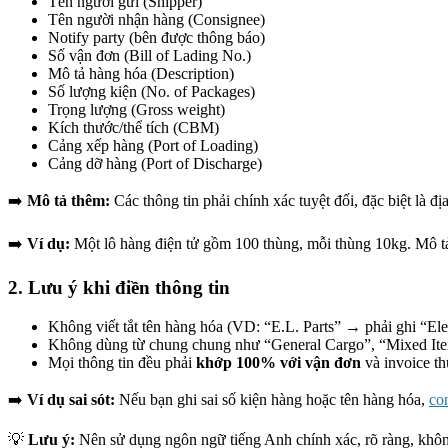
Tên người gửi (Shipper)
Tên người nhận hàng (Consignee)
Notify party (bên được thông báo)
Số vận đơn (Bill of Lading No.)
Mô tả hàng hóa (Description)
Số lượng kiện (No. of Packages)
Trọng lượng (Gross weight)
Kích thước/thể tích (CBM)
Cảng xếp hàng (Port of Loading)
Cảng dỡ hàng (Port of Discharge)
➡️
Mô tả thêm:
Các thông tin phải chính xác tuyệt đối, đặc biệt là đ
➡️
Ví dụ:
Một lô hàng điện tử gồm 100 thùng, mỗi thùng 10kg. Mô tả
2. Lưu ý khi điền thông tin
Không viết tắt tên hàng hóa (VD: “E.L. Parts” → phải ghi “Elec
Không dùng từ chung chung như “General Cargo”, “Mixed It
Mọi thông tin đều phải
khớp 100% với vận đơn
và invoice t
➡️
Ví dụ sai sót:
Nếu bạn ghi sai số kiện hàng hoặc tên hàng hóa,
co
💡
Lưu ý:
Nên sử dụng ngôn ngữ tiếng Anh chính xác, rõ ràng, không