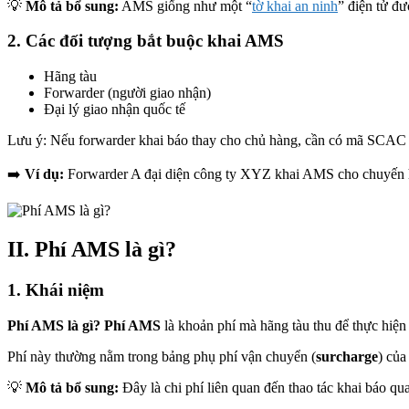
💡
Mô tả bổ sung:
AMS giống như một “
tờ khai an ninh
” điện tử đư
2. Các đối tượng bắt buộc khai AMS
Hãng tàu
Forwarder (người giao nhận)
Đại lý giao nhận quốc tế
Lưu ý: Nếu forwarder khai báo thay cho chủ hàng, cần có mã SCAC 
➡️
Ví dụ:
Forwarder A đại diện công ty XYZ khai AMS cho chuyến hà
II. Phí AMS là gì?
1. Khái niệm
Phí AMS là gì? Phí AMS
là khoản phí mà hãng tàu thu để thực hiệ
Phí này thường nằm trong bảng phụ phí vận chuyển (
surcharge
) của
💡
Mô tả bổ sung:
Đây là chi phí liên quan đến thao tác khai báo q