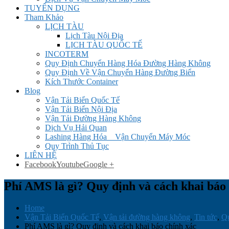
TUYỂN DỤNG
Tham Khảo
LỊCH TÀU
Lịch Tàu Nội Địa
LỊCH TÀU QUỐC TẾ
INCOTERM
Quy Định Chuyển Hàng Hóa Đường Hàng Không
Quy Định Về Vận Chuyển Hàng Đường Biển
Kích Thước Container
Blog
Vận Tải Biển Quốc Tế
Vận Tải Biển Nội Địa
Vận Tải Đường Hàng Không
Dịch Vụ Hải Quan
Lashing Hàng Hóa _ Vận Chuyển Máy Móc
Quy Trình Thủ Tục
LIÊN HỆ
Facebook
Youtube
Google +
Phí AMS là gì? Quy định và cách khai báo
Home
Vận Tải Biển Quốc Tế
,
Vận tải đường hàng không
,
Tin tức
,
Qu
Phí AMS là gì? Quy định và cách khai báo chính xác