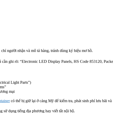
ịa chỉ người nhận và mô tả hàng, tránh dùng ký hiệu mơ hồ.
 cần ghi rõ: “Electronic LED Display Panels, HS Code 853120, Packed
trical Light Parts”)
ems”
hương mại
ntainer
có thể bị giữ lại ở cảng Mỹ để kiểm tra, phát sinh phí lưu bãi và
 sử dụng tiếng địa phương hay viết tắt nội bộ.