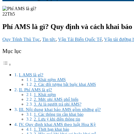
22
Th5
Phí AMS là gì? Quy định và cách khai báo
Quy Trình Thủ Tục
,
Tin tức
,
Vận Tải Biển Quốc Tế
,
Vận tải đường 
Mục lục
I. AMS là gì?
1. Khái niệm AMS
2. Các đối tượng bắt buộc khai AMS
II. Phí AMS là gì?
1. Khái niệm
2. Mức phí AMS phổ biến
3. Ai là người trả phí AMS?
III. Nội dung khai báo AMS gồm những gì?
1. Các thông tin cần khai báo
2. Lưu ý khi điền thông tin
IV. Quy định khai AMS theo luật Hoa Kỳ
1. Thời hạn khai báo