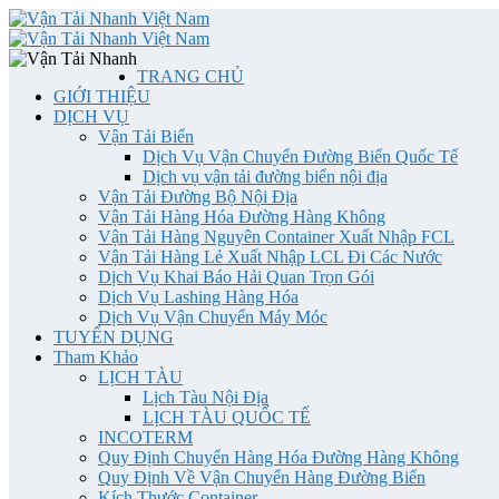
TRANG CHỦ
GIỚI THIỆU
DỊCH VỤ
Vận Tải Biển
Dịch Vụ Vận Chuyển Đường Biển Quốc Tế
Dịch vụ vận tải đường biển nội địa
Vận Tải Đường Bộ Nội Địa
Vận Tải Hàng Hóa Đường Hàng Không
Vận Tải Hàng Nguyên Container Xuất Nhập FCL
Vận Tải Hàng Lẻ Xuất Nhập LCL Đi Các Nước
Dịch Vụ Khai Báo Hải Quan Trọn Gói
Dịch Vụ Lashing Hàng Hóa
Dịch Vụ Vận Chuyển Máy Móc
TUYỂN DỤNG
Tham Khảo
LỊCH TÀU
Lịch Tàu Nội Địa
LỊCH TÀU QUỐC TẾ
INCOTERM
Quy Định Chuyển Hàng Hóa Đường Hàng Không
Quy Định Về Vận Chuyển Hàng Đường Biển
Kích Thước Container