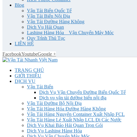
Blog
Vận Tải Biển Quốc Tế
Vận Tải Biển Nội Địa
Vận Tải Đường Hàng Không
Dịch Vụ Hải Quan
Lashing Hàng Hóa _ Vận Chuyển Máy Móc
Quy Trình Thủ Tục
LIÊN HỆ
Facebook
Youtube
Google +
TRANG CHỦ
GIỚI THIỆU
DỊCH VỤ
Vận Tải Biển
Dịch Vụ Vận Chuyển Đường Biển Quốc Tế
Dịch vụ vận tải đường biển nội địa
Vận Tải Đường Bộ Nội Địa
Vận Tải Hàng Hóa Đường Hàng Không
Vận Tải Hàng Nguyên Container Xuất Nhập FCL
Vận Tải Hàng Lẻ Xuất Nhập LCL Đi Các Nước
Dịch Vụ Khai Báo Hải Quan Trọn Gói
Dịch Vụ Lashing Hàng Hóa
Dịch Vụ Vận Chuyển Máy Móc