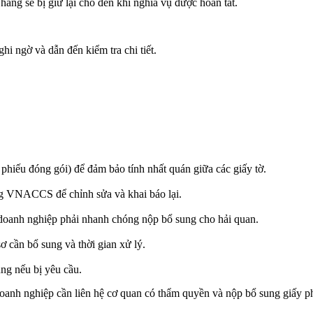
àng sẽ bị giữ lại cho đến khi nghĩa vụ được hoàn tất.
i ngờ và dẫn đến kiểm tra chi tiết.
 phiếu đóng gói) để đảm bảo tính nhất quán giữa các giấy tờ.
ng VNACCS để chỉnh sửa và khai báo lại.
 doanh nghiệp phải nhanh chóng nộp bổ sung cho hải quan.
sơ cần bổ sung và thời gian xử lý.
ung nếu bị yêu cầu.
 doanh nghiệp cần liên hệ cơ quan có thẩm quyền và nộp bổ sung giấy 