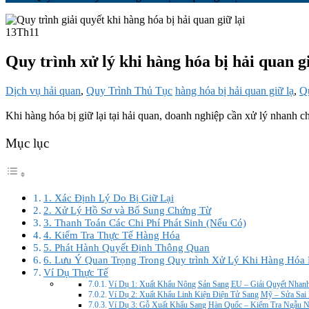
13
Th11
Quy trình xử lý khi hàng hóa bị hải quan gi
Dịch vụ hải quan
,
Quy Trình Thủ Tục
hàng hóa bị hải quan giữ lạ
,
Qu
Khi hàng hóa bị giữ lại tại hải quan, doanh nghiệp cần xử lý nhanh chó
Mục lục
1. Xác Định Lý Do Bị Giữ Lại
2. Xử Lý Hồ Sơ và Bổ Sung Chứng Từ
3. Thanh Toán Các Chi Phí Phát Sinh (Nếu Có)
4. Kiểm Tra Thực Tế Hàng Hóa
5. Phát Hành Quyết Định Thông Quan
6. Lưu Ý Quan Trọng Trong Quy trình Xử Lý Khi Hàng Hóa 
Ví Dụ Thực Tế
Ví Dụ 1: Xuất Khẩu Nông Sản Sang EU – Giải Quyết Nha
Ví Dụ 2: Xuất Khẩu Linh Kiện Điện Tử Sang Mỹ – Sửa Sa
Ví Dụ 3: Gỗ Xuất Khẩu Sang Hàn Quốc – Kiểm Tra Ngẫu N