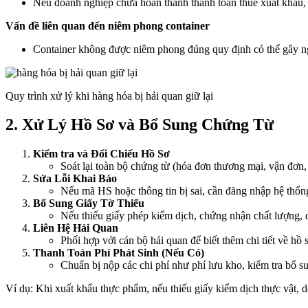
Nếu doanh nghiệp chưa hoàn thành thanh toán thuế xuất khẩu, h
Vấn đề liên quan đến niêm phong container
Container không được niêm phong đúng quy định có thể gây ngh
Quy trình xử lý khi hàng hóa bị hải quan giữ lại
2. Xử Lý Hồ Sơ và Bổ Sung Chứng Từ
Kiểm tra và Đối Chiếu Hồ Sơ
Soát lại toàn bộ chứng từ (hóa đơn thương mại, vận đơn,
Sửa Lỗi Khai Báo
Nếu mã HS hoặc thông tin bị sai, cần đăng nhập hệ thố
Bổ Sung Giấy Tờ Thiếu
Nếu thiếu giấy phép kiểm dịch, chứng nhận chất lượng,
Liên Hệ Hải Quan
Phối hợp với cán bộ hải quan để biết thêm chi tiết về hồ 
Thanh Toán Phí Phát Sinh (Nếu Có)
Chuẩn bị nộp các chi phí như phí lưu kho, kiểm tra bổ s
Ví dụ: Khi xuất khẩu thực phẩm, nếu thiếu giấy kiểm dịch thực vật,