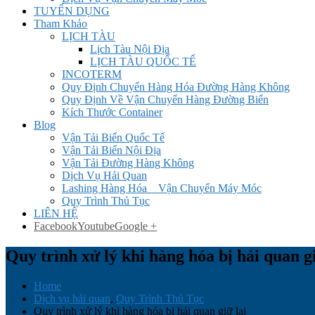
TUYỂN DỤNG
Tham Khảo
LỊCH TÀU
Lịch Tàu Nội Địa
LỊCH TÀU QUỐC TẾ
INCOTERM
Quy Định Chuyển Hàng Hóa Đường Hàng Không
Quy Định Về Vận Chuyển Hàng Đường Biển
Kích Thước Container
Blog
Vận Tải Biển Quốc Tế
Vận Tải Biển Nội Địa
Vận Tải Đường Hàng Không
Dịch Vụ Hải Quan
Lashing Hàng Hóa _ Vận Chuyển Máy Móc
Quy Trình Thủ Tục
LIÊN HỆ
Facebook
Youtube
Google +
Quy trình xử lý khi hàng hóa bị hải quan gi
Home
Dịch vụ hải quan
,
Quy Trình Thủ Tục
Quy trình xử lý khi hàng hóa bị hải quan giữ lại