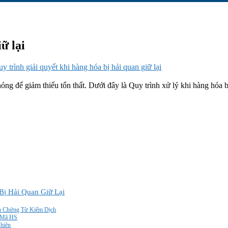
ữ lại
y trình giải quyết khi hàng hóa bị hải quan giữ lại
ng để giảm thiểu tổn thất. Dưới đây là Quy trình xử lý khi hàng hóa bị 
Bị Hải Quan Giữ Lại
nh Chứng Từ Kiểm Dịch
i Mã HS
hiên