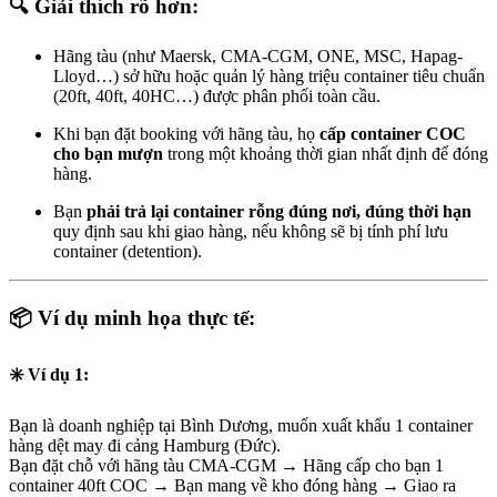
🔍
Giải thích rõ hơn:
Hãng tàu (như Maersk, CMA-CGM, ONE, MSC, Hapag-
Lloyd…) sở hữu hoặc quản lý hàng triệu container tiêu chuẩn
(20ft, 40ft, 40HC…) được phân phối toàn cầu.
Khi bạn đặt booking với hãng tàu, họ
cấp container COC
cho bạn mượn
trong một khoảng thời gian nhất định để đóng
hàng.
Bạn
phải trả lại container rỗng đúng nơi, đúng thời hạn
quy định sau khi giao hàng, nếu không sẽ bị tính phí lưu
container (detention).
📦
Ví dụ minh họa thực tế:
✳️ Ví dụ 1:
Bạn là doanh nghiệp tại Bình Dương, muốn xuất khẩu 1 container
hàng dệt may đi cảng Hamburg (Đức).
Bạn đặt chỗ với hãng tàu CMA-CGM → Hãng cấp cho bạn 1
container 40ft COC → Bạn mang về kho đóng hàng → Giao ra