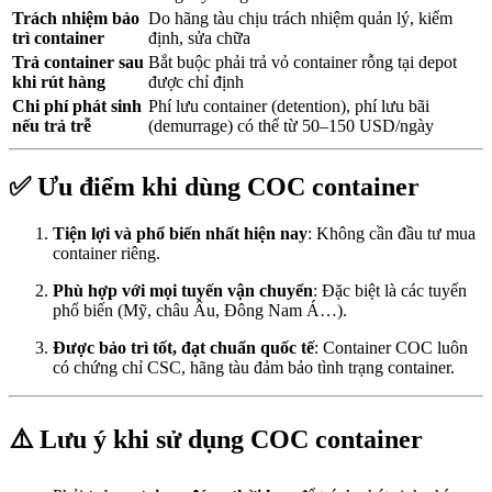
Trách nhiệm bảo
Do hãng tàu chịu trách nhiệm quản lý, kiểm
trì container
định, sửa chữa
Trả container sau
Bắt buộc phải trả vỏ container rỗng tại depot
khi rút hàng
được chỉ định
Chi phí phát sinh
Phí lưu container (detention), phí lưu bãi
nếu trả trễ
(demurrage) có thể từ 50–150 USD/ngày
✅
Ưu điểm khi dùng COC container
Tiện lợi và phổ biến nhất hiện nay
: Không cần đầu tư mua
container riêng.
Phù hợp với mọi tuyến vận chuyển
: Đặc biệt là các tuyến
phổ biến (Mỹ, châu Âu, Đông Nam Á…).
Được bảo trì tốt, đạt chuẩn quốc tế
: Container COC luôn
có chứng chỉ CSC, hãng tàu đảm bảo tình trạng container.
⚠️
Lưu ý khi sử dụng COC container