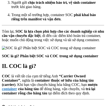
Người gửi
chịu trách nhiệm bảo trì, vệ sinh container
trước khi giao hàng.
Trong một số trường hợp, container SOC
phải khai báo
riêng trên manifest và vận đơn
.
Tóm lại,
SOC là lựa chọn phù hợp cho các doanh nghiệp có nhu
cầu vận chuyển đặc biệt
, đi đến các điểm khó hoàn trả container,
hoặc muốn chủ động trong việc sử dụng và tái sử dụng container.
SOC là gì? Phân biệt SOC và COC trong sử dụng container
II. COC là gì?
COC
là viết tắt của cụm từ tiếng Anh
“Carrier Owned
Container”
, nghĩa là
container thuộc sở hữu của hãng tàu
(carrier)
. Khi bạn vận chuyển hàng hóa bằng COC, bạn
mượn
container
của hãng tàu
để đóng hàng, vận chuyển, và
trả lại
container rỗng cho hãng tàu
tại điểm đích theo quy định.