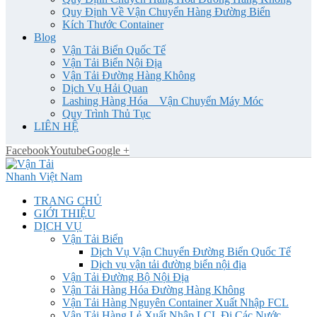
Quy Định Về Vận Chuyển Hàng Đường Biển
Kích Thước Container
Blog
Vận Tải Biển Quốc Tế
Vận Tải Biển Nội Địa
Vận Tải Đường Hàng Không
Dịch Vụ Hải Quan
Lashing Hàng Hóa _ Vận Chuyển Máy Móc
Quy Trình Thủ Tục
LIÊN HỆ
Facebook
Youtube
Google +
TRANG CHỦ
GIỚI THIỆU
DỊCH VỤ
Vận Tải Biển
Dịch Vụ Vận Chuyển Đường Biển Quốc Tế
Dịch vụ vận tải đường biển nội địa
Vận Tải Đường Bộ Nội Địa
Vận Tải Hàng Hóa Đường Hàng Không
Vận Tải Hàng Nguyên Container Xuất Nhập FCL
Vận Tải Hàng Lẻ Xuất Nhập LCL Đi Các Nước