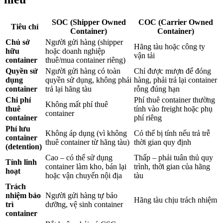
SOC (Shipper Owned
COC (Carrier Owned
Tiêu chí
Container)
Container)
Chủ sở
Người gửi hàng (shipper
Hãng tàu hoặc công ty
hữu
hoặc doanh nghiệp
vận tải
container
thuê/mua container riêng)
Quyền sử
Người gửi hàng có toàn
Chỉ được mượn để đóng
dụng
quyền sử dụng, không phải
hàng, phải trả lại container
container
trả lại hãng tàu
rỗng đúng hạn
Chi phí
Phí thuê container thường
Không mất phí thuê
thuê
tính vào freight hoặc phụ
container
container
phí riêng
Phí lưu
Không áp dụng (vì không
Có thể bị tính nếu trả trễ
container
thuê container từ hãng tàu)
thời gian quy định
(detention)
Cao – có thể sử dụng
Thấp – phải tuân thủ quy
Tính linh
container làm kho, bán lại
trình, thời gian của hãng
hoạt
hoặc vận chuyển nội địa
tàu
Trách
nhiệm bảo
Người gửi hàng tự bảo
Hãng tàu chịu trách nhiệm
trì
dưỡng, vệ sinh container
container