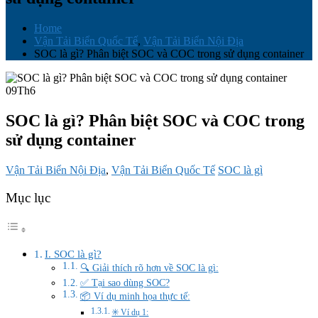
Home
Vận Tải Biển Quốc Tế
,
Vận Tải Biển Nội Địa
SOC là gì? Phân biệt SOC và COC trong sử dụng container
09
Th6
SOC là gì? Phân biệt SOC và COC trong
sử dụng container
Vận Tải Biển Nội Địa
,
Vận Tải Biển Quốc Tế
SOC là gì
Mục lục
I. SOC là gì?
🔍 Giải thích rõ hơn về SOC là gì:
✅ Tại sao dùng SOC?
📦 Ví dụ minh họa thực tế:
✳️ Ví dụ 1: