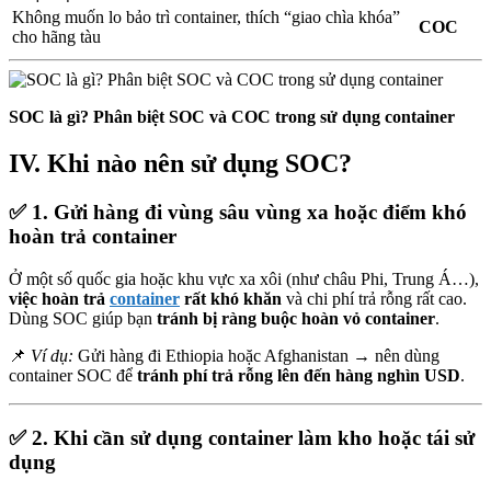
Không muốn lo bảo trì container, thích “giao chìa khóa”
COC
cho hãng tàu
SOC là gì? Phân biệt SOC và COC trong sử dụng container
IV. Khi nào nên sử dụng SOC?
✅
1. Gửi hàng đi vùng sâu vùng xa hoặc điểm khó
hoàn trả container
Ở một số quốc gia hoặc khu vực xa xôi (như châu Phi, Trung Á…),
việc hoàn trả
container
rất khó khăn
và chi phí trả rỗng rất cao.
Dùng SOC giúp bạn
tránh bị ràng buộc hoàn vỏ container
.
📌
Ví dụ:
Gửi hàng đi Ethiopia hoặc Afghanistan → nên dùng
container SOC để
tránh phí trả rỗng lên đến hàng nghìn USD
.
✅
2. Khi cần sử dụng container làm kho hoặc tái sử
dụng