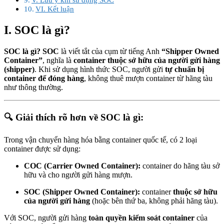
VI. Kết luận
I. SOC là gì?
SOC là gì? SOC
là viết tắt của cụm từ tiếng Anh
“Shipper Owned
Container”
, nghĩa là
container thuộc sở hữu của người gửi hàng
(shipper)
. Khi sử dụng hình thức SOC, người gửi
tự chuẩn bị
container để đóng hàng
, không thuê mượn container từ hãng tàu
như thông thường.
🔍
Giải thích rõ hơn về SOC là gì:
Trong vận chuyển hàng hóa bằng container quốc tế, có 2 loại
container được sử dụng:
COC (Carrier Owned Container):
container do hãng tàu sở
hữu và cho người gửi hàng mượn.
SOC (Shipper Owned Container):
container
thuộc sở hữu
của người gửi hàng
(hoặc bên thứ ba, không phải hãng tàu).
Với SOC, người gửi hàng
toàn quyền kiểm soát container
của