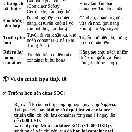
Bắt buộc phải có CSC
Chứng chỉ
Hãng tàu đảm bảo
(Container Safety
bắt buộc
container đạt tiêu chuẩn
Certificate) còn hiệu lực
Doanh nghiệp có nhiều
Cá nhân, doanh nghiệp
Đối tượng
hàng, đi tuyến khó trả vỏ,
vừa và nhỏ, gửi hàng
phù hợp
cần linh hoạt sử dụng
không thường xuyên
Tuyến đi vùng sâu xa, khó
Tuyến phù
Tuyến phổ biến, hệ thống
hoàn container (Châu Phi,
hợp
trả vỏ thuận tiện
Trung Á…)
Rủi ro hư
Hãng tàu chịu trách nhiệm
Tự chịu trách nhiệm nếu
hỏng
(trừ khi người gửi làm
container bị hư hỏng
container
hỏng do đóng hàng)
📦
Ví dụ minh họa thực tế:
✅
Trường hợp nên dùng SOC:
Bạn xuất khẩu thiết bị công nghiệp nặng sang
Nigeria
.
Tại quốc gia này
không có depot trả vỏ container
thuận tiện
, chi phí lưu container rỗng sau 14 ngày lên
đến
900 USD
.
→ Giải pháp:
Mua container SOC (~1.300 USD)
và
sử dụng để vận chuyển, sau đó
bán lại container tại