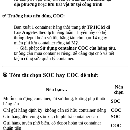
địa phương
hoặc
lưu trữ vật tư tại công trình
.
✅
Trường hợp nên dùng COC:
Bạn xuất 1 container hàng thời trang từ
TP.HCM đi
Los Angeles
theo lịch hàng tuần. Tuyến này có hệ
thống depot hoàn vỏ tốt, hãng tàu cho bạn 14 ngày
miễn phí lưu container rỗng tại Mỹ.
→ Giải pháp:
Sử dụng container COC của hãng tàu
,
không cần mua container riêng, dễ dàng đặt chỗ và tiết
kiệm công sức quản lý container.
🎯
Tóm tắt chọn SOC hay COC dễ nhớ:
Nên
Nếu bạn…
chọn
Muốn chủ động container, tái sử dụng, không phụ thuộc
SOC
hãng tàu
Chỉ gửi hàng định kỳ, không cần sở hữu container riêng
COC
Gửi hàng đến vùng sâu xa, chi phí trả container cao
SOC
Gửi hàng tuyến phổ biến, có depot hoàn trả container
COC
thuận tiện