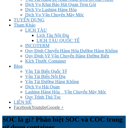
Dịch Vụ Khai Báo Hải Quan Trọn Gói
Dịch Vụ Lashing Hàng Hóa
Dịch Vụ Vận Chuyển Máy Móc
TUYỂN DỤNG
Tham Khảo
LỊCH TÀU
Lịch Tàu Nội Địa
LỊCH TÀU QUỐC TẾ
INCOTERM
Quy Định Chuyển Hàng Hóa Đường Hàng Không
Quy Định Về Vận Chuyển Hàng Đường Biển
Kích Thước Container
Blog
Vận Tải Biển Quốc Tế
Vận Tải Biển Nội Địa
Vận Tải Đường Hàng Không
Dịch Vụ Hải Quan
Lashing Hàng Hóa _ Vận Chuyển Máy Móc
Quy Trình Thủ Tục
LIÊN HỆ
Facebook
Youtube
Google +
SOC là gì? Phân biệt SOC và COC trong
sử dụng container