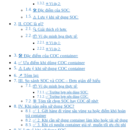
✳️ Ví dụ 2:
🛠️ Đặc điểm của SOC:
⚠️ Lưu ý khi sử dụng SOC:
II. COC là gì?
🔍 Giải thích rõ hơn:
📦 Ví dụ minh họa thực tế:
✳️ Ví dụ 1:
✳️ Ví dụ 2:
🛠️ Đặc điểm của COC container:
✅ Ưu điểm khi dùng COC container
⚠️ Lưu ý khi sử dụng COC container
📌 Tóm lại:
III. So sánh SOC và COC – Đơn giản dễ hiểu
📦 Ví dụ minh họa thực tế:
✅ Trường hợp nên dùng SOC:
✅ Trường hợp nên dùng COC:
🎯 Tóm tắt chọn SOC hay COC dễ nhớ:
IV. Khi nào nên sử dụng SOC?
✅ 1. Gửi hàng đi vùng sâu vùng xa hoặc điểm khó hoàn
trả container
✅ 2. Khi cần sử dụng container làm kho hoặc tái sử dụng
✅ 3. Khi có nguồn container giá rẻ, muốn tối ưu chi phí
V. Lưu ý khi sử dụng SOC