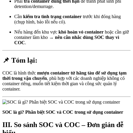
Phải
trả container đúng thời hạn
để tránh phát sinh phí
detention/demurrage.
Cần
kiểm tra tình trạng container
trước khi đóng hàng
(chụp hình, báo lỗi nếu có).
Nếu hàng đến khu vực
khó hoàn vỏ container
hoặc cần giữ
container làm kho →
nên cân nhắc dùng SOC thay vì
COC
.
📌
Tóm lại:
COC là hình thức
mượn container từ hãng tàu để sử dụng tạm
thời trong vận chuyển
, phù hợp với các doanh nghiệp không có
container riêng, muốn tiết kiệm thời gian và công sức quản lý
container.
SOC là gì? Phân biệt SOC và COC trong sử dụng container
III. So sánh SOC và COC – Đơn giản dễ
hiểu