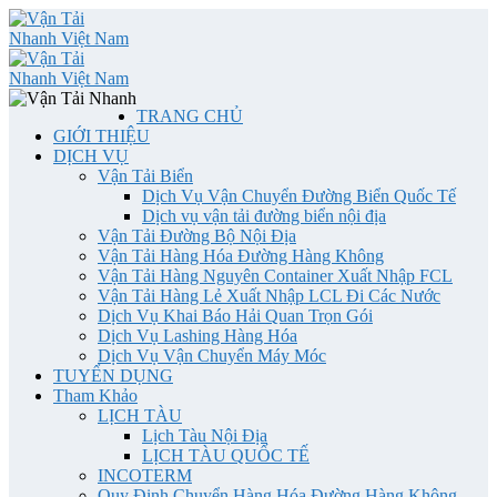
TRANG CHỦ
GIỚI THIỆU
DỊCH VỤ
Vận Tải Biển
Dịch Vụ Vận Chuyển Đường Biển Quốc Tế
Dịch vụ vận tải đường biển nội địa
Vận Tải Đường Bộ Nội Địa
Vận Tải Hàng Hóa Đường Hàng Không
Vận Tải Hàng Nguyên Container Xuất Nhập FCL
Vận Tải Hàng Lẻ Xuất Nhập LCL Đi Các Nước
Dịch Vụ Khai Báo Hải Quan Trọn Gói
Dịch Vụ Lashing Hàng Hóa
Dịch Vụ Vận Chuyển Máy Móc
TUYỂN DỤNG
Tham Khảo
LỊCH TÀU
Lịch Tàu Nội Địa
LỊCH TÀU QUỐC TẾ
INCOTERM
Quy Định Chuyển Hàng Hóa Đường Hàng Không