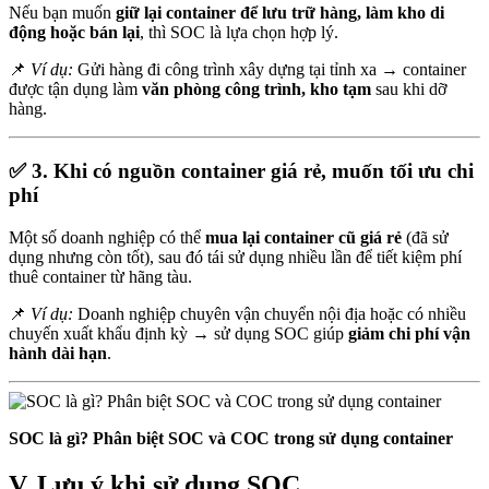
Nếu bạn muốn
giữ lại container để lưu trữ hàng, làm kho di
động hoặc bán lại
, thì SOC là lựa chọn hợp lý.
📌
Ví dụ:
Gửi hàng đi công trình xây dựng tại tỉnh xa → container
được tận dụng làm
văn phòng công trình, kho tạm
sau khi dỡ
hàng.
✅
3. Khi có nguồn container giá rẻ, muốn tối ưu chi
phí
Một số doanh nghiệp có thể
mua lại container cũ giá rẻ
(đã sử
dụng nhưng còn tốt), sau đó tái sử dụng nhiều lần để tiết kiệm phí
thuê container từ hãng tàu.
📌
Ví dụ:
Doanh nghiệp chuyên vận chuyển nội địa hoặc có nhiều
chuyến xuất khẩu định kỳ → sử dụng SOC giúp
giảm chi phí vận
hành dài hạn
.
SOC là gì? Phân biệt SOC và COC trong sử dụng container
V. Lưu ý khi sử dụng SOC