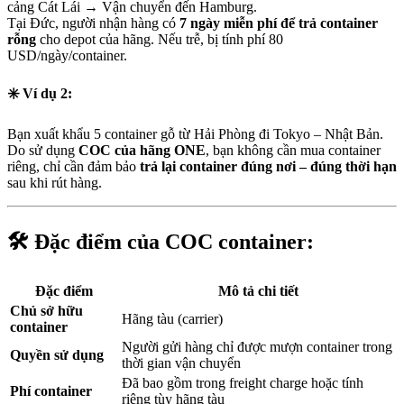
cảng Cát Lái → Vận chuyển đến Hamburg.
Tại Đức, người nhận hàng có
7 ngày miễn phí để trả container
rỗng
cho depot của hãng. Nếu trễ, bị tính phí 80
USD/ngày/container.
✳️ Ví dụ 2:
Bạn xuất khẩu 5 container gỗ từ Hải Phòng đi Tokyo – Nhật Bản.
Do sử dụng
COC của hãng ONE
, bạn không cần mua container
riêng, chỉ cần đảm bảo
trả lại container đúng nơi – đúng thời hạn
sau khi rút hàng.
🛠️
Đặc điểm của COC container:
Đặc điểm
Mô tả chi tiết
Chủ sở hữu
Hãng tàu (carrier)
container
Người gửi hàng chỉ được mượn container trong
Quyền sử dụng
thời gian vận chuyển
Đã bao gồm trong freight charge hoặc tính
Phí container
riêng tùy hãng tàu