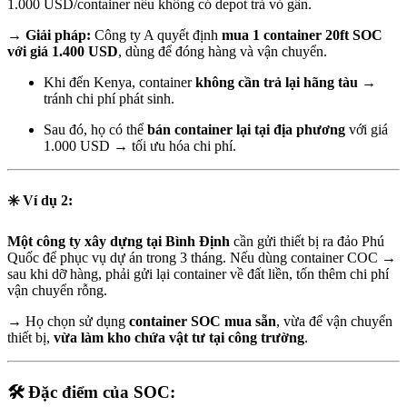
1.000 USD/container nếu không có depot trả vỏ gần.
→
Giải pháp:
Công ty A quyết định
mua 1 container 20ft SOC
với giá 1.400 USD
, dùng để đóng hàng và vận chuyển.
Khi đến Kenya, container
không cần trả lại hãng tàu
→
tránh chi phí phát sinh.
Sau đó, họ có thể
bán container lại tại địa phương
với giá
1.000 USD → tối ưu hóa chi phí.
✳️ Ví dụ 2:
Một công ty xây dựng tại Bình Định
cần gửi thiết bị ra đảo Phú
Quốc để phục vụ dự án trong 3 tháng. Nếu dùng container COC →
sau khi dỡ hàng, phải gửi lại container về đất liền, tốn thêm chi phí
vận chuyển rỗng.
→ Họ chọn sử dụng
container SOC mua sẵn
, vừa để vận chuyển
thiết bị,
vừa làm kho chứa vật tư tại công trường
.
🛠️
Đặc điểm của SOC: