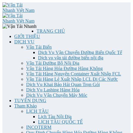
TRANG CHỦ
GIỚI THIỆU
DỊCH VỤ
Vận Tải Biển
Dịch Vụ Vận Chuyển Đường Biển Quốc Tế
Dịch vụ vận tải đường biển nội địa
Vận Tải Đường Bộ Nội Địa
Vận Tải Hàng Hóa Đường Hàng Không
Vận Tải Hàng Nguyên Container Xuất Nhập FCL
Vận Tải Hàng Lẻ Xuất Nhập LCL Đi Các Nước
Dịch Vụ Khai Báo Hải Quan Trọn Gói
Dịch Vụ Lashing Hàng Hóa
Dịch Vụ Vận Chuyển Máy Móc
TUYỂN DỤNG
Tham Khảo
LỊCH TÀU
Lịch Tàu Nội Địa
LỊCH TÀU QUỐC TẾ
INCOTERM
Quy Định Chuyển Hàng Hóa Đường Hàng Không