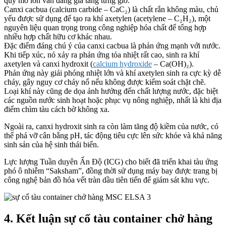
quy mô lớn vẫn đang gia tăng từng giờ.
Canxi cacbua (calcium carbide – CaC₂) là chất rắn không màu, chủ
yếu được sử dụng để tạo ra khí axetylen (acetylene – C₂H₂), một
nguyên liệu quan trọng trong công nghiệp hóa chất để tổng hợp
nhiều hợp chất hữu cơ khác nhau.
Đặc điểm đáng chú ý của canxi cacbua là phản ứng mạnh với nước.
Khi tiếp xúc, nó xảy ra phản ứng tỏa nhiệt rất cao, sinh ra khí
axetylen và canxi hydroxit (
calcium hydroxide
– Ca(OH)₂).
Phản ứng này giải phóng nhiệt lớn và khí axetylen sinh ra cực kỳ dễ
cháy, gây nguy cơ cháy nổ nếu không được kiểm soát chặt chẽ.
Loại khí này cũng đe dọa ảnh hưởng đến chất lượng nước, đặc biệt
các nguồn nước sinh hoạt hoặc phục vụ nông nghiệp, nhất là khi địa
điểm chìm tàu cách bờ không xa.
Ngoài ra, canxi hydroxit sinh ra còn làm tăng độ kiềm của nước, có
thể phá vỡ cân bằng pH, tác động tiêu cực lên sức khỏe và khả năng
sinh sản của hệ sinh thái biển.
Lực lượng Tuần duyên Ấn Độ (ICG) cho biết đã triển khai tàu ứng
phó ô nhiễm “Saksham”, đồng thời sử dụng máy bay được trang bị
công nghệ bản đồ hóa vết tràn dầu tiên tiến để giám sát khu vực.
4. Kết luận sự cố tàu container chở hàng