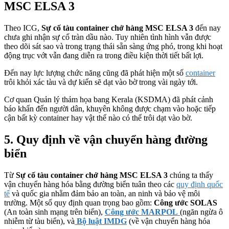
MSC ELSA 3
Theo ICG,
Sự cố tàu container chở hàng
MSC ELSA 3
đến nay
chưa ghi nhận sự cố tràn dầu nào. Tuy nhiên tình hình vẫn được
theo dõi sát sao và trong trạng thái sẵn sàng ứng phó, trong khi hoạt
động trục vớt vẫn đang diễn ra trong điều kiện thời tiết bất lợi.
Đến nay lực lượng chức năng cũng đã phát hiện một số
container
trôi khỏi xác tàu và dự kiến sẽ dạt vào bờ trong vài ngày tới.
Cơ quan Quản lý thảm họa bang Kerala (KSDMA) đã phát cảnh
báo khẩn đến người dân, khuyên không được chạm vào hoặc tiếp
cận bất kỳ container hay vật thể nào có thể trôi dạt vào bờ.
5. Quy định về vận chuyển hàng đường
biển
Từ
Sự cố tàu container chở hàng
MSC ELSA 3
chúng ta thấy
vận chuyển hàng hóa bằng đường biển tuân theo các
quy định quốc
tế
và quốc gia nhằm đảm bảo an toàn, an ninh và bảo vệ môi
trường. Một số quy định quan trọng bao gồm:
Công ước SOLAS
(An toàn sinh mạng trên biển),
Công ước MARPOL
(ngăn ngừa ô
nhiễm từ tàu biển), và
Bộ luật IMDG
(về vận chuyển hàng hóa