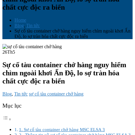
chất cực độc ra biển
Home
Blog
,
Tin tức
Sự cố tàu container chở hàng nguy hiểm chìm ngoài khơi Ấn
Độ, lo sợ tràn hóa chất cực độc ra biển
26
Th5
Sự cố tàu container chở hàng nguy hiểm
chìm ngoài khơi Ấn Độ, lo sợ tràn hóa
chất cực độc ra biển
Blog
,
Tin tức
sự cố tàu container chở hàng
Mục lục
1. Sự cố tàu container chở hàng MSC ELSA 3
2. Thông tin về sự cố tàu container chở hàng MSC ELSA 3