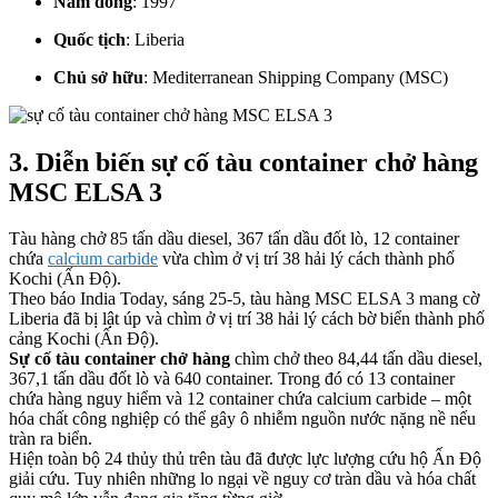
Năm đóng
: 1997
Quốc tịch
:
Liberia
Chủ sở hữu
:
Mediterranean Shipping Company (MSC)
3. Diễn biến sự cố tàu container chở hàng
MSC ELSA 3
Tàu hàng chở 85 tấn dầu diesel, 367 tấn dầu đốt lò, 12 container
chứa
calcium carbide
vừa chìm ở vị trí 38 hải lý cách thành phố
Kochi (Ấn Độ).
Theo báo India Today, sáng 25-5, tàu hàng MSC ELSA 3 mang cờ
Liberia đã bị lật úp và chìm ở vị trí 38 hải lý cách bờ biển thành phố
cảng Kochi (Ấn Độ).
Sự cố tàu container chở hàng
chìm chở theo 84,44 tấn dầu diesel,
367,1 tấn dầu đốt lò và 640 container. Trong đó có 13 container
chứa hàng nguy hiểm và 12 container chứa calcium carbide – một
hóa chất công nghiệp có thể gây ô nhiễm nguồn nước nặng nề nếu
tràn ra biển.
Hiện toàn bộ 24 thủy thủ trên tàu đã được lực lượng cứu hộ Ấn Độ
giải cứu. Tuy nhiên những lo ngại về nguy cơ tràn dầu và hóa chất