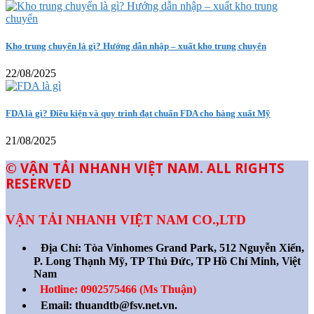
Kho trung chuyển là gì? Hướng dẫn nhập – xuất kho trung chuyển
22/08/2025
FDA là gì? Điều kiện và quy trình đạt chuẩn FDA cho hàng xuất Mỹ
21/08/2025
© VẬN TẢI NHANH VIỆT NAM. ALL RIGHTS
RESERVED
VẬN TẢI NHANH VIỆT NAM CO.,LTD
Địa Chỉ:
Tòa Vinhomes Grand Park, 512 Nguyễn Xiển,
P. Long Thạnh Mỹ, TP Thủ Đức, TP Hồ Chí Minh, Việt
Nam
Hotline: 0902575466 (Ms Thuận)
Email: thuandtb@fsv.net.vn.