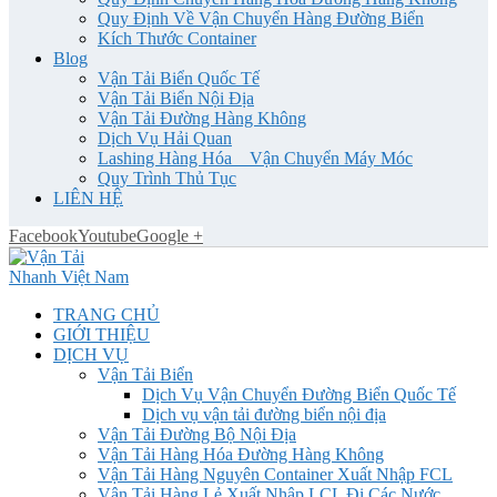
Quy Định Về Vận Chuyển Hàng Đường Biển
Kích Thước Container
Blog
Vận Tải Biển Quốc Tế
Vận Tải Biển Nội Địa
Vận Tải Đường Hàng Không
Dịch Vụ Hải Quan
Lashing Hàng Hóa _ Vận Chuyển Máy Móc
Quy Trình Thủ Tục
LIÊN HỆ
Facebook
Youtube
Google +
TRANG CHỦ
GIỚI THIỆU
DỊCH VỤ
Vận Tải Biển
Dịch Vụ Vận Chuyển Đường Biển Quốc Tế
Dịch vụ vận tải đường biển nội địa
Vận Tải Đường Bộ Nội Địa
Vận Tải Hàng Hóa Đường Hàng Không
Vận Tải Hàng Nguyên Container Xuất Nhập FCL
Vận Tải Hàng Lẻ Xuất Nhập LCL Đi Các Nước