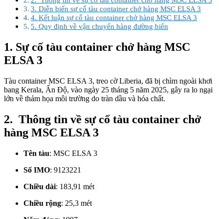
3. Diễn biến sự cố tàu container chở hàng MSC ELSA 3
4. Kết luận sự cố tàu container chở hàng MSC ELSA 3
5. Quy định về vận chuyển hàng đường biển
1. Sự cố tàu container chở hàng MSC
ELSA 3
Tàu container MSC ELSA 3, treo cờ Liberia, đã bị chìm ngoài khơi
bang Kerala, Ấn Độ, vào ngày 25 tháng 5 năm 2025, gây ra lo ngại
lớn về thảm họa môi trường do tràn dầu và hóa chất.
2. Thông tin về sự cố tàu container chở
hàng MSC ELSA 3
Tên tàu
:
MSC ELSA 3
Số IMO
:
9123221
Chiều dài
:
183,91 mét
Chiều rộng
:
25,3 mét