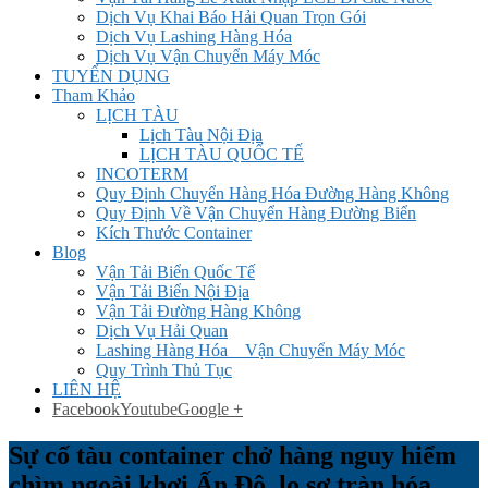
Dịch Vụ Khai Báo Hải Quan Trọn Gói
Dịch Vụ Lashing Hàng Hóa
Dịch Vụ Vận Chuyển Máy Móc
TUYỂN DỤNG
Tham Khảo
LỊCH TÀU
Lịch Tàu Nội Địa
LỊCH TÀU QUỐC TẾ
INCOTERM
Quy Định Chuyển Hàng Hóa Đường Hàng Không
Quy Định Về Vận Chuyển Hàng Đường Biển
Kích Thước Container
Blog
Vận Tải Biển Quốc Tế
Vận Tải Biển Nội Địa
Vận Tải Đường Hàng Không
Dịch Vụ Hải Quan
Lashing Hàng Hóa _ Vận Chuyển Máy Móc
Quy Trình Thủ Tục
LIÊN HỆ
Facebook
Youtube
Google +
Sự cố tàu container chở hàng nguy hiểm
chìm ngoài khơi Ấn Độ, lo sợ tràn hóa