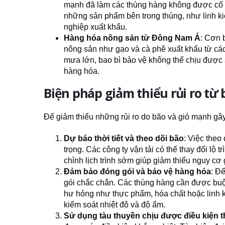
mạnh đã làm các thùng hàng không được cố đ
những sản phẩm bên trong thùng, như linh kiệ
nghiệp xuất khẩu.
Hàng hóa nông sản từ Đông Nam Á
: Cơn 
nông sản như gạo và cà phê xuất khẩu từ cá
mưa lớn, bao bì bảo vệ không thể chịu được
hàng hóa.
Biện pháp giảm thiểu rủi ro từ
Để giảm thiểu những rủi ro do bão và gió mạnh gây 
Dự báo thời tiết và theo dõi bão
: Việc theo
trọng. Các công ty vận tải có thể thay đổi lộ 
chỉnh lịch trình sớm giúp giảm thiểu nguy cơ g
Đảm bảo đóng gói và bảo vệ hàng hóa
: Đ
gói chắc chắn. Các thùng hàng cần được buộ
hư hỏng như thực phẩm, hóa chất hoặc linh k
kiểm soát nhiệt độ và độ ẩm.
Sử dụng tàu thuyền chịu được điều kiện th