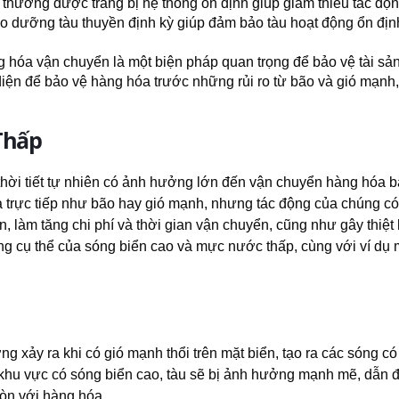
 thường được trang bị hệ thống ổn định giúp giảm thiểu tác độ
o dưỡng tàu thuyền định kỳ giúp đảm bảo tàu hoạt động ổn địn
 hóa vận chuyển là một biện pháp quan trọng để bảo vệ tài sả
iện để bảo vệ hàng hóa trước những rủi ro từ bão và gió mạnh,
Thấp
hời tiết tự nhiên có ảnh hưởng lớn đến vận chuyển hàng hóa 
 trực tiếp như bão hay gió mạnh, nhưng tác động của chúng có
 làm tăng chi phí và thời gian vận chuyển, cũng như gây thiệt 
ng cụ thể của sóng biển cao và mực nước thấp, cùng với ví dụ
ng xảy ra khi có gió mạnh thổi trên mặt biển, tạo ra các sóng có
 khu vực có sóng biển cao, tàu sẽ bị ảnh hưởng mạnh mẽ, dẫn 
còn với hàng hóa.