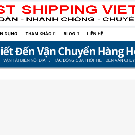
ỂN DỤNG
THAM KHẢO
BLOG
LIÊN HỆ
Tiết Đến Vận Chuyển Hàng 
,
VẬN TẢI BIỂN NỘI ĐỊA
TÁC ĐỘNG CỦA THỜI TIẾT ĐẾN VẬN CHU