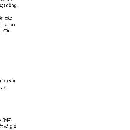
oạt động,
ến các
à Baton
, đặc
rình vận
cao,
k (Mỹ)
t và gió