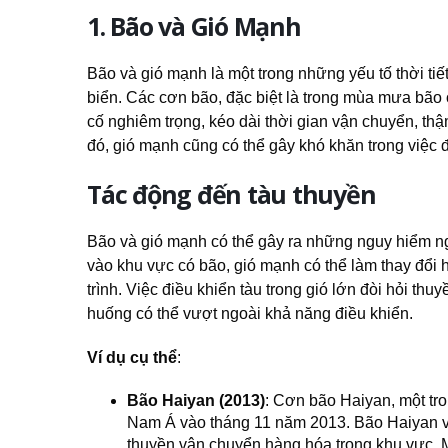
1. Bão và Gió Mạnh
Bão và gió mạnh là một trong những yếu tố thời 
biển. Các cơn bão, đặc biệt là trong mùa mưa bão ở
cố nghiêm trọng, kéo dài thời gian vận chuyển, thậ
đó, gió mạnh cũng có thể gây khó khăn trong việc 
Tác động đến tàu thuyền
Bão và gió mạnh có thể gây ra những nguy hiểm ngh
vào khu vực có bão, gió mạnh có thể làm thay đổi hư
trình. Việc điều khiển tàu trong gió lớn đòi hỏi thu
huống có thể vượt ngoài khả năng điều khiển.
Ví dụ cụ thể
:
Bão Haiyan (2013)
: Cơn bão Haiyan, một tr
Nam Á vào tháng 11 năm 2013. Bão Haiyan v
thuyền vận chuyển hàng hóa trong khu vực. M