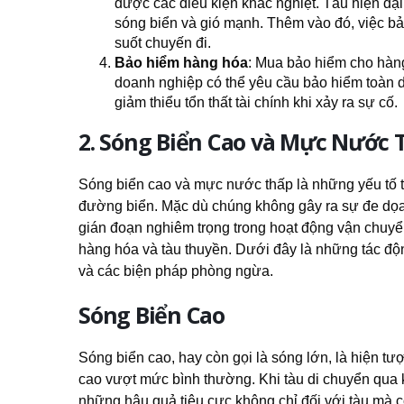
được các điều kiện khắc nghiệt. Tàu hiện đại
sóng biển và gió mạnh. Thêm vào đó, việc bả
suốt chuyến đi.
Bảo hiểm hàng hóa
: Mua bảo hiểm cho hàng
doanh nghiệp có thể yêu cầu bảo hiểm toàn d
giảm thiểu tổn thất tài chính khi xảy ra sự cố.
2. Sóng Biển Cao và Mực Nước 
Sóng biển cao và mực nước thấp là những yếu tố t
đường biển. Mặc dù chúng không gây ra sự đe dọa
gián đoạn nghiêm trọng trong hoạt động vận chuyển,
hàng hóa và tàu thuyền. Dưới đây là những tác độ
và các biện pháp phòng ngừa.
Sóng Biển Cao
Sóng biển cao, hay còn gọi là sóng lớn, là hiện tượ
cao vượt mức bình thường. Khi tàu di chuyển qua
những hậu quả tiêu cực không chỉ đối với tàu mà 