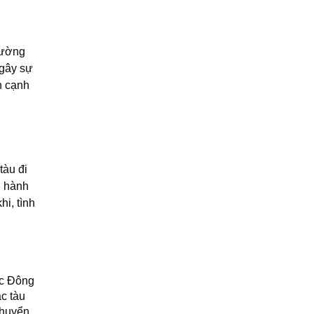
đường
 gây sự
n cạnh
tàu đi
g hành
hi, tình
ực Đông
c tàu
chuyển