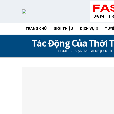
TRANG CHỦ
GIỚI THIỆU
DỊCH VỤ
TUY
Tác Động Của Thời 
HOME
VẬN TẢI BIỂN QUỐC TẾ