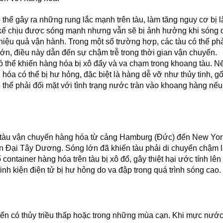
 thể gây ra những rung lắc mạnh trên tàu, làm tăng nguy cơ bị l
t kế chịu được sóng mạnh nhưng vẫn sẽ bị ảnh hưởng khi sóng 
hiệu quả vận hành. Trong một số trường hợp, các tàu có thể ph
lớn, điều này dẫn đến sự chậm trễ trong thời gian vận chuyển.
ó thể khiến hàng hóa bị xô đẩy và va chạm trong khoang tàu. 
hóa có thể bị hư hỏng, đặc biệt là hàng dễ vỡ như thủy tinh, g
ó thể phải đối mặt với tình trạng nước tràn vào khoang hàng nếu
 tàu vận chuyển hàng hóa từ cảng Hamburg (Đức) đến New Yor
n Đại Tây Dương. Sóng lớn đã khiến tàu phải di chuyển chậm l
số container hàng hóa trên tàu bị xô đổ, gây thiệt hại ước tính lê
nh kiện điện tử bị hư hỏng do va đập trong quá trình sóng cao.
ển có thủy triều thấp hoặc trong những mùa cạn. Khi mực nướ