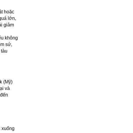
ật hoặc
quá lớn,
ải giảm
Nếu không
ốm sứ,
 tàu
k (Mỹ)
ại và
n đến
c xuống