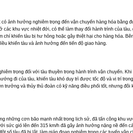
tiết có ảnh hưởng nghiêm trọng đến vận chuyển hàng hóa bằng 
 các khu vực nhiệt đới, có thể làm thay đổi hành trình của tàu,
m chí khiến tàu bị hư hỏng hoặc gây thiệt hại cho hàng hóa. Bê
điều khiển tàu và ảnh hưởng đến tiến độ giao hàng.
iêm trọng đối với tàu thuyền trong hành trình vận chuyển. Khi 
ớng đi của tàu, khiến tàu khó duy trì được tốc độ và vị trí tron
yền trưởng và thủy thủ đoàn có kỹ năng điều phối tốt, nhưng đôi k
ong những cơn bão mạnh nhất trong lịch sử, đã tấn công khu v
ới sức gió lên đến 315 km/h đã gây ảnh hưởng nặng nề đến cá
ột số tàu đã bị lật, làm gián đoạn nghiêm trọng các tuyến vận 