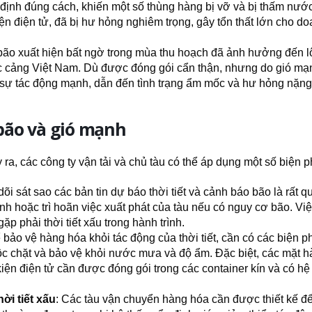
ịnh đúng cách, khiến một số thùng hàng bị vỡ và bị thấm nước
n điện tử, đã bị hư hỏng nghiêm trọng, gây tổn thất lớn cho d
bão xuất hiện bất ngờ trong mùa thu hoạch đã ảnh hưởng đến l
c cảng Việt Nam. Dù được đóng gói cẩn thận, nhưng do gió mạ
 sự tác động mạnh, dẫn đến tình trạng ẩm mốc và hư hỏng nặng
 bão và gió mạnh
ra, các công ty vận tải và chủ tàu có thể áp dụng một số biện 
 dõi sát sao các bản tin dự báo thời tiết và cảnh báo bão là rất q
trình hoặc trì hoãn việc xuất phát của tàu nếu có nguy cơ bão. Vi
ặp phải thời tiết xấu trong hành trình.
ể bảo vệ hàng hóa khỏi tác động của thời tiết, cần có các biện 
c chặt và bảo vệ khỏi nước mưa và độ ẩm. Đặc biệt, các mặt h
iện điện tử cần được đóng gói trong các container kín và có hệ
ời tiết xấu
: Các tàu vận chuyển hàng hóa cần được thiết kế để