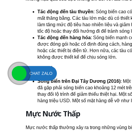
Tác động đến tàu thuyền
: Sóng biển cao có
mất thăng bằng. Các tàu lớn mặc dù có thiế
làm tăng mức độ tiêu hao nhiên liệu và giảm 
tốc độ hoặc thay đổi hướng đi để tránh sóng 
Tác động đến hàng hóa
: Sóng biển mạnh c
được đóng gói hoặc cố định đúng cách, hàng 
hoặc các thiết bị điện tử. Hơn nữa, các tàu c
không được thiết kế để chịu sóng lớn.
Ví dụ cụ thể
:
CHAT ZALO
Sóng biển trên Đại Tây Dương (2016)
: Một
đã gặp phải sóng biển cao khoảng 12 mét trê
thay đổi lộ trình để giảm thiểu thiệt hại. Một 
hàng triệu USD. Một số mặt hàng dễ vỡ như li
Mực Nước Thấp
Mực nước thấp thường xảy ra trong những vùng bi