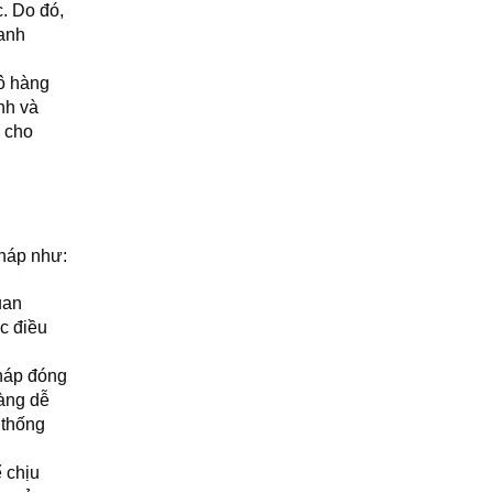
. Do đó,
oanh
ô hàng
nh và
 cho
pháp như:
uan
ệc điều
pháp đóng
àng dễ
 thống
 chịu