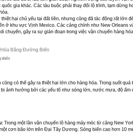
quốc gia khác. Các tàu buộc phải thay đổi lộ trình, tạm dừng h
hóa.
 thiệt hại chủ yếu tại đất liền, nhưng cũng đã tác động rất lớn đ
ển ở khu vực Vịnh Mexico. Các cảng chính như New Orleans v
di chuyển, gây ra sự gián đoạn trong việc vận chuyển hàng hóa
g Biển
ũng có thể gây ra thiệt hại lớn cho hàng hóa. Trong suốt quá t
ể bị ảnh hưởng bởi các yếu tố như sóng lớn, nước mưa, độ ẩm 
u
: Trong một lần vận chuyển lô hàng máy móc từ cảng New Yor
 một cơn bão lớn trên Đại Tây Dương. Sóng biển cao hơn 10 mé