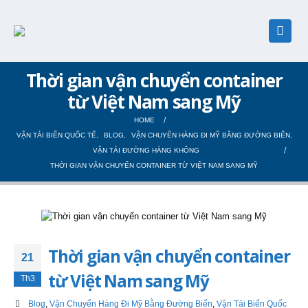
Thời gian vận chuyển container
từ Việt Nam sang Mỹ
HOME
VẬN TẢI BIỂN QUỐC TẾ
,
BLOG
,
VẬN CHUYỂN HÀNG ĐI MỸ BẰNG ĐƯỜNG BIỂN
,
VẬN TẢI ĐƯỜNG HÀNG KHÔNG
THỜI GIAN VẬN CHUYỂN CONTAINER TỪ VIỆT NAM SANG MỸ
Thời gian vận chuyển container
21
từ Việt Nam sang Mỹ
Th3
Blog
,
Vận Chuyển Hàng Đi Mỹ Bằng Đường Biển
,
Vận Tải Biển Quốc