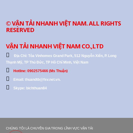
© VẬN TẢI NHANH VIỆT NAM. ALL RIGHTS
RESERVED
VẬN TẢI NHANH VIỆT NAM CO.,LTD
Địa Chỉ:
Tòa Vinhomes Grand Park, 512 Nguyễn Xiển, P. Long
Thạnh Mỹ, TP Thủ Đức, TP Hồ Chí Minh, Việt Nam
Hotline: 0902575466 (Ms Thuận)
Email: thuandtb@fsv.net.vn.
Skype: bichthuan84
CHÚNG TÔI LÀ CHUYÊN GIA TRONG LĨNH VỰC VẬN TẢI