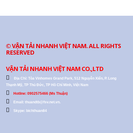
© VẬN TẢI NHANH VIỆT NAM. ALL RIGHTS
RESERVED
VẬN TẢI NHANH VIỆT NAM CO.,LTD
Địa Chỉ:
Tòa Vinhomes Grand Park, 512 Nguyễn Xiển, P. Long
Thạnh Mỹ, TP Thủ Đức, TP Hồ Chí Minh, Việt Nam
Hotline: 0902575466 (Ms Thuận)
Email: thuandtb@fsv.net.vn.
Skype: bichthuan84