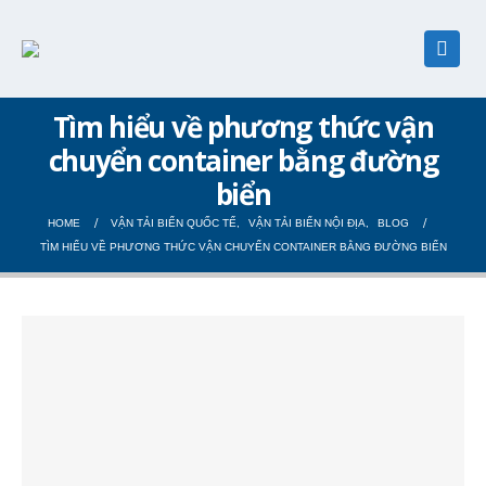
Tìm hiểu về phương thức vận
chuyển container bằng đường
biển
HOME
VẬN TẢI BIỂN QUỐC TẾ
,
VẬN TẢI BIỂN NỘI ĐỊA
,
BLOG
TÌM HIỂU VỀ PHƯƠNG THỨC VẬN CHUYỂN CONTAINER BẰNG ĐƯỜNG BIỂN