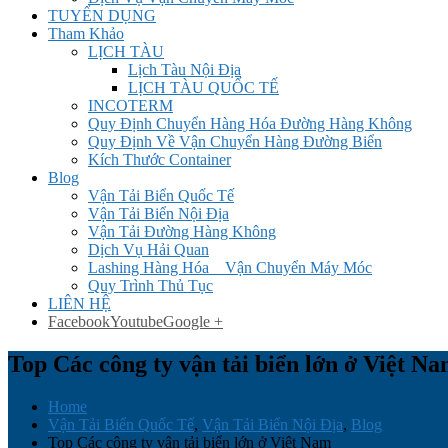
TUYỂN DỤNG
Tham Khảo
LỊCH TÀU
Lịch Tàu Nội Địa
LỊCH TÀU QUỐC TẾ
INCOTERM
Quy Định Chuyển Hàng Hóa Đường Hàng Không
Quy Định Về Vận Chuyển Hàng Đường Biển
Kích Thước Container
Blog
Vận Tải Biển Quốc Tế
Vận Tải Biển Nội Địa
Vận Tải Đường Hàng Không
Dịch Vụ Hải Quan
Lashing Hàng Hóa _ Vận Chuyển Máy Móc
Quy Trình Thủ Tục
LIÊN HỆ
Facebook
Youtube
Google +
Top Các công ty vận tải biển lớn ở Việt N
Home
Vận Tải Biển Quốc Tế
,
Vận Tải Biển Nội Địa
,
Blog
Top Các công ty vận tải biển lớn ở Việt Nam