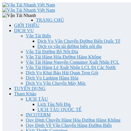
TRANG CHỦ
GIỚI THIỆU
DỊCH VỤ
Vận Tải Biển
Dịch Vụ Vận Chuyển Đường Biển Quốc Tế
Dịch vụ vận tải đường biển nội địa
Vận Tải Đường Bộ Nội Địa
Vận Tải Hàng Hóa Đường Hàng Không
Vận Tải Hàng Nguyên Container Xuất Nhập FCL
Vận Tải Hàng Lẻ Xuất Nhập LCL Đi Các Nước
Dịch Vụ Khai Báo Hải Quan Trọn Gói
Dịch Vụ Lashing Hàng Hóa
Dịch Vụ Vận Chuyển Máy Móc
TUYỂN DỤNG
Tham Khảo
LỊCH TÀU
Lịch Tàu Nội Địa
LỊCH TÀU QUỐC TẾ
INCOTERM
Quy Định Chuyển Hàng Hóa Đường Hàng Không
Quy Định Về Vận Chuyển Hàng Đường Biển
Kích Thước Container