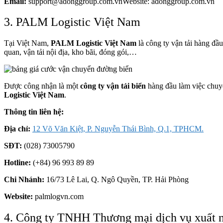
Email:
support@adonggroup.com.vnWebsite: adonggroup.com.vn
3. PALM Logistic Việt Nam
Tại Việt Nam,
PALM Logistic Việt Nam
là công ty vận tải hàng đầ
quan, vận tải nội địa, kho bãi, đóng gói,…
Được công nhận là một
công ty vận tải biển
hàng đầu làm việc chuyên
Logistic Việt Nam
.
Thông tin liên hệ:
Địa chỉ:
12 Võ Văn Kiệt, P. Nguyễn Thái Bình, Q.1, TPHCM.
SĐT:
(028) 73005790
Hotline:
(+84) 96 993 89 89
Chi Nhánh:
16/73 Lê Lai, Q. Ngô Quyền, TP. Hải Phòng
Website:
palmlogvn.com
4. Công ty TNHH Thương mại dịch vụ xuất n