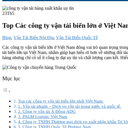
23
Th5
Top Các công ty vận tải biển lớn ở Việt N
Blog
,
Vận Tải Biển Nội Địa
,
Vận Tải Biển Quốc Tế
Các công ty vận tải biển lớn ở Việt Nam đóng vai trò quan trọng trong
tải biển lớn tại Việt Nam, nhằm giúp bạn hiểu rõ hơn về những đối t
hàng nhưng chỉ có số ít công ty đạt uy tín và chất lượng cam kết. Hiểu
Mục lục
Top các công ty vận tải biển lớn nhất Việt Nam:
1. Vận tải nhanh – Dịch vụ vận tải trong nước và quốc tế.
2. Công ty vận tải Á Đông ADG
3. PALM Logistic Việt Nam
4. Công ty TNHH Thương mại dịch vụ xuất nhập khẩu Trí Vi
5. Công ty TNHH Quốc Tế Phương Nam