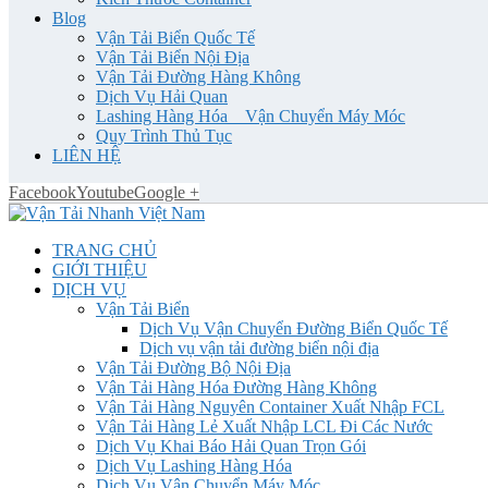
Blog
Vận Tải Biển Quốc Tế
Vận Tải Biển Nội Địa
Vận Tải Đường Hàng Không
Dịch Vụ Hải Quan
Lashing Hàng Hóa _ Vận Chuyển Máy Móc
Quy Trình Thủ Tục
LIÊN HỆ
Facebook
Youtube
Google +
TRANG CHỦ
GIỚI THIỆU
DỊCH VỤ
Vận Tải Biển
Dịch Vụ Vận Chuyển Đường Biển Quốc Tế
Dịch vụ vận tải đường biển nội địa
Vận Tải Đường Bộ Nội Địa
Vận Tải Hàng Hóa Đường Hàng Không
Vận Tải Hàng Nguyên Container Xuất Nhập FCL
Vận Tải Hàng Lẻ Xuất Nhập LCL Đi Các Nước
Dịch Vụ Khai Báo Hải Quan Trọn Gói
Dịch Vụ Lashing Hàng Hóa
Dịch Vụ Vận Chuyển Máy Móc