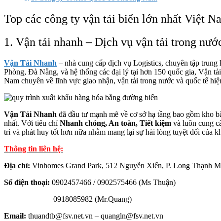
Top các công ty vận tải biển lớn nhất Việt N
1. Vận tải nhanh – Dịch vụ vận tải trong nước
Vận Tải Nhanh
– nhà cung cấp dịch vụ Logistics, chuyên tập trung
Phòng, Đà Nẵng, và hệ thống các đại lý tại hơn 150 quốc gia, Vận tả
Nam chuyên về lĩnh vực giao nhận, vận tải trong nước và quốc tế hiệ
Vận Tải Nhanh
đã đầu tư mạnh mẽ về cơ sở hạ tầng bao gồm kho bã
nhất. Với tiêu chí
Nhanh chóng, An toàn, Tiết kiệm
và luôn cung cấ
trì và phát huy tốt hơn nữa nhằm mang lại sự hài lòng tuyệt đối của
Thông tin liên hệ:
Địa chỉ:
Vinhomes Grand Park, 512 Nguyễn Xiển, P. Long Thạnh M
Số điện thoại:
0902457466 / 0902575466
(Ms Thuận)
0918085982
(Mr.Quang)
Email:
thuandtb@fsv.net.vn – quangln@fsv.net.vn