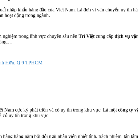
uất nhập khẩu hàng đầu của Việt Nam. Là đơn vị vận chuyển uy tín hà
an hoạt động trong ngành.
nh nghiệm trong lĩnh vực chuyên sâu nên
Trí Việt
cung cấp
dịch vụ vận
hông,…
. Phú Hữu, Q.9 TPHCM
ệt Nam cực kỳ phát triển và có uy tín trong khu vực. Là một
công ty 
à có uy tín trong khu vực.
 hàng hàng năm bởi đội ngũ nhân viên nhiệt tình, trách nhiệm, tận tâm