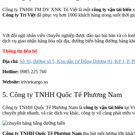
Công ty TNHH TM DV XNK Trí Việt là một
công ty vận tải biển
x
Công ty Trí Việt
đã phục vụ hơn 1000 khách hàng trong suốt thời gi
Với đội ngũ nhân viên chuyên nghiệp được đào tạo bài bản và có ki
dịch vụ giao nhận hàng hóa nội địa, đường biển bằng đường hàng k
Thông tin liên hệ
Địa chỉ:
Số 16, đường số 5, Khu dân cư Đông Dương 01, KP 1, P
Hotline:
0985 225 760
Website:
trivietcargo.us
5. Công ty TNHH Quốc Tế Phương Nam
Công ty TNHH Quốc Tế Phương Nam là
công ty vận tải biển
tại Vi
chuyển phát nhanh, và các dịch vụ khác, công ty vô cùng phát triển v
Công ty TNHH Quốc Tế Phương Nam
thu hút một lượng lớn khách