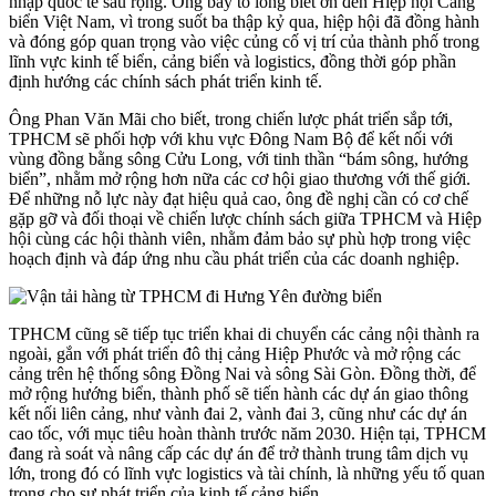
nhập quốc tế sâu rộng. Ông bày tỏ lòng biết ơn đến Hiệp hội Cảng
biển Việt Nam, vì trong suốt ba thập kỷ qua, hiệp hội đã đồng hành
và đóng góp quan trọng vào việc củng cố vị trí của thành phố trong
lĩnh vực kinh tế biển, cảng biển và logistics, đồng thời góp phần
định hướng các chính sách phát triển kinh tế.
Ông Phan Văn Mãi cho biết, trong chiến lược phát triển sắp tới,
TPHCM sẽ phối hợp với khu vực Đông Nam Bộ để kết nối với
vùng đồng bằng sông Cửu Long, với tinh thần “bám sông, hướng
biển”, nhằm mở rộng hơn nữa các cơ hội giao thương với thế giới.
Để những nỗ lực này đạt hiệu quả cao, ông đề nghị cần có cơ chế
gặp gỡ và đối thoại về chiến lược chính sách giữa TPHCM và Hiệp
hội cùng các hội thành viên, nhằm đảm bảo sự phù hợp trong việc
hoạch định và đáp ứng nhu cầu phát triển của các doanh nghiệp.
TPHCM cũng sẽ tiếp tục triển khai di chuyển các cảng nội thành ra
ngoài, gắn với phát triển đô thị cảng Hiệp Phước và mở rộng các
cảng trên hệ thống sông Đồng Nai và sông Sài Gòn. Đồng thời, để
mở rộng hướng biển, thành phố sẽ tiến hành các dự án giao thông
kết nối liên cảng, như vành đai 2, vành đai 3, cũng như các dự án
cao tốc, với mục tiêu hoàn thành trước năm 2030. Hiện tại, TPHCM
đang rà soát và nâng cấp các dự án để trở thành trung tâm dịch vụ
lớn, trong đó có lĩnh vực logistics và tài chính, là những yếu tố quan
trọng cho sự phát triển của kinh tế cảng biển.