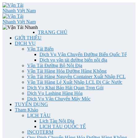
TRANG CHỦ
GIỚI THIỆU
DỊCH VỤ
Vận Tải Biển
Dịch Vụ Vận Chuyển Đường Biển Quốc Tế
Dịch vụ vận tải đường biển nội địa
Vận Tải Đường Bộ Nội Địa
Vận Tải Hàng Hóa Đường Hàng Không
Vận Tải Hàng Nguyên Container Xuất Nhập FCL
Vận Tải Hàng Lẻ Xuất Nhập LCL Đi Các Nước
Dịch Vụ Khai Báo Hải Quan Trọn Gói
Dịch Vụ Lashing Hàng Hóa
Dịch Vụ Vận Chuyển Máy Móc
TUYỂN DỤNG
Tham Khảo
LỊCH TÀU
Lịch Tàu Nội Địa
LỊCH TÀU QUỐC TẾ
INCOTERM
Quy Định Chuyển Hàng Hóa Đường Hàng Không