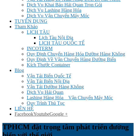
Dịch Vụ Khai Báo Hải Quan Trọn Gói
Dịch Vụ Lashing Hàng Hóa
Dịch Vụ Vận Chuyển Máy Móc
TUYỂN DỤNG
Tham Khảo
LỊCH TÀU
Lịch Tàu Nội Địa
LỊCH TÀU QUỐC TẾ
INCOTERM
Quy Định Chuyển Hàng Hóa Đường Hàng Không
Quy Định Về Vận Chuyển Hàng Đường Biển
Kích Thước Container
Blog
Vận Tải Biển Quốc Tế
Vận Tải Biển Nội Địa
Vận Tải Đường Hàng Không
Dịch Vụ Hải Quan
Lashing Hàng Hóa _ Vận Chuyển Máy Móc
Quy Trình Thủ Tục
LIÊN HỆ
Facebook
Youtube
Google +
TPHCM đặt trọng tâm phát triển đường
biển với thế giới