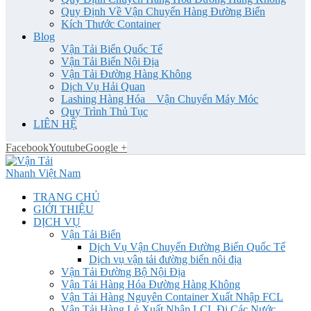
Quy Định Về Vận Chuyển Hàng Đường Biển
Kích Thước Container
Blog
Vận Tải Biển Quốc Tế
Vận Tải Biển Nội Địa
Vận Tải Đường Hàng Không
Dịch Vụ Hải Quan
Lashing Hàng Hóa _ Vận Chuyển Máy Móc
Quy Trình Thủ Tục
LIÊN HỆ
Facebook
Youtube
Google +
TRANG CHỦ
GIỚI THIỆU
DỊCH VỤ
Vận Tải Biển
Dịch Vụ Vận Chuyển Đường Biển Quốc Tế
Dịch vụ vận tải đường biển nội địa
Vận Tải Đường Bộ Nội Địa
Vận Tải Hàng Hóa Đường Hàng Không
Vận Tải Hàng Nguyên Container Xuất Nhập FCL
Vận Tải Hàng Lẻ Xuất Nhập LCL Đi Các Nước