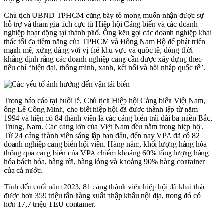
Chủ tịch UBND TPHCM cũng bày tỏ mong muốn nhận được sự
hỗ trợ và tham gia tích cực từ Hiệp hội Cảng biển và các doanh
nghiệp hoạt động tại thành phố. Ông kêu gọi các doanh nghiệp khai
thác tối đa tiềm năng của TPHCM và Đông Nam Bộ để phát triển
mạnh mẽ, xứng đáng với vị thế khu vực và quốc tế, đồng thời
khẳng định rằng các doanh nghiệp cảng cần được xây dựng theo
tiêu chí “hiện đại, thông minh, xanh, kết nối và hội nhập quốc tế”.
Trong báo cáo tại buổi lễ, Chủ tịch Hiệp hội Cảng biển Việt Nam,
ông Lê Công Minh, cho biết hiệp hội đã được thành lập từ năm
1994 và hiện có 84 thành viên là các cảng biển trải dài ba miền Bắc,
Trung, Nam. Các cảng lớn của Việt Nam đều nằm trong hiệp hội.
Từ 24 cảng thành viên sáng lập ban đầu, đến nay VPA đã có 82
doanh nghiệp cảng biển hội viên. Hàng năm, khối lượng hàng hóa
thông qua cảng biển của VPA chiếm khoảng 60% tổng lượng hàng
hóa bách hóa, hàng rời, hàng lỏng và khoảng 90% hàng container
của cả nước.
Tính đến cuối năm 2023, 81 cảng thành viên hiệp hội đã khai thác
được hơn 359 triệu tấn hàng xuất nhập khẩu nội địa, trong đó có
hơn 17,7 triệu TEU container.