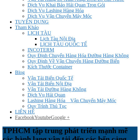
Dịch Vụ Khai Báo Hải Quan Trọn Gói
Dịch Vụ Lashing Hàng Hóa
Dịch Vụ Vận Chuyển Máy Móc
TUYỂN DỤNG
Tham Khảo
LỊCH TÀU
Lịch Tàu Nội Địa
LỊCH TÀU QUỐC TẾ
INCOTERM
Quy Định Chuyển Hàng Hóa Đường Hàng Không
Quy Định Về Vận Chuyển Hàng Đường Biển
Kích Thước Container
Blog
Vận Tải Biển Quốc Tế
Vận Tải Biển Nội Địa
Vận Tải Đường Hàng Không
Dịch Vụ Hải Quan
Lashing Hàng Hóa _ Vận Chuyển Máy Móc
Quy Trình Thủ Tục
LIÊN HỆ
Facebook
Youtube
Google +
TPHCM tập trung phát triển mạnh mẽ
các hành lang vận tải đến các bến cảng