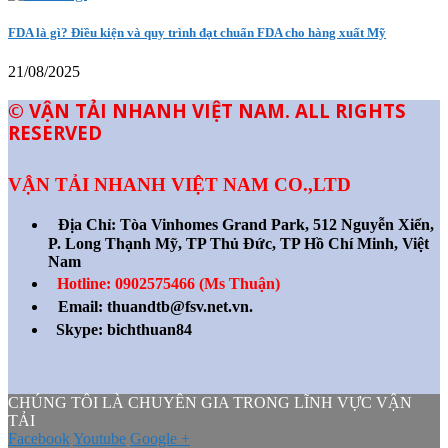
FDA là gì? Điều kiện và quy trình đạt chuẩn FDA cho hàng xuất Mỹ
21/08/2025
© VẬN TẢI NHANH VIỆT NAM. ALL RIGHTS
RESERVED
VẬN TẢI NHANH VIỆT NAM CO.,LTD
Địa Chỉ:
Tòa Vinhomes Grand Park, 512 Nguyễn Xiển,
P. Long Thạnh Mỹ, TP Thủ Đức, TP Hồ Chí Minh, Việt
Nam
Hotline: 0902575466 (Ms Thuận)
Email: thuandtb@fsv.net.vn.
Skype: bichthuan84
CHÚNG TÔI LÀ CHUYÊN GIA TRONG LĨNH VỰC VẬN
TẢI
Facebook
Youtube
Google +