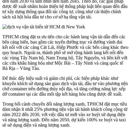
đến năm 2030 và tầm nhìn đến năm 2045. Theo đó, các giải pháp
được đề xuất nhằm hoàn thiện hệ thống pháp luật liên quan đến đầu
tư xây dựng thông qua đối tác công tư, cũng như cải thiện chính
sách xã hội hóa đầu tư cho cơ sở hạ tầng vận tải.
TPHCM cũng đặt ra ưu tiên cho các hành lang vận tải dẫn đến các
bến cảng biển, bao gồm các tuyến đường trục và đường vành đai
kết nối với các cảng Cát Lái, Hiệp Phước và các bến cảng khác theo
quy hoạch. Ngoài ra, thành phố sẽ mở rộng hành lang kết nối đến
các vùng Tây Nam bộ, Nam Trung bộ, Tây Nguyên, và liên kết với
các cửa khẩu hàng hóa như Mộc Bài – Tây Ninh và cảng quốc tế
Bà Rịa – Vũng Tàu.
Để thúc đẩy hiệu suất và giảm chi phí, các biện pháp khác như
khuyến khích sử dụng sàn giao dịch vận tải, đầu tư vào phương tiện
chở container trên đường thủy nội địa, và tăng cường năng lực xếp
dỡ container tại các đầu mối tập kết hàng hóa cũng được đề xuất.
Trong bối cảnh chuyển đổi năng lượng xanh, TPHCM đặt mục tiêu
đảm nhận ít nhất 25% phương tiện vận tải hành khách công cộng từ
năm 2022 đến 2030, với việc đầu tư mới vào xe buýt sử dụng điện
và năng lượng xanh. Đến năm 2050, dự kiến 100% xe buýt và taxi
sẽ sử dụng điện và năng lượng xanh.