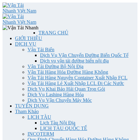
TRANG CHỦ
GIỚI THIỆU
DỊCH VỤ
Vận Tải Biển
Dịch Vụ Vận Chuyển Đường Biển Quốc Tế
Dịch vụ vận tải đường biển nội địa
Vận Tải Đường Bộ Nội Địa
Vận Tải Hàng Hóa Đường Hàng Không
Vận Tải Hàng Nguyên Container Xuất Nhập FCL
Vận Tải Hàng Lẻ Xuất Nhập LCL Đi Các Nước
Dịch Vụ Khai Báo Hải Quan Trọn Gói
Dịch Vụ Lashing Hàng Hóa
Dịch Vụ Vận Chuyển Máy Móc
TUYỂN DỤNG
Tham Khảo
LỊCH TÀU
Lịch Tàu Nội Địa
LỊCH TÀU QUỐC TẾ
INCOTERM
Quy Định Chuyển Hàng Hóa Đường Hàng Không