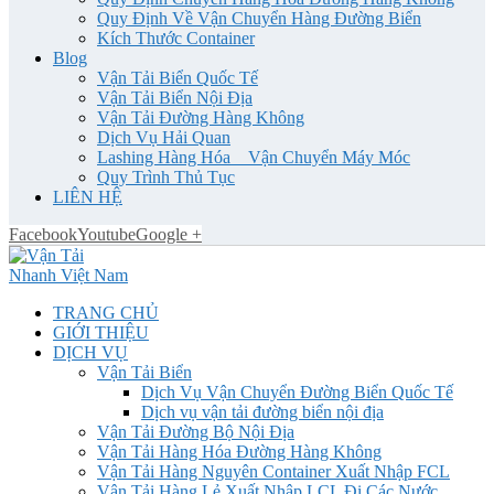
Quy Định Về Vận Chuyển Hàng Đường Biển
Kích Thước Container
Blog
Vận Tải Biển Quốc Tế
Vận Tải Biển Nội Địa
Vận Tải Đường Hàng Không
Dịch Vụ Hải Quan
Lashing Hàng Hóa _ Vận Chuyển Máy Móc
Quy Trình Thủ Tục
LIÊN HỆ
Facebook
Youtube
Google +
TRANG CHỦ
GIỚI THIỆU
DỊCH VỤ
Vận Tải Biển
Dịch Vụ Vận Chuyển Đường Biển Quốc Tế
Dịch vụ vận tải đường biển nội địa
Vận Tải Đường Bộ Nội Địa
Vận Tải Hàng Hóa Đường Hàng Không
Vận Tải Hàng Nguyên Container Xuất Nhập FCL
Vận Tải Hàng Lẻ Xuất Nhập LCL Đi Các Nước