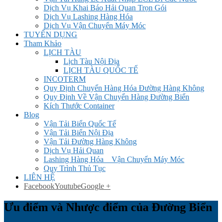
Dịch Vụ Khai Báo Hải Quan Trọn Gói
Dịch Vụ Lashing Hàng Hóa
Dịch Vụ Vận Chuyển Máy Móc
TUYỂN DỤNG
Tham Khảo
LỊCH TÀU
Lịch Tàu Nội Địa
LỊCH TÀU QUỐC TẾ
INCOTERM
Quy Định Chuyển Hàng Hóa Đường Hàng Không
Quy Định Về Vận Chuyển Hàng Đường Biển
Kích Thước Container
Blog
Vận Tải Biển Quốc Tế
Vận Tải Biển Nội Địa
Vận Tải Đường Hàng Không
Dịch Vụ Hải Quan
Lashing Hàng Hóa _ Vận Chuyển Máy Móc
Quy Trình Thủ Tục
LIÊN HỆ
Facebook
Youtube
Google +
Ưu điểm và Nhược điểm của Đường Biển