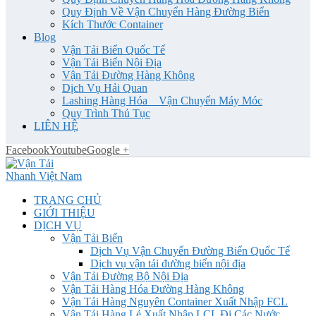
Quy Định Về Vận Chuyển Hàng Đường Biển
Kích Thước Container
Blog
Vận Tải Biển Quốc Tế
Vận Tải Biển Nội Địa
Vận Tải Đường Hàng Không
Dịch Vụ Hải Quan
Lashing Hàng Hóa _ Vận Chuyển Máy Móc
Quy Trình Thủ Tục
LIÊN HỆ
Facebook
Youtube
Google +
TRANG CHỦ
GIỚI THIỆU
DỊCH VỤ
Vận Tải Biển
Dịch Vụ Vận Chuyển Đường Biển Quốc Tế
Dịch vụ vận tải đường biển nội địa
Vận Tải Đường Bộ Nội Địa
Vận Tải Hàng Hóa Đường Hàng Không
Vận Tải Hàng Nguyên Container Xuất Nhập FCL
Vận Tải Hàng Lẻ Xuất Nhập LCL Đi Các Nước