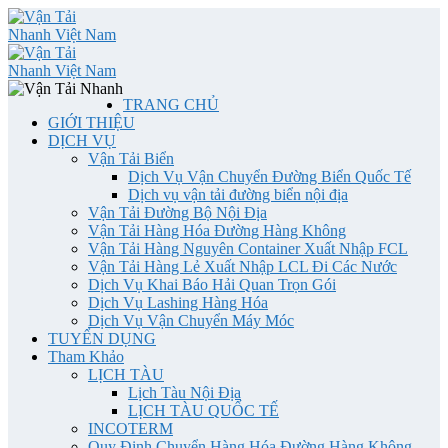
TRANG CHỦ
GIỚI THIỆU
DỊCH VỤ
Vận Tải Biển
Dịch Vụ Vận Chuyển Đường Biển Quốc Tế
Dịch vụ vận tải đường biển nội địa
Vận Tải Đường Bộ Nội Địa
Vận Tải Hàng Hóa Đường Hàng Không
Vận Tải Hàng Nguyên Container Xuất Nhập FCL
Vận Tải Hàng Lẻ Xuất Nhập LCL Đi Các Nước
Dịch Vụ Khai Báo Hải Quan Trọn Gói
Dịch Vụ Lashing Hàng Hóa
Dịch Vụ Vận Chuyển Máy Móc
TUYỂN DỤNG
Tham Khảo
LỊCH TÀU
Lịch Tàu Nội Địa
LỊCH TÀU QUỐC TẾ
INCOTERM
Quy Định Chuyển Hàng Hóa Đường Hàng Không