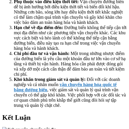
Phụ thuộc vào điều kiện thời tiết:
Vận chuyển đường biển
dễ bị ảnh hưởng bởi điều kiện thời tiết và biến đổi khí hậu.
Những cơn bão, sóng lớn hay điều kiện thời tiết khắc nghiệt
có thể làm chậm quá trình vận chuyển và gây khó khăn cho
việc bảo đảm an toàn hàng hóa và hành khách.
Hạn chế về địa điểm đến:
Đường biển không thể tiếp cận tới
mọi địa điểm như các phương tiện vận chuyển khác. Các khu
vực cách biệt và hẻo lánh có thể không thể tiếp cận bằng
đường biển, điều này tạo ra hạn chế trong việc vận chuyển
hàng hóa và hành khách.
Chi phí đầu tư và vận hành:
Một trong những nhược điểm
của đường biển là yêu cầu một khoản đầu tư lớn vào cơ sở hạ
tầng và thiết bị vận hành. Hàng hóa cần phải được đóng gói
và xếp dỡ một cách cẩn thận để đảm bảo an toàn và tiết kiệm
chi phí.
Khó khăn trong giám sát và quản lý:
Đối với các doanh
nghiệp và cá nhân muốn
vận chuyển hàng hóa quốc tế
bằng đường biển
, việc giám sát và quản lý quá trình vận
chuyển có thể gặp khó khăn. Việc phối hợp với các đối tác và
cơ quan chính phủ trên khắp thế giới cũng đòi hỏi sự tập
trung và quản lý chặt chẽ.
Kết Luận