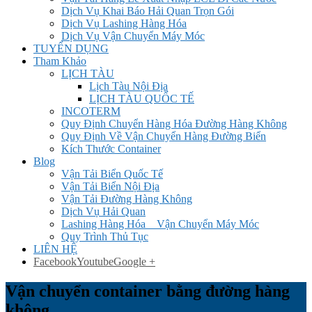
Dịch Vụ Khai Báo Hải Quan Trọn Gói
Dịch Vụ Lashing Hàng Hóa
Dịch Vụ Vận Chuyển Máy Móc
TUYỂN DỤNG
Tham Khảo
LỊCH TÀU
Lịch Tàu Nội Địa
LỊCH TÀU QUỐC TẾ
INCOTERM
Quy Định Chuyển Hàng Hóa Đường Hàng Không
Quy Định Về Vận Chuyển Hàng Đường Biển
Kích Thước Container
Blog
Vận Tải Biển Quốc Tế
Vận Tải Biển Nội Địa
Vận Tải Đường Hàng Không
Dịch Vụ Hải Quan
Lashing Hàng Hóa _ Vận Chuyển Máy Móc
Quy Trình Thủ Tục
LIÊN HỆ
Facebook
Youtube
Google +
Vận chuyển container bằng đường hàng
không