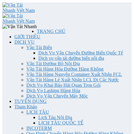
TRANG CHỦ
GIỚI THIỆU
DỊCH VỤ
Vận Tải Biển
Dịch Vụ Vận Chuyển Đường Biển Quốc Tế
Dịch vụ vận tải đường biển nội địa
Vận Tải Đường Bộ Nội Địa
Vận Tải Hàng Hóa Đường Hàng Không
Vận Tải Hàng Nguyên Container Xuất Nhập FCL
Vận Tải Hàng Lẻ Xuất Nhập LCL Đi Các Nước
Dịch Vụ Khai Báo Hải Quan Trọn Gói
Dịch Vụ Lashing Hàng Hóa
Dịch Vụ Vận Chuyển Máy Móc
TUYỂN DỤNG
Tham Khảo
LỊCH TÀU
Lịch Tàu Nội Địa
LỊCH TÀU QUỐC TẾ
INCOTERM
Quy Định Chuyển Hàng Hóa Đường Hàng Không