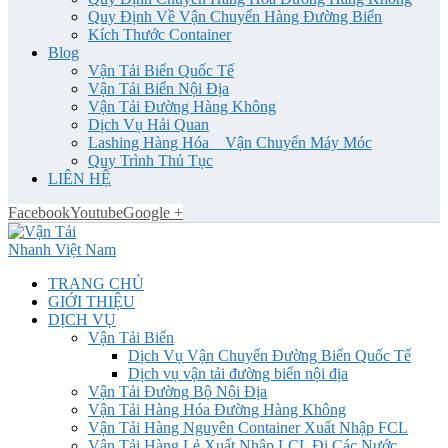
Quy Định Về Vận Chuyển Hàng Đường Biển
Kích Thước Container
Blog
Vận Tải Biển Quốc Tế
Vận Tải Biển Nội Địa
Vận Tải Đường Hàng Không
Dịch Vụ Hải Quan
Lashing Hàng Hóa _ Vận Chuyển Máy Móc
Quy Trình Thủ Tục
LIÊN HỆ
Facebook
Youtube
Google +
TRANG CHỦ
GIỚI THIỆU
DỊCH VỤ
Vận Tải Biển
Dịch Vụ Vận Chuyển Đường Biển Quốc Tế
Dịch vụ vận tải đường biển nội địa
Vận Tải Đường Bộ Nội Địa
Vận Tải Hàng Hóa Đường Hàng Không
Vận Tải Hàng Nguyên Container Xuất Nhập FCL
Vận Tải Hàng Lẻ Xuất Nhập LCL Đi Các Nước