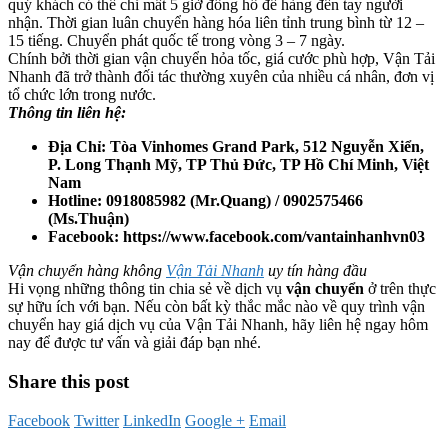
quý khách có thể chỉ mất 5 giờ đồng hồ để hàng đến tay người
nhận. Thời gian luân chuyển hàng hóa liên tỉnh trung bình từ 12 –
15 tiếng. Chuyển phát quốc tế trong vòng 3 – 7 ngày.
Chính bởi thời gian vận chuyển hỏa tốc, giá cước phù hợp, Vận Tải
Nhanh đã trở thành đối tác thường xuyên của nhiều cá nhân, đơn vị
tổ chức lớn trong nước.
Thông tin liên hệ:
Địa Chỉ:
Tòa Vinhomes Grand Park, 512 Nguyễn Xiển,
P. Long Thạnh Mỹ, TP Thủ Đức, TP Hồ Chí Minh, Việt
Nam
Hotline: 0918085982 (Mr.Quang) / 0902575466
(Ms.Thuận)
Facebook: https://www.facebook.com/vantainhanhvn03
Vận chuyển hàng không
Vận Tải Nhanh
uy tín hàng đầu
Hi vọng những thông tin chia sẻ về dịch vụ
vận chuyển
ở trên thực
sự hữu ích với bạn. Nếu còn bất kỳ thắc mắc nào về quy trình vận
chuyển hay giá dịch vụ của Vận Tải Nhanh, hãy liên hệ ngay hôm
nay để được tư vấn và giải đáp bạn nhé.
Share this post
Facebook
Twitter
LinkedIn
Google +
Email