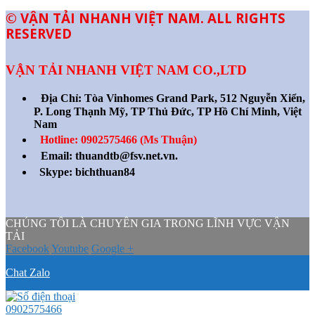
© VẬN TẢI NHANH VIỆT NAM. ALL RIGHTS
RESERVED
VẬN TẢI NHANH VIỆT NAM CO.,LTD
Địa Chỉ:
Tòa Vinhomes Grand Park, 512 Nguyễn Xiển,
P. Long Thạnh Mỹ, TP Thủ Đức, TP Hồ Chí Minh, Việt
Nam
Hotline: 0902575466 (Ms Thuận)
Email: thuandtb@fsv.net.vn.
Skype: bichthuan84
CHÚNG TÔI LÀ CHUYÊN GIA TRONG LĨNH VỰC VẬN
TẢI
Facebook
Youtube
Google +
Chat Zalo
0902575466