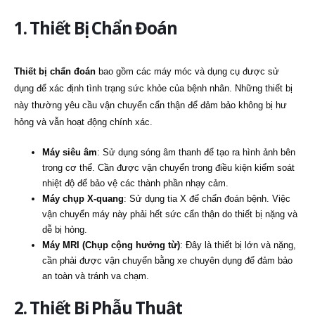
1. Thiết Bị Chẩn Đoán
Thiết bị chẩn đoán
bao gồm các máy móc và dụng cụ được sử
dụng để xác định tình trạng sức khỏe của bệnh nhân. Những thiết bị
này thường yêu cầu vận chuyển cẩn thận để đảm bảo không bị hư
hỏng và vẫn hoạt động chính xác.
Máy siêu âm
: Sử dụng sóng âm thanh để tạo ra hình ảnh bên
trong cơ thể. Cần được vận chuyển trong điều kiện kiểm soát
nhiệt độ để bảo vệ các thành phần nhạy cảm.
Máy chụp X-quang
: Sử dụng tia X để chẩn đoán bệnh. Việc
vận chuyển máy này phải hết sức cẩn thận do thiết bị nặng và
dễ bị hỏng.
Máy MRI (Chụp cộng hưởng từ)
: Đây là thiết bị lớn và nặng,
cần phải được vận chuyển bằng xe chuyên dụng để đảm bảo
an toàn và tránh va chạm.
2. Thiết Bị Phẫu Thuật