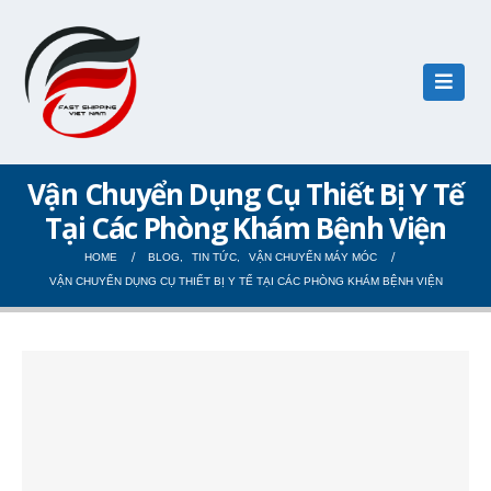
Vận Chuyển Dụng Cụ Thiết Bị Y Tế
Tại Các Phòng Khám Bệnh Viện
HOME
BLOG
,
TIN TỨC
,
VẬN CHUYỂN MÁY MÓC
VẬN CHUYỂN DỤNG CỤ THIẾT BỊ Y TẾ TẠI CÁC PHÒNG KHÁM BỆNH VIỆN