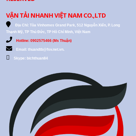
VẬN TẢI NHANH VIỆT NAM CO.,LTD
Địa Chỉ:
Tòa Vinhomes Grand Park, 512 Nguyễn Xiển, P. Long
Thạnh Mỹ, TP Thủ Đức, TP Hồ Chí Minh, Việt Nam
Hotline: 0902575466 (Ms Thuận)
Email: thuandtb@fsv.net.vn.
Skype: bichthuan84