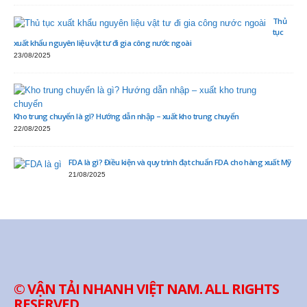
Thủ
tục
xuất khẩu nguyên liệu vật tư đi gia công nước ngoài
23/08/2025
Kho trung chuyển là gì? Hướng dẫn nhập – xuất kho trung chuyển
22/08/2025
FDA là gì? Điều kiện và quy trình đạt chuẩn FDA cho hàng xuất Mỹ
21/08/2025
© VẬN TẢI NHANH VIỆT NAM. ALL RIGHTS
RESERVED