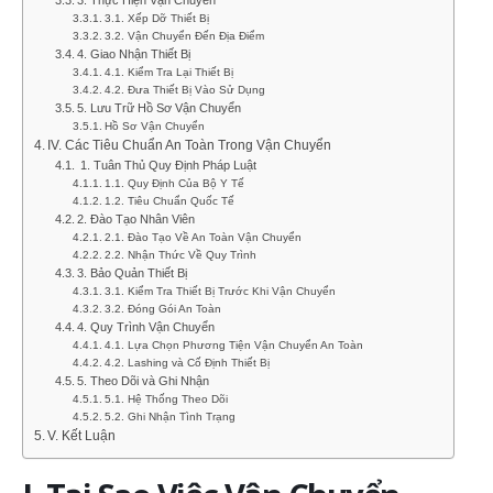
3.1. Xếp Dỡ Thiết Bị
3.2. Vận Chuyển Đến Địa Điểm
4. Giao Nhận Thiết Bị
4.1. Kiểm Tra Lại Thiết Bị
4.2. Đưa Thiết Bị Vào Sử Dụng
5. Lưu Trữ Hồ Sơ Vận Chuyển
Hồ Sơ Vận Chuyển
IV. Các Tiêu Chuẩn An Toàn Trong Vận Chuyển
1. Tuân Thủ Quy Định Pháp Luật
1.1. Quy Định Của Bộ Y Tế
1.2. Tiêu Chuẩn Quốc Tế
2. Đào Tạo Nhân Viên
2.1. Đào Tạo Về An Toàn Vận Chuyển
2.2. Nhận Thức Về Quy Trình
3. Bảo Quản Thiết Bị
3.1. Kiểm Tra Thiết Bị Trước Khi Vận Chuyển
3.2. Đóng Gói An Toàn
4. Quy Trình Vận Chuyển
4.1. Lựa Chọn Phương Tiện Vận Chuyển An Toàn
4.2. Lashing và Cố Định Thiết Bị
5. Theo Dõi và Ghi Nhận
5.1. Hệ Thống Theo Dõi
5.2. Ghi Nhận Tình Trạng
V. Kết Luận