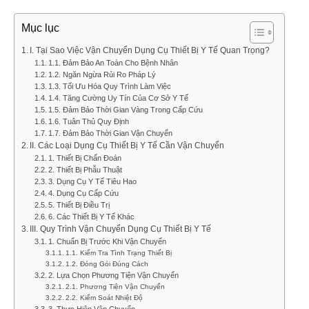
Mục lục
I. Tại Sao Việc Vận Chuyển Dụng Cụ Thiết Bị Y Tế Quan Trọng?
1.1. Đảm Bảo An Toàn Cho Bệnh Nhân
1.2. Ngăn Ngừa Rủi Ro Pháp Lý
1.3. Tối Ưu Hóa Quy Trình Làm Việc
1.4. Tăng Cường Uy Tín Của Cơ Sở Y Tế
1.5. Đảm Bảo Thời Gian Vàng Trong Cấp Cứu
1.6. Tuân Thủ Quy Định
1.7. Đảm Bảo Thời Gian Vận Chuyển
II. Các Loại Dụng Cụ Thiết Bị Y Tế Cần Vận Chuyển
1. Thiết Bị Chẩn Đoán
2. Thiết Bị Phẫu Thuật
3. Dụng Cụ Y Tế Tiêu Hao
4. Dụng Cụ Cấp Cứu
5. Thiết Bị Điều Trị
6. Các Thiết Bị Y Tế Khác
III. Quy Trình Vận Chuyển Dụng Cụ Thiết Bị Y Tế
1. Chuẩn Bị Trước Khi Vận Chuyển
1.1. Kiểm Tra Tình Trạng Thiết Bị
1.2. Đóng Gói Đúng Cách
2. Lựa Chọn Phương Tiện Vận Chuyển
2.1. Phương Tiện Vận Chuyển
2.2. Kiểm Soát Nhiệt Độ
3. Thực Hiện Vận Chuyển