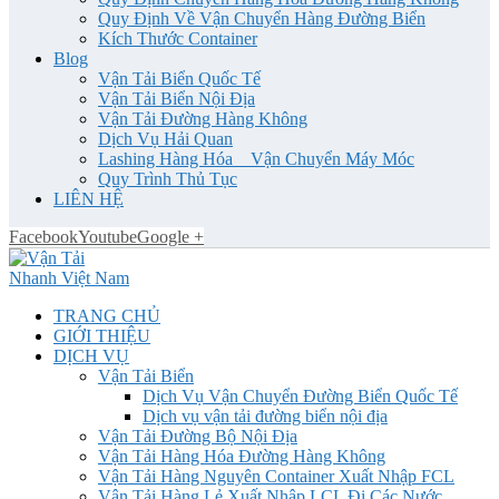
Quy Định Về Vận Chuyển Hàng Đường Biển
Kích Thước Container
Blog
Vận Tải Biển Quốc Tế
Vận Tải Biển Nội Địa
Vận Tải Đường Hàng Không
Dịch Vụ Hải Quan
Lashing Hàng Hóa _ Vận Chuyển Máy Móc
Quy Trình Thủ Tục
LIÊN HỆ
Facebook
Youtube
Google +
TRANG CHỦ
GIỚI THIỆU
DỊCH VỤ
Vận Tải Biển
Dịch Vụ Vận Chuyển Đường Biển Quốc Tế
Dịch vụ vận tải đường biển nội địa
Vận Tải Đường Bộ Nội Địa
Vận Tải Hàng Hóa Đường Hàng Không
Vận Tải Hàng Nguyên Container Xuất Nhập FCL
Vận Tải Hàng Lẻ Xuất Nhập LCL Đi Các Nước