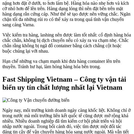
nặng hơn đặt ở dưới, to hơn làm bệ. Hàng hóa nào nhẹ hơn và kích
cỡ nhỏ hơn để lên trên. Hàng dạng lỏng thì nên đặt bên trên mặt
hàng dạng rắn cứng cáp. Như thế sẽ tạo được nên vững chắc. Ngăn
chặn tối đa những rủi ro có thể xảy ra trong quá tình vận chuyển
sang cảng Varna.
Việc kiểm tra hàng, lashing nên được làm tốt nhất: cố định hàng hóa
chắc chắn, không bị dịch chuyển nếu có xảy ra va chạm nhẹ. Chắc
chắn rằng không bị ngã đỗ container bằng cách chằng cột hoặc
buộc chúng lại với nhau.
Hạn chế những va chạm mạnh khi đưa hàng container lên trên
thuyền. Tránh hư hại, làm hỏng hàng hóa bên trong.
Fast Shipping Vietnam – Công ty vận tải
biển uy tín chất lượng nhất lại Vietnam
Ngày nay, môi trường kinh doanh ngày càng khốc liệt. Không chỉ ở
trong nước mà môi trường liên kết quốc tế cũng được mở rộng khá
nhiều. Nhiều doanh nghiệp đã tìm kiếm cơ hội phát triển và hội
nhập nước ngoài. Trong bối cảnh đó, việc tìm được một đối tác
đáng tin cậy để vận chuyển hàng hóa sang nước ngoài. Mà vẫn tiết