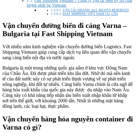
Fast Shipping Vietnam – Công ty vận tải biển uy tín chất
lượng nhất lại Vietnam
VẬN TẢI NHANH. ALL RIGHTS RESERVED
FAST SHIPPING VIỆT NAM CO.,LTD
Vận chuyển đường biển đi cảng Varna –
Bulgaria tại Fast Shipping Vietnam
Với nhiều năm kinh nghiệm vận chuyển đường biển Logistics. Fast
Shipping Vietnam giúp cung cấp dịch vụ liên quan đến vận chuyển
sang cảng biển nội địa và nước ngoài.
Bulgaria là một trong những quốc gia nằm ở khu vực Đông Nam
của Châu Âu. Đã được phát triển khs lâu đời. Nhờ đó mà nền kinh
tế của đất nước này có sự phát triển thịnh vượng về sự phát triển
nông nghiệp, khí đốt tự nhiên. Cảng biển Varna chính là cửa ngõ để
hàng hóa xuất khẩu của quốc gia này được du nhập vào Nam Âu.
Cảng này có khả năng tiếp nhận tàu biển xuất nhập khẩu từ khắp
nơi trên thế giới, với khoảng 2000 tấn. Nhất là những mặt hàng
đông lạnh, các loại hạt, thực phẩm.
Vận chuyển hàng hóa nguyên container đi
Varna có gì?